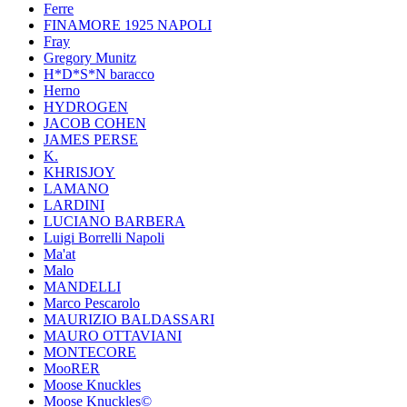
Ferre
FINAMORE 1925 NAPOLI
Fray
Gregory Munitz
H*D*S*N baracco
Herno
HYDROGEN
JACOB COHEN
JAMES PERSE
K.
KHRISJOY
LAMANO
LARDINI
LUCIANO BARBERA
Luigi Borrelli Napoli
Ma'at
Malo
MANDELLI
Marco Pescarolo
MAURIZIO BALDASSARI
MAURO OTTAVIANI
MONTECORE
MooRER
Moose Knuckles
Moose Knuckles©️