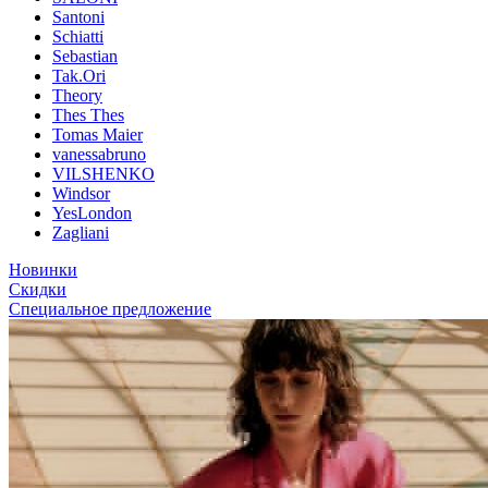
Santoni
Schiatti
Sebastian
Tak.Ori
Theory
Thes Thes
Tomas Maier
vanessabruno
VILSHENKO
Windsor
YesLondon
Zagliani
Новинки
Скидки
Специальное предложение