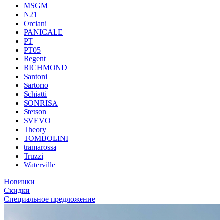
MSGM
N21
Orciani
PANICALE
PT
PT05
Regent
RICHMOND
Santoni
Sartorio
Schiatti
SONRISA
Stetson
SVEVO
Theory
TOMBOLINI
tramarossa
Truzzi
Waterville
Новинки
Скидки
Специальное предложение