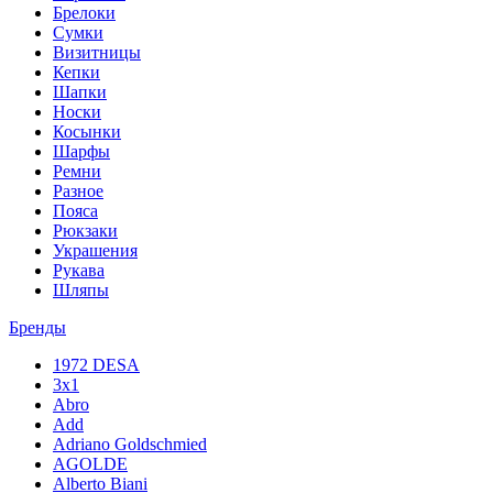
Брелоки
Сумки
Визитницы
Кепки
Шапки
Носки
Косынки
Шарфы
Ремни
Разное
Пояса
Рюкзаки
Украшения
Рукава
Шляпы
Бренды
1972 DESA
3x1
Abro
Add
Adriano Goldschmied
AGOLDE
Alberto Biani