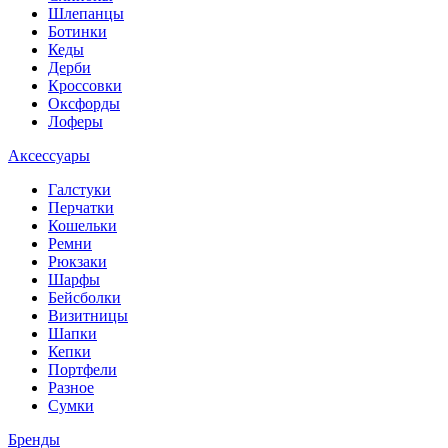
Шлепанцы
Ботинки
Кеды
Дерби
Кроссовки
Оксфорды
Лоферы
Аксессуары
Галстуки
Перчатки
Кошельки
Ремни
Рюкзаки
Шарфы
Бейсболки
Визитницы
Шапки
Кепки
Портфели
Разное
Сумки
Бренды