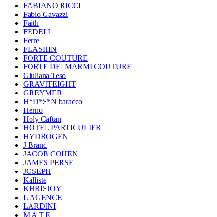
FABIANO RICCI
Fabio Gavazzi
Faith
FEDELI
Ferre
FLASHIN
FORTE COUTURE
FORTE DEI MARMI COUTURE
Giuliana Teso
GRAVITEIGHT
GREYMER
H*D*S*N baracco
Herno
Holy Caftan
HOTEL PARTICULIER
HYDROGEN
J Brand
JACOB COHEN
JAMES PERSE
JOSEPH
Kalliste
KHRISJOY
L'AGENCE
LARDINI
M A T E