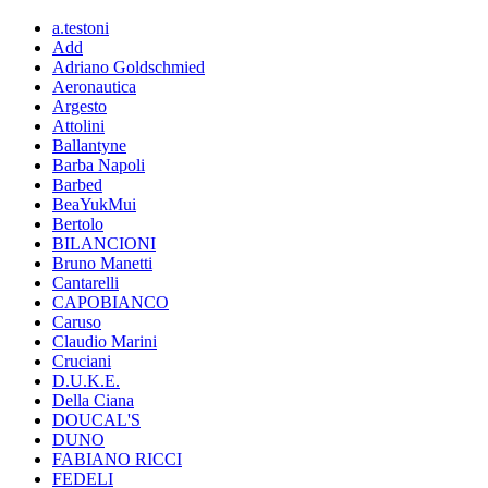
a.testoni
Add
Adriano Goldschmied
Aeronautica
Argesto
Attolini
Ballantyne
Barba Napoli
Barbed
BeaYukMui
Bertolo
BILANCIONI
Bruno Manetti
Cantarelli
CAPOBIANCO
Caruso
Claudio Marini
Cruciani
D.U.K.E.
Della Ciana
DOUCAL'S
DUNO
FABIANO RICCI
FEDELI