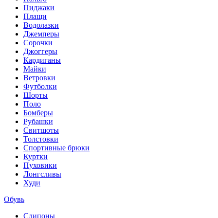
Пиджаки
Плащи
Водолазки
Джемперы
Сорочки
Джоггеры
Кардиганы
Майки
Ветровки
Футболки
Шорты
Поло
Бомберы
Рубашки
Свитшоты
Толстовки
Спортивные брюки
Куртки
Пуховики
Лонгсливы
Худи
Обувь
Слипоны