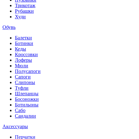
Трикотаж
Рубашки
Худи
Обувь
Балетки
Ботинки
Кеды
Кроссовки
Лоферы
Мюли
Полусапоги
Сапоги
Слипоны
Туфли
Шлепанцы
Босоножки
Ботильоны
Сабо
Сандалии
Аксессуары
Перчатки