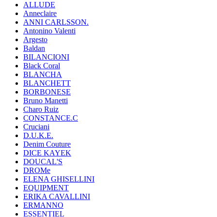
ALLUDE
Anneclaire
ANNI CARLSSON.
Antonino Valenti
Argesto
Baldan
BILANCIONI
Black Coral
BLANCHA
BLANCHETT
BORBONESE
Bruno Manetti
Charo Ruiz
CONSTANCE.C
Cruciani
D.U.K.E.
Denim Couture
DICE KAYEK
DOUCAL'S
DROMe
ELENA GHISELLINI
EQUIPMENT
ERIKA CAVALLINI
ERMANNO
ESSENTIEL