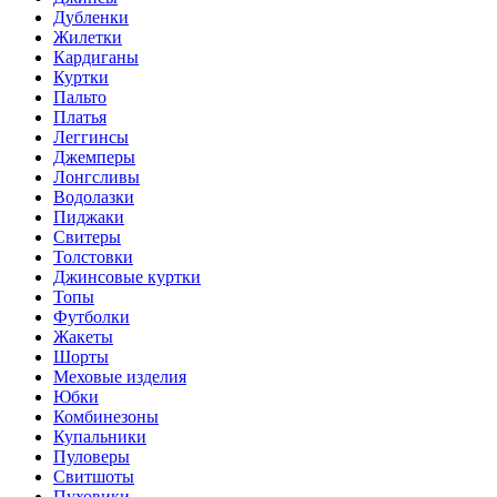
Дубленки
Жилетки
Кардиганы
Куртки
Пальто
Платья
Леггинсы
Джемперы
Лонгсливы
Водолазки
Пиджаки
Свитеры
Толстовки
Джинсовые куртки
Топы
Футболки
Жакеты
Шорты
Меховые изделия
Юбки
Комбинезоны
Купальники
Пуловеры
Свитшоты
Пуховики