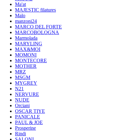
Ma'at
MAJESTIC filatures
Malo
manzoni24
MARCO DEL FORTE
MARCOBOLOGNA
Marmolada
MARYLING
MAX&MOI
MOMONI
MONTECORE
MOTHER
MRZ
MSGM
MYGREY
N21
NERVURE
NUDE
Orciani
OSCAR TIYE
PANICALE
PAUL & JOE
Prosperine
Rindi
SALONI