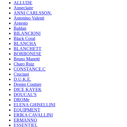
ALLUDE
Anneclaire
ANNI CARLSSON.
Antonino Valenti
Argesto
Baldan
BILANCIONI
Black Coral
BLANCHA
BLANCHETT
BORBONESE
Bruno Manetti
Charo Ruiz
CONSTANCE.C
Cruciani
D.U.K.E.
Denim Couture
DICE KAYEK
DOUCAL'S
DROMe
ELENA GHISELLINI
EQUIPMENT
ERIKA CAVALLINI
ERMANNO
ESSENTIEL