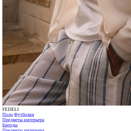
FEDELI
Поло
Футболки
Предметы интерьера
Бренды
Предметы интерьера