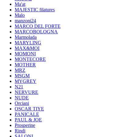
Ma'at
MAJESTIC filatures
Malo
manzoni24
MARCO DEL FORTE
MARCOBOLOGNA
Marmolada
MARYLING
MAX&MOI
MOMONI
MONTECORE
MOTHER
MRZ
MSGM
MYGREY
N21
NERVURE
NUDE
Orciani
OSCAR TIYE
PANICALE
PAUL & JOE
Prosperine
Rindi
SALONI