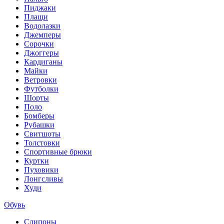
Пиджаки
Плащи
Водолазки
Джемперы
Сорочки
Джоггеры
Кардиганы
Майки
Ветровки
Футболки
Шорты
Поло
Бомберы
Рубашки
Свитшоты
Толстовки
Спортивные брюки
Куртки
Пуховики
Лонгсливы
Худи
Обувь
Слипоны