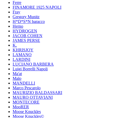
Ferre
FINAMORE 1925 NAPOLI
Fray
Gregory Munitz
H*D*S*N baracco
Herno
HYDROGEN
JACOB COHEN
JAMES PERSE
K.
KHRISJOY
LAMANO
LARDINI
LUCIANO BARBERA
Luigi Borrelli Napoli
Ma'at
Malo
MANDELLI
Marco Pescarolo
MAURIZIO BALDASSARI
MAURO OTTAVIANI
MONTECORE
MooRER
Moose Knuckles
Moose Knuckles©️