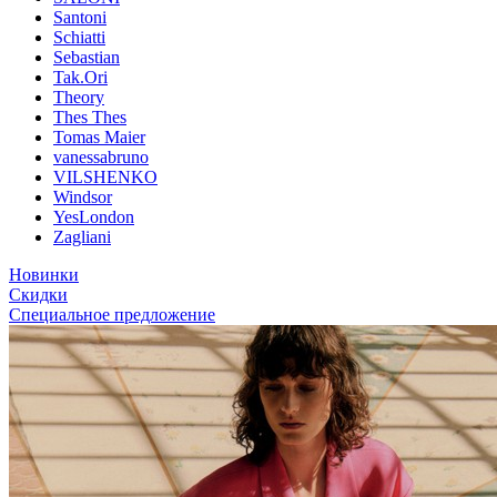
Santoni
Schiatti
Sebastian
Tak.Ori
Theory
Thes Thes
Tomas Maier
vanessabruno
VILSHENKO
Windsor
YesLondon
Zagliani
Новинки
Скидки
Специальное предложение