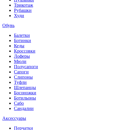
Трикотаж
Рубашки
Худи
Обувь
Балетки
Ботинки
Кеды
Кроссовки
Лоферы
Мюли
Полусапоги
Сапоги
Слипоны
Туфли
Шлепанцы
Босоножки
Ботильоны
Сабо
Сандалии
Аксессуары
Перчатки