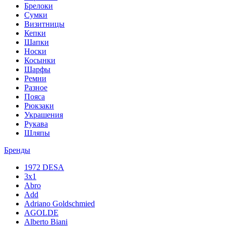
Брелоки
Сумки
Визитницы
Кепки
Шапки
Носки
Косынки
Шарфы
Ремни
Разное
Пояса
Рюкзаки
Украшения
Рукава
Шляпы
Бренды
1972 DESA
3x1
Abro
Add
Adriano Goldschmied
AGOLDE
Alberto Biani