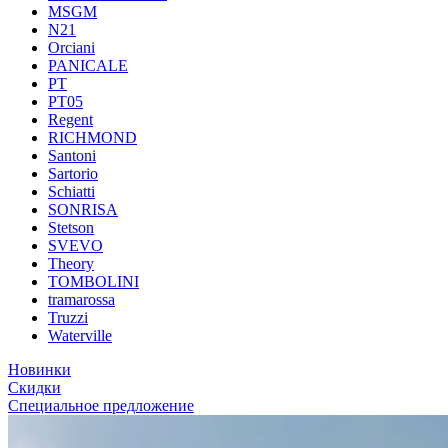
MSGM
N21
Orciani
PANICALE
PT
PT05
Regent
RICHMOND
Santoni
Sartorio
Schiatti
SONRISA
Stetson
SVEVO
Theory
TOMBOLINI
tramarossa
Truzzi
Waterville
Новинки
Скидки
Специальное предложение