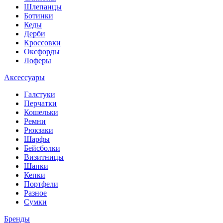
Шлепанцы
Ботинки
Кеды
Дерби
Кроссовки
Оксфорды
Лоферы
Аксессуары
Галстуки
Перчатки
Кошельки
Ремни
Рюкзаки
Шарфы
Бейсболки
Визитницы
Шапки
Кепки
Портфели
Разное
Сумки
Бренды