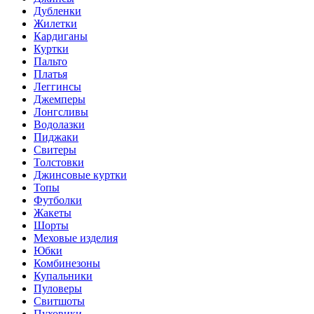
Дубленки
Жилетки
Кардиганы
Куртки
Пальто
Платья
Леггинсы
Джемперы
Лонгсливы
Водолазки
Пиджаки
Свитеры
Толстовки
Джинсовые куртки
Топы
Футболки
Жакеты
Шорты
Меховые изделия
Юбки
Комбинезоны
Купальники
Пуловеры
Свитшоты
Пуховики