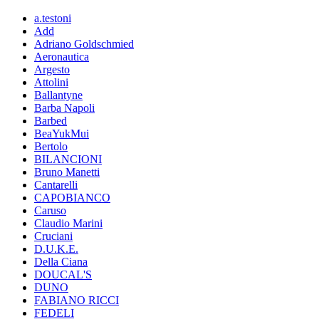
a.testoni
Add
Adriano Goldschmied
Aeronautica
Argesto
Attolini
Ballantyne
Barba Napoli
Barbed
BeaYukMui
Bertolo
BILANCIONI
Bruno Manetti
Cantarelli
CAPOBIANCO
Caruso
Claudio Marini
Cruciani
D.U.K.E.
Della Ciana
DOUCAL'S
DUNO
FABIANO RICCI
FEDELI