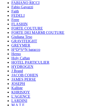
FABIANO RICCI
Fabio Gavazzi
Faith
FEDELI
Ferre
FLASHIN
FORTE COUTURE
FORTE DEI MARMI COUTURE
Giuliana Teso
GRAVITEIGHT
GREYMER
H*D*S*N baracco
Herno
Holy Caftan
HOTEL PARTICULIER
HYDROGEN
J Brand
JACOB COHEN
JAMES PERSE
JOSEPH
Kalliste
KHRISJOY
L'AGENCE
LARDINI
M A T E