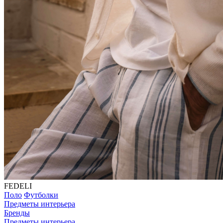
FEDELI
Поло
Футболки
Предметы интерьера
Бренды
Предметы интерьера