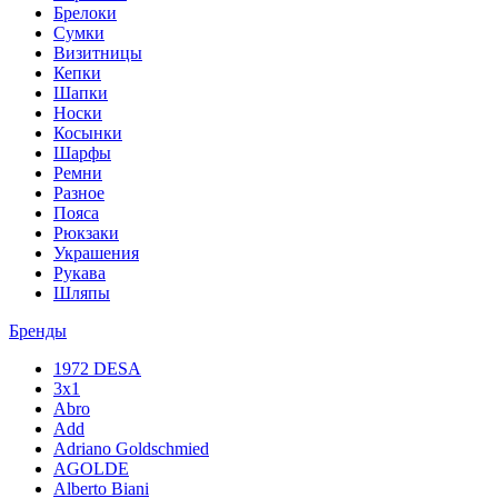
Брелоки
Сумки
Визитницы
Кепки
Шапки
Носки
Косынки
Шарфы
Ремни
Разное
Пояса
Рюкзаки
Украшения
Рукава
Шляпы
Бренды
1972 DESA
3x1
Abro
Add
Adriano Goldschmied
AGOLDE
Alberto Biani