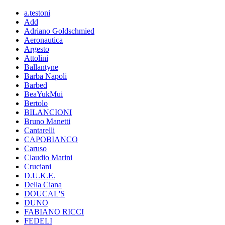
a.testoni
Add
Adriano Goldschmied
Aeronautica
Argesto
Attolini
Ballantyne
Barba Napoli
Barbed
BeaYukMui
Bertolo
BILANCIONI
Bruno Manetti
Cantarelli
CAPOBIANCO
Caruso
Claudio Marini
Cruciani
D.U.K.E.
Della Ciana
DOUCAL'S
DUNO
FABIANO RICCI
FEDELI