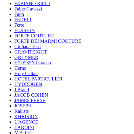
FABIANO RICCI
Fabio Gavazzi
Faith
FEDELI
Ferre
FLASHIN
FORTE COUTURE
FORTE DEI MARMI COUTURE
Giuliana Teso
GRAVITEIGHT
GREYMER
H*D*S*N baracco
Herno
Holy Caftan
HOTEL PARTICULIER
HYDROGEN
J Brand
JACOB COHEN
JAMES PERSE
JOSEPH
Kalliste
KHRISJOY
L'AGENCE
LARDINI
M A T E