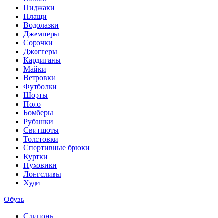
Пиджаки
Плащи
Водолазки
Джемперы
Сорочки
Джоггеры
Кардиганы
Майки
Ветровки
Футболки
Шорты
Поло
Бомберы
Рубашки
Свитшоты
Толстовки
Спортивные брюки
Куртки
Пуховики
Лонгсливы
Худи
Обувь
Слипоны