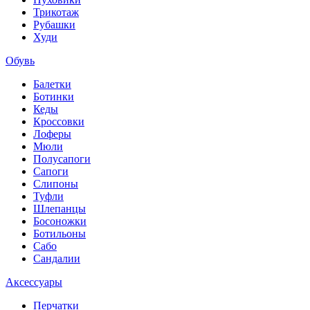
Трикотаж
Рубашки
Худи
Обувь
Балетки
Ботинки
Кеды
Кроссовки
Лоферы
Мюли
Полусапоги
Сапоги
Слипоны
Туфли
Шлепанцы
Босоножки
Ботильоны
Сабо
Сандалии
Аксессуары
Перчатки