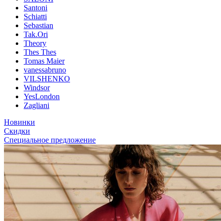
Santoni
Schiatti
Sebastian
Tak.Ori
Theory
Thes Thes
Tomas Maier
vanessabruno
VILSHENKO
Windsor
YesLondon
Zagliani
Новинки
Скидки
Специальное предложение