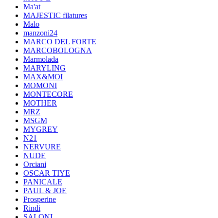
Ma'at
MAJESTIC filatures
Malo
manzoni24
MARCO DEL FORTE
MARCOBOLOGNA
Marmolada
MARYLING
MAX&MOI
MOMONI
MONTECORE
MOTHER
MRZ
MSGM
MYGREY
N21
NERVURE
NUDE
Orciani
OSCAR TIYE
PANICALE
PAUL & JOE
Prosperine
Rindi
SALONI