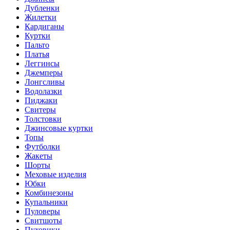
Дубленки
Жилетки
Кардиганы
Куртки
Пальто
Платья
Леггинсы
Джемперы
Лонгсливы
Водолазки
Пиджаки
Свитеры
Толстовки
Джинсовые куртки
Топы
Футболки
Жакеты
Шорты
Меховые изделия
Юбки
Комбинезоны
Купальники
Пуловеры
Свитшоты
Пуховики