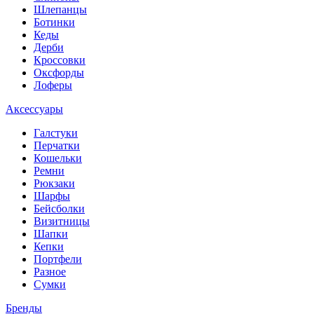
Шлепанцы
Ботинки
Кеды
Дерби
Кроссовки
Оксфорды
Лоферы
Аксессуары
Галстуки
Перчатки
Кошельки
Ремни
Рюкзаки
Шарфы
Бейсболки
Визитницы
Шапки
Кепки
Портфели
Разное
Сумки
Бренды