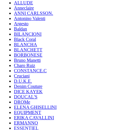
ALLUDE
Anneclaire
ANNI CARLSSON.
Antonino Valenti
Argesto
Baldan
BILANCIONI
Black Coral
BLANCHA
BLANCHETT
BORBONESE
Bruno Manetti
Charo Ruiz
CONSTANCE.C
Cruciani
D.U.K.E.
Denim Couture
DICE KAYEK
DOUCAL'S
DROMe
ELENA GHISELLINI
EQUIPMENT
ERIKA CAVALLINI
ERMANNO
ESSENTIEL