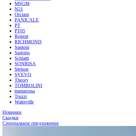
MSGM
N21
Orciani
PANICALE
PT
PT05
Regent
RICHMOND
Santoni
Sartorio
Schiatti
SONRISA
Stetson
SVEVO
Theory
TOMBOLINI
tramarossa
Truzzi
Waterville
Новинки
Скидки
Специальное предложение