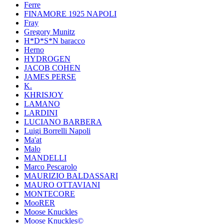
Ferre
FINAMORE 1925 NAPOLI
Fray
Gregory Munitz
H*D*S*N baracco
Herno
HYDROGEN
JACOB COHEN
JAMES PERSE
K.
KHRISJOY
LAMANO
LARDINI
LUCIANO BARBERA
Luigi Borrelli Napoli
Ma'at
Malo
MANDELLI
Marco Pescarolo
MAURIZIO BALDASSARI
MAURO OTTAVIANI
MONTECORE
MooRER
Moose Knuckles
Moose Knuckles©️