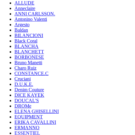
ALLUDE
Anneclaire
ANNI CARLSSON.
Antonino Valenti
Argesto
Baldan
BILANCIONI
Black Coral
BLANCHA
BLANCHETT
BORBONESE
Bruno Manetti
Charo Ruiz
CONSTANCE.C
Cruciani
D.U.K.E.
Denim Couture
DICE KAYEK
DOUCAL'S
DROMe
ELENA GHISELLINI
EQUIPMENT
ERIKA CAVALLINI
ERMANNO
ESSENTIEL