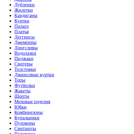
Дубленки
Жилетки
Кардиганы
Куртки
Пальто
Платья
Леггинсы
Джемперы
Лонгсливы
Водолазки
Пиджаки
Свитеры
Толстовки
Джинсовые куртки
Топы
Футболки
Жакеты
Шорты
Меховые изделия
Юбки
Комбинезоны
Купальники
Пуловеры
Свитшоты
Пуховики