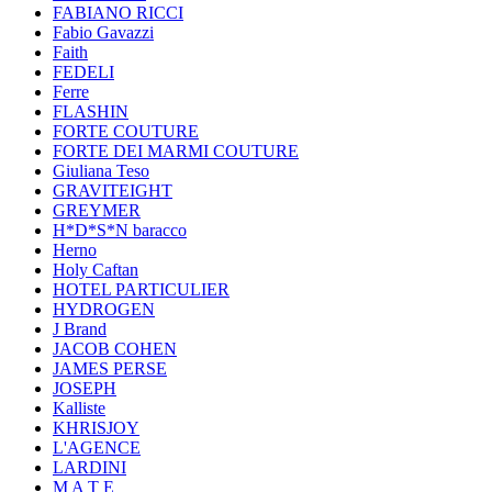
FABIANO RICCI
Fabio Gavazzi
Faith
FEDELI
Ferre
FLASHIN
FORTE COUTURE
FORTE DEI MARMI COUTURE
Giuliana Teso
GRAVITEIGHT
GREYMER
H*D*S*N baracco
Herno
Holy Caftan
HOTEL PARTICULIER
HYDROGEN
J Brand
JACOB COHEN
JAMES PERSE
JOSEPH
Kalliste
KHRISJOY
L'AGENCE
LARDINI
M A T E