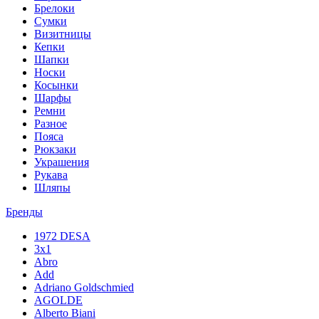
Брелоки
Сумки
Визитницы
Кепки
Шапки
Носки
Косынки
Шарфы
Ремни
Разное
Пояса
Рюкзаки
Украшения
Рукава
Шляпы
Бренды
1972 DESA
3x1
Abro
Add
Adriano Goldschmied
AGOLDE
Alberto Biani