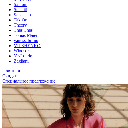
Santoni
Schiatti
Sebastian
Tak.Ori
Theory
Thes Thes
Tomas Maier
vanessabruno
VILSHENKO
Windsor
YesLondon
Zagliani
Новинки
Скидки
Специальное предложение