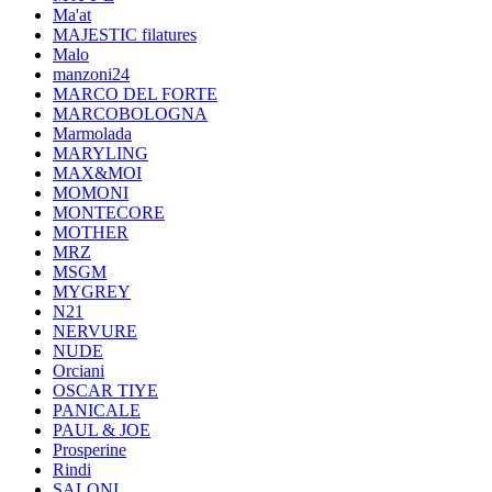
Ma'at
MAJESTIC filatures
Malo
manzoni24
MARCO DEL FORTE
MARCOBOLOGNA
Marmolada
MARYLING
MAX&MOI
MOMONI
MONTECORE
MOTHER
MRZ
MSGM
MYGREY
N21
NERVURE
NUDE
Orciani
OSCAR TIYE
PANICALE
PAUL & JOE
Prosperine
Rindi
SALONI