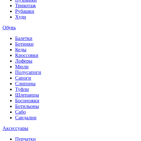
Трикотаж
Рубашки
Худи
Обувь
Балетки
Ботинки
Кеды
Кроссовки
Лоферы
Мюли
Полусапоги
Сапоги
Слипоны
Туфли
Шлепанцы
Босоножки
Ботильоны
Сабо
Сандалии
Аксессуары
Перчатки