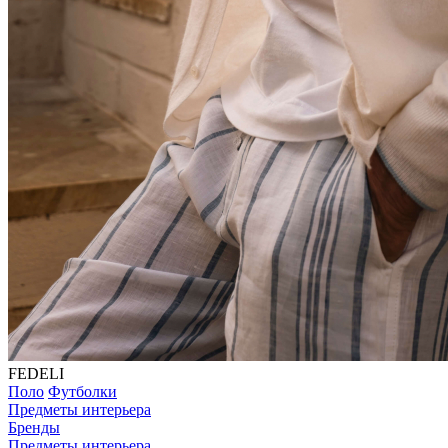
FEDELI
Поло
Футболки
Предметы интерьера
Бренды
Предметы интерьера