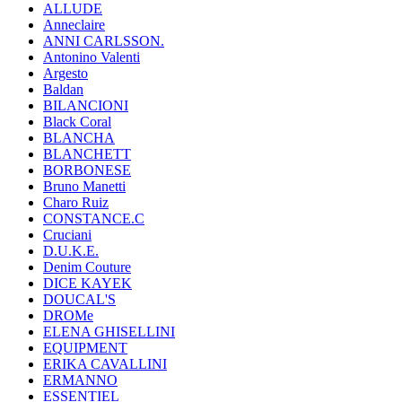
ALLUDE
Anneclaire
ANNI CARLSSON.
Antonino Valenti
Argesto
Baldan
BILANCIONI
Black Coral
BLANCHA
BLANCHETT
BORBONESE
Bruno Manetti
Charo Ruiz
CONSTANCE.C
Cruciani
D.U.K.E.
Denim Couture
DICE KAYEK
DOUCAL'S
DROMe
ELENA GHISELLINI
EQUIPMENT
ERIKA CAVALLINI
ERMANNO
ESSENTIEL