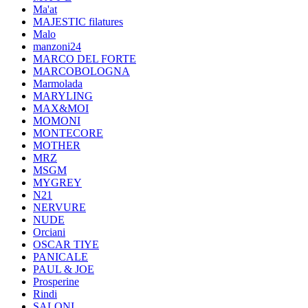
Ma'at
MAJESTIC filatures
Malo
manzoni24
MARCO DEL FORTE
MARCOBOLOGNA
Marmolada
MARYLING
MAX&MOI
MOMONI
MONTECORE
MOTHER
MRZ
MSGM
MYGREY
N21
NERVURE
NUDE
Orciani
OSCAR TIYE
PANICALE
PAUL & JOE
Prosperine
Rindi
SALONI