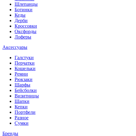
Шлепанцы
Ботинки
Кеды
Дерби
Кроссовки
Оксфорды
Лоферы
Аксессуары
Галстуки
Перчатки
Кошельки
Ремни
Рюкзаки
Шарфы
Бейсболки
Визитницы
Шапки
Кепки
Портфели
Разное
Сумки
Бренды