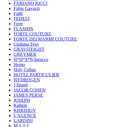
FABIANO RICCI
Fabio Gavazzi
Faith
FEDELI
Ferre
FLASHIN
FORTE COUTURE
FORTE DEI MARMI COUTURE
Giuliana Teso
GRAVITEIGHT
GREYMER
H*D*S*N baracco
Herno
Holy Caftan
HOTEL PARTICULIER
HYDROGEN
J Brand
JACOB COHEN
JAMES PERSE
JOSEPH
Kalliste
KHRISJOY
L'AGENCE
LARDINI
M A T E