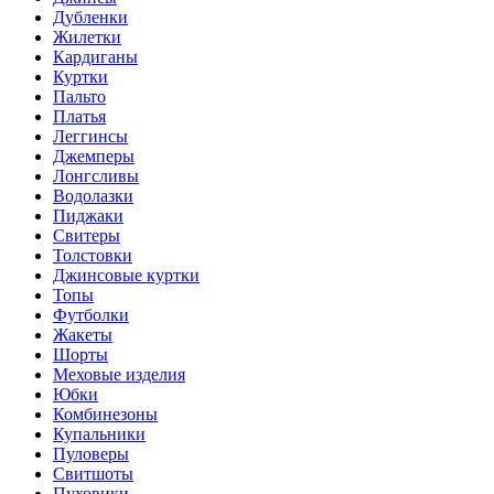
Дубленки
Жилетки
Кардиганы
Куртки
Пальто
Платья
Леггинсы
Джемперы
Лонгсливы
Водолазки
Пиджаки
Свитеры
Толстовки
Джинсовые куртки
Топы
Футболки
Жакеты
Шорты
Меховые изделия
Юбки
Комбинезоны
Купальники
Пуловеры
Свитшоты
Пуховики