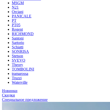
MSGM
N21
Orciani
PANICALE
PT
PT05
Regent
RICHMOND
Santoni
Sartorio
Schiatti
SONRISA
Stetson
SVEVO
Theory
TOMBOLINI
tramarossa
Truzzi
Waterville
Новинки
Скидки
Специальное предложение