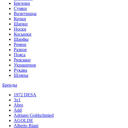
Брелоки
Сумки
Визитницы
Кепки
Шапки
Носки
Косынки
Шарфы
Ремни
Разное
Пояса
Рюкзаки
Украшения
Рукава
Шляпы
Бренды
1972 DESA
3x1
Abro
Add
Adriano Goldschmied
AGOLDE
Alberto Biani