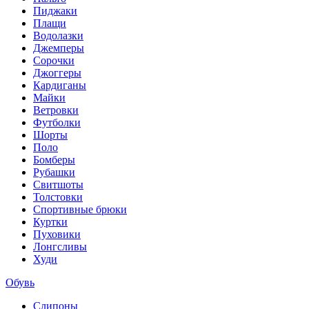
Пиджаки
Плащи
Водолазки
Джемперы
Сорочки
Джоггеры
Кардиганы
Майки
Ветровки
Футболки
Шорты
Поло
Бомберы
Рубашки
Свитшоты
Толстовки
Спортивные брюки
Куртки
Пуховики
Лонгсливы
Худи
Обувь
Слипоны