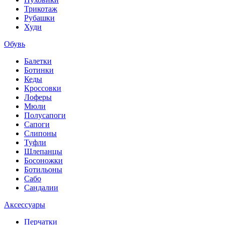
Трикотаж
Рубашки
Худи
Обувь
Балетки
Ботинки
Кеды
Кроссовки
Лоферы
Мюли
Полусапоги
Сапоги
Слипоны
Туфли
Шлепанцы
Босоножки
Ботильоны
Сабо
Сандалии
Аксессуары
Перчатки