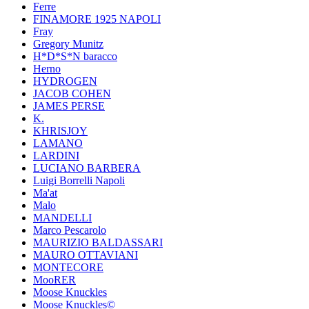
Ferre
FINAMORE 1925 NAPOLI
Fray
Gregory Munitz
H*D*S*N baracco
Herno
HYDROGEN
JACOB COHEN
JAMES PERSE
K.
KHRISJOY
LAMANO
LARDINI
LUCIANO BARBERA
Luigi Borrelli Napoli
Ma'at
Malo
MANDELLI
Marco Pescarolo
MAURIZIO BALDASSARI
MAURO OTTAVIANI
MONTECORE
MooRER
Moose Knuckles
Moose Knuckles©️