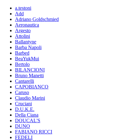
a.testoni
Add
Adriano Goldschmied
Aeronautica
Argesto
Attolini
Ballantyne
Barba Napoli
Barbed
BeaYukMui
Bertolo
BILANCIONI
Bruno Manetti
Cantarelli
CAPOBIANCO
Caruso
Claudio Marini
Cruciani
D.U.K.E.
Della Ciana
DOUCAL'S
DUNO
FABIANO RICCI
FEDELI