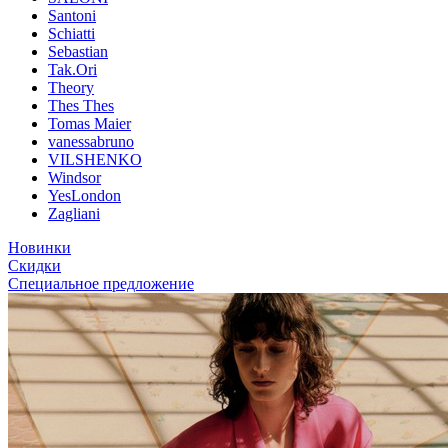
Santoni
Schiatti
Sebastian
Tak.Ori
Theory
Thes Thes
Tomas Maier
vanessabruno
VILSHENKO
Windsor
YesLondon
Zagliani
Новинки
Скидки
Специальное предложение