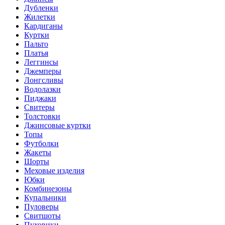
Дубленки
Жилетки
Кардиганы
Куртки
Пальто
Платья
Леггинсы
Джемперы
Лонгсливы
Водолазки
Пиджаки
Свитеры
Толстовки
Джинсовые куртки
Топы
Футболки
Жакеты
Шорты
Меховые изделия
Юбки
Комбинезоны
Купальники
Пуловеры
Свитшоты
Пуховики