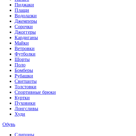
Пиджаки
Плащи
Водолазки
Джемперы
Сорочки
Джоггеры
Кардиганы
Майки
Ветровки
Футболки
Шорты
Поло
Бомберы
Рубашки
Свитшоты
Толстовки
Спортивные брюки
Куртки
Пуховики
Лонгсливы
Худи
Обувь
Слипоны