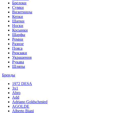
Брелоки
Сумки
Визитницы
Кепки
Шапки
Носки
Косынки
Шарфы
Ремни
Разное
Пояса
Рюкзаки
Украшения
Рукава
Шляпы
Бренды
1972 DESA
3x1
Abro
Add
Adriano Goldschmied
AGOLDE
Alberto Biani