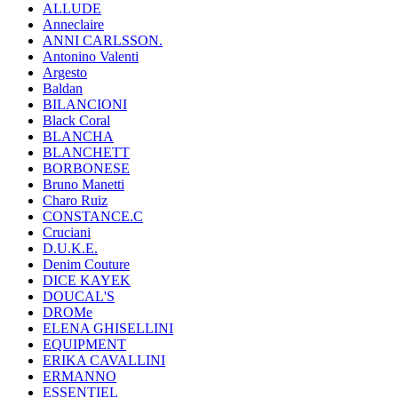
ALLUDE
Anneclaire
ANNI CARLSSON.
Antonino Valenti
Argesto
Baldan
BILANCIONI
Black Coral
BLANCHA
BLANCHETT
BORBONESE
Bruno Manetti
Charo Ruiz
CONSTANCE.C
Cruciani
D.U.K.E.
Denim Couture
DICE KAYEK
DOUCAL'S
DROMe
ELENA GHISELLINI
EQUIPMENT
ERIKA CAVALLINI
ERMANNO
ESSENTIEL