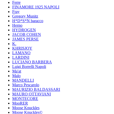
Ferre
FINAMORE 1925 NAPOLI
Fray
Gregory Munitz
H*D*S*N baracco
Herno
HYDROGEN
JACOB COHEN
JAMES PERSE
K.
KHRISJOY
LAMANO
LARDINI
LUCIANO BARBERA
Luigi Borrelli Napoli
Ma'at
Malo
MANDELLI
Marco Pescarolo
MAURIZIO BALDASSARI
MAURO OTTAVIANI
MONTECORE
MooRER
Moose Knuckles
Moose Knuckles©️