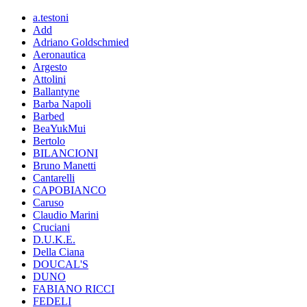
a.testoni
Add
Adriano Goldschmied
Aeronautica
Argesto
Attolini
Ballantyne
Barba Napoli
Barbed
BeaYukMui
Bertolo
BILANCIONI
Bruno Manetti
Cantarelli
CAPOBIANCO
Caruso
Claudio Marini
Cruciani
D.U.K.E.
Della Ciana
DOUCAL'S
DUNO
FABIANO RICCI
FEDELI