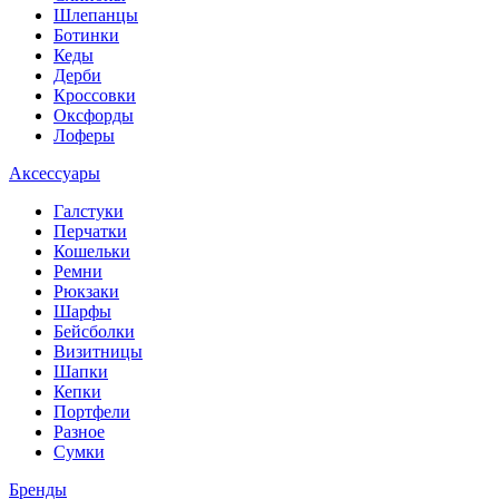
Шлепанцы
Ботинки
Кеды
Дерби
Кроссовки
Оксфорды
Лоферы
Аксессуары
Галстуки
Перчатки
Кошельки
Ремни
Рюкзаки
Шарфы
Бейсболки
Визитницы
Шапки
Кепки
Портфели
Разное
Сумки
Бренды