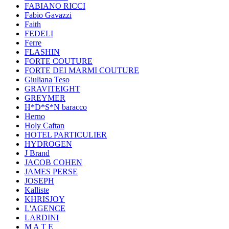
FABIANO RICCI
Fabio Gavazzi
Faith
FEDELI
Ferre
FLASHIN
FORTE COUTURE
FORTE DEI MARMI COUTURE
Giuliana Teso
GRAVITEIGHT
GREYMER
H*D*S*N baracco
Herno
Holy Caftan
HOTEL PARTICULIER
HYDROGEN
J Brand
JACOB COHEN
JAMES PERSE
JOSEPH
Kalliste
KHRISJOY
L'AGENCE
LARDINI
M A T E