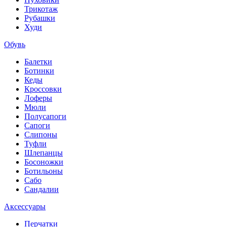
Трикотаж
Рубашки
Худи
Обувь
Балетки
Ботинки
Кеды
Кроссовки
Лоферы
Мюли
Полусапоги
Сапоги
Слипоны
Туфли
Шлепанцы
Босоножки
Ботильоны
Сабо
Сандалии
Аксессуары
Перчатки