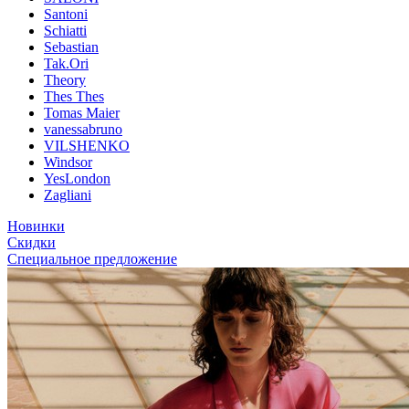
Santoni
Schiatti
Sebastian
Tak.Ori
Theory
Thes Thes
Tomas Maier
vanessabruno
VILSHENKO
Windsor
YesLondon
Zagliani
Новинки
Скидки
Специальное предложение