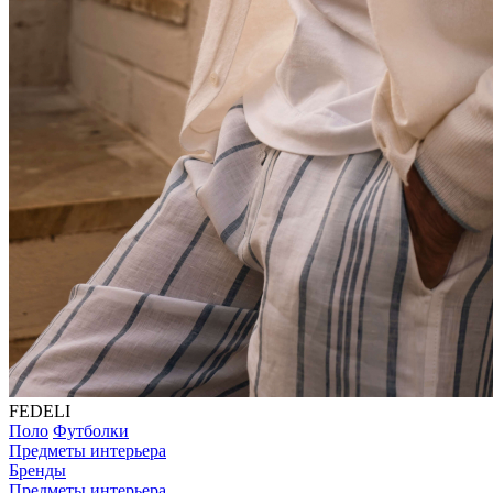
FEDELI
Поло
Футболки
Предметы интерьера
Бренды
Предметы интерьера