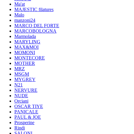
Ma'at
MAJESTIC filatures
Malo
manzoni24
MARCO DEL FORTE
MARCOBOLOGNA
Marmolada
MARYLING
MAX&MOI
MOMONI
MONTECORE
MOTHER
MRZ
MSGM
MYGREY
N21
NERVURE
NUDE
Orciani
OSCAR TIYE
PANICALE
PAUL & JOE
Prosperine
Rindi
SALONI