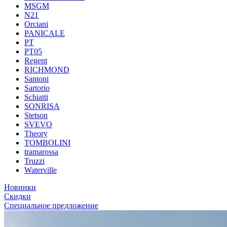
MSGM
N21
Orciani
PANICALE
PT
PT05
Regent
RICHMOND
Santoni
Sartorio
Schiatti
SONRISA
Stetson
SVEVO
Theory
TOMBOLINI
tramarossa
Truzzi
Waterville
Новинки
Скидки
Специальное предложение