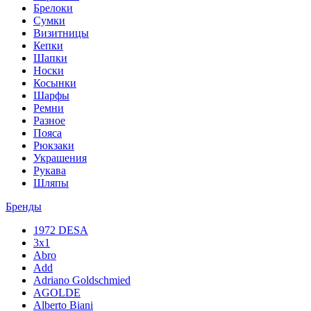
Брелоки
Сумки
Визитницы
Кепки
Шапки
Носки
Косынки
Шарфы
Ремни
Разное
Пояса
Рюкзаки
Украшения
Рукава
Шляпы
Бренды
1972 DESA
3x1
Abro
Add
Adriano Goldschmied
AGOLDE
Alberto Biani