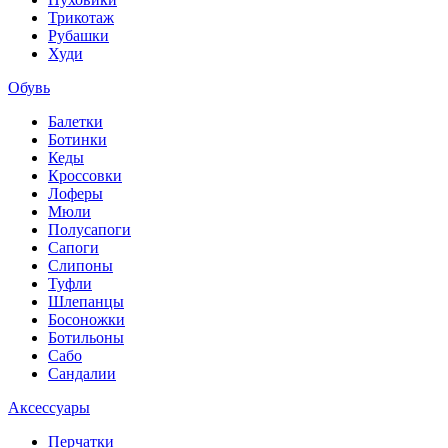
Трикотаж
Рубашки
Худи
Обувь
Балетки
Ботинки
Кеды
Кроссовки
Лоферы
Мюли
Полусапоги
Сапоги
Слипоны
Туфли
Шлепанцы
Босоножки
Ботильоны
Сабо
Сандалии
Аксессуары
Перчатки