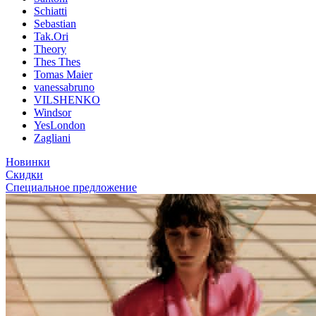
Schiatti
Sebastian
Tak.Ori
Theory
Thes Thes
Tomas Maier
vanessabruno
VILSHENKO
Windsor
YesLondon
Zagliani
Новинки
Скидки
Специальное предложение