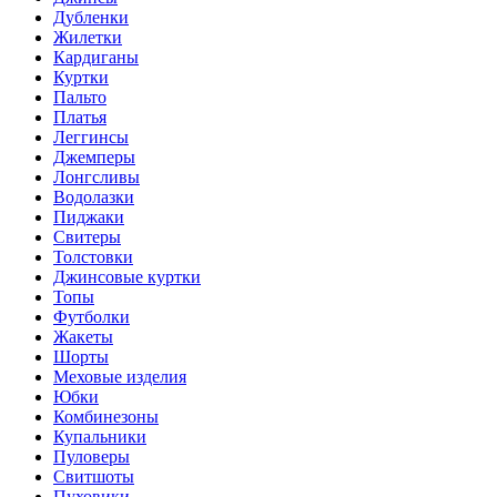
Дубленки
Жилетки
Кардиганы
Куртки
Пальто
Платья
Леггинсы
Джемперы
Лонгсливы
Водолазки
Пиджаки
Свитеры
Толстовки
Джинсовые куртки
Топы
Футболки
Жакеты
Шорты
Меховые изделия
Юбки
Комбинезоны
Купальники
Пуловеры
Свитшоты
Пуховики