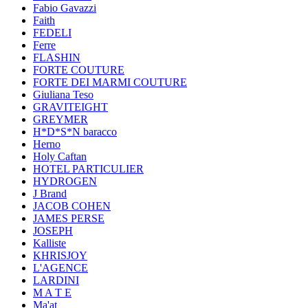
Fabio Gavazzi
Faith
FEDELI
Ferre
FLASHIN
FORTE COUTURE
FORTE DEI MARMI COUTURE
Giuliana Teso
GRAVITEIGHT
GREYMER
H*D*S*N baracco
Herno
Holy Caftan
HOTEL PARTICULIER
HYDROGEN
J Brand
JACOB COHEN
JAMES PERSE
JOSEPH
Kalliste
KHRISJOY
L'AGENCE
LARDINI
M A T E
Ma'at