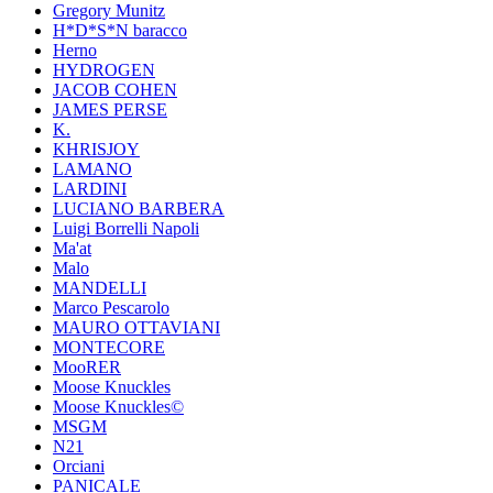
Gregory Munitz
H*D*S*N baracco
Herno
HYDROGEN
JACOB COHEN
JAMES PERSE
K.
KHRISJOY
LAMANO
LARDINI
LUCIANO BARBERA
Luigi Borrelli Napoli
Ma'at
Malo
MANDELLI
Marco Pescarolo
MAURO OTTAVIANI
MONTECORE
MooRER
Moose Knuckles
Moose Knuckles©️
MSGM
N21
Orciani
PANICALE