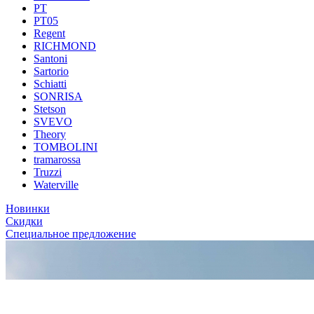
PT
PT05
Regent
RICHMOND
Santoni
Sartorio
Schiatti
SONRISA
Stetson
SVEVO
Theory
TOMBOLINI
tramarossa
Truzzi
Waterville
Новинки
Скидки
Специальное предложение