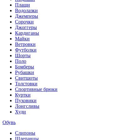
Плащи
Водолазки
Джемперы
Сорочки
Джоггеры
Кардиганы
Майки
Ветровки
Футболки
Шорты
Поло
Бомберы
Рубашки
Свитшоты
Толстовки
Спортивные брюки
Куртки
Пуховики
Лонгсливы
Худи
Обувь
Слипоны
Шлепанцы