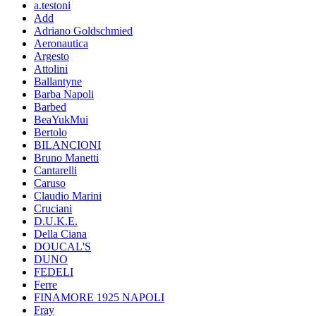
a.testoni
Add
Adriano Goldschmied
Aeronautica
Argesto
Attolini
Ballantyne
Barba Napoli
Barbed
BeaYukMui
Bertolo
BILANCIONI
Bruno Manetti
Cantarelli
Caruso
Claudio Marini
Cruciani
D.U.K.E.
Della Ciana
DOUCAL'S
DUNO
FEDELI
Ferre
FINAMORE 1925 NAPOLI
Fray