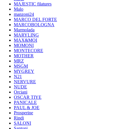
MAJESTIC filatures
Malo
manzoni24
MARCO DEL FORTE
MARCOBOLOGNA
Marmolada
MARYLING
MAX&MOI
MOMONI
MONTECORE
MOTHER
MRZ
MSGM
MYGREY
N21
NERVURE
NUDE
Orciani
OSCAR TIYE
PANICALE
PAUL & JOE
Prosperine
Rindi
SALONI
Santoni