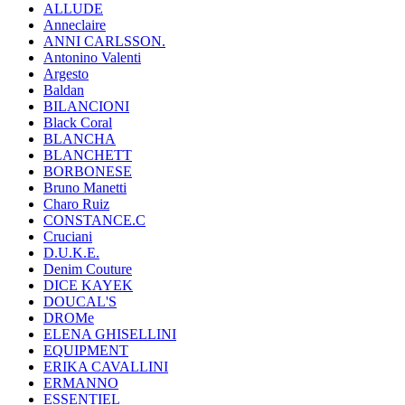
ALLUDE
Anneclaire
ANNI CARLSSON.
Antonino Valenti
Argesto
Baldan
BILANCIONI
Black Coral
BLANCHA
BLANCHETT
BORBONESE
Bruno Manetti
Charo Ruiz
CONSTANCE.C
Cruciani
D.U.K.E.
Denim Couture
DICE KAYEK
DOUCAL'S
DROMe
ELENA GHISELLINI
EQUIPMENT
ERIKA CAVALLINI
ERMANNO
ESSENTIEL