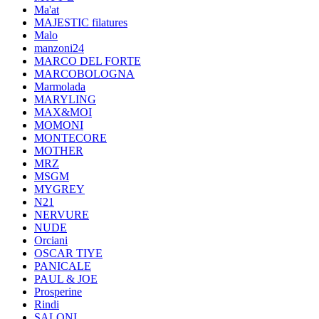
Ma'at
MAJESTIC filatures
Malo
manzoni24
MARCO DEL FORTE
MARCOBOLOGNA
Marmolada
MARYLING
MAX&MOI
MOMONI
MONTECORE
MOTHER
MRZ
MSGM
MYGREY
N21
NERVURE
NUDE
Orciani
OSCAR TIYE
PANICALE
PAUL & JOE
Prosperine
Rindi
SALONI