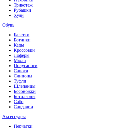
Трикотаж
Рубашки
Худи
Обувь
Балетки
Ботинки
Кеды
Кроссовки
Лоферы
Мюли
Полусапоги
Сапоги
Слипоны
Туфли
Шлепанцы
Босоножки
Ботильоны
Сабо
Сандалии
Аксессуары
Перчатки