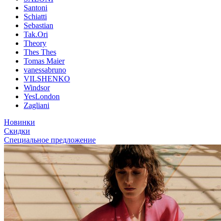
Santoni
Schiatti
Sebastian
Tak.Ori
Theory
Thes Thes
Tomas Maier
vanessabruno
VILSHENKO
Windsor
YesLondon
Zagliani
Новинки
Скидки
Специальное предложение