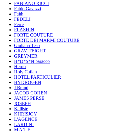
FABIANO RICCI
Fabio Gavazzi
Faith
FEDELI
Ferre
FLASHIN
FORTE COUTURE
FORTE DEI MARMI COUTURE
Giuliana Teso
GRAVITEIGHT
GREYMER
H*D*S*N baracco
Herno
Holy Caftan
HOTEL PARTICULIER
HYDROGEN
J Brand
JACOB COHEN
JAMES PERSE
JOSEPH
Kalliste
KHRISJOY
L'AGENCE
LARDINI
M A T E