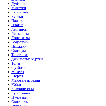
Дубленки
Жилетки
Кардиганы
Куртки
Пальто
Платья
Леггинсы
Джемперы
Лонгсливы
Водолазки
Пиджаки
Свитеры
Толстовки
Джинсовые куртки
Топы
Футболки
Жакеты
Шорты
Меховые изделия
Юбки
Комбинезоны
Купальники
Пуловеры
Свитшоты
Пуховики