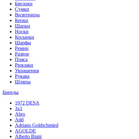
Брелоки
Сумки
Визитницы
Кепки
Шапки
Носки
Косынки
Шарфы
Ремни
Разное
Пояса
Рюкзаки
Украшения
Рукава
Шляпы
Бренды
1972 DESA
3x1
Abro
Add
Adriano Goldschmied
AGOLDE
Alberto Biani