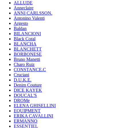
ALLUDE
Anneclaire
ANNI CARLSSON.
Antonino Valenti
Argesto
Baldan
BILANCIONI
Black Coral
BLANCHA
BLANCHETT
BORBONESE
Bruno Manetti
Charo Ruiz
CONSTANCE.C
Cruciani
D.U.K.E.
Denim Couture
DICE KAYEK
DOUCAL'S
DROMe
ELENA GHISELLINI
EQUIPMENT
ERIKA CAVALLINI
ERMANNO
ESSENTIEL