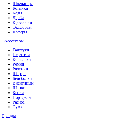
Шлепанцы
Ботинки
Кеды
Дерби
Кроссовки
Оксфорды
Лоферы
Аксессуары
Галстуки
Перчатки
Кошельки
Ремни
Рюкзаки
Шарфы
Бейсболки
Визитницы
Шапки
Кепки
Портфели
Разное
Сумки
Бренды