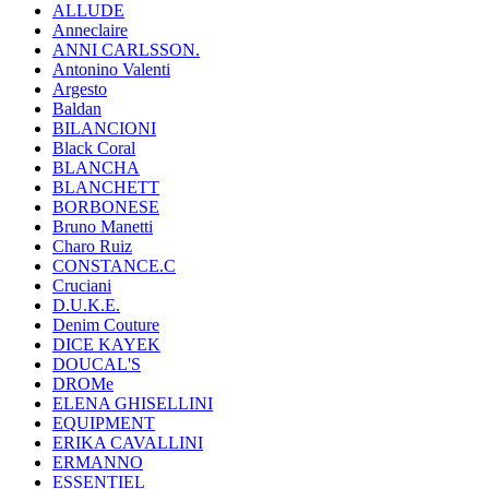
ALLUDE
Anneclaire
ANNI CARLSSON.
Antonino Valenti
Argesto
Baldan
BILANCIONI
Black Coral
BLANCHA
BLANCHETT
BORBONESE
Bruno Manetti
Charo Ruiz
CONSTANCE.C
Cruciani
D.U.K.E.
Denim Couture
DICE KAYEK
DOUCAL'S
DROMe
ELENA GHISELLINI
EQUIPMENT
ERIKA CAVALLINI
ERMANNO
ESSENTIEL