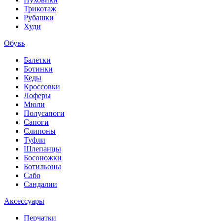
Трикотаж
Рубашки
Худи
Обувь
Балетки
Ботинки
Кеды
Кроссовки
Лоферы
Мюли
Полусапоги
Сапоги
Слипоны
Туфли
Шлепанцы
Босоножки
Ботильоны
Сабо
Сандалии
Аксессуары
Перчатки