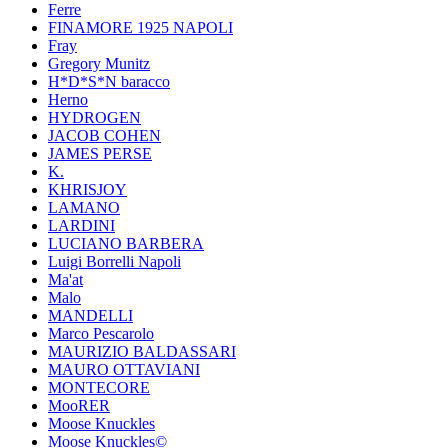
Ferre
FINAMORE 1925 NAPOLI
Fray
Gregory Munitz
H*D*S*N baracco
Herno
HYDROGEN
JACOB COHEN
JAMES PERSE
K.
KHRISJOY
LAMANO
LARDINI
LUCIANO BARBERA
Luigi Borrelli Napoli
Ma'at
Malo
MANDELLI
Marco Pescarolo
MAURIZIO BALDASSARI
MAURO OTTAVIANI
MONTECORE
MooRER
Moose Knuckles
Moose Knuckles©️