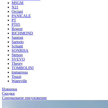
MSGM
N21
Orciani
PANICALE
PT
PT05
Regent
RICHMOND
Santoni
Sartorio
Schiatti
SONRISA
Stetson
SVEVO
Theory
TOMBOLINI
tramarossa
Truzzi
Waterville
Новинки
Скидки
Специальное предложение