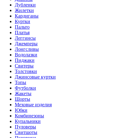
Дубленки
Жилетки
Кардиганы
Куртки
Пальто
Платья
Леггинсы
Джемперы
Лонгсливы
Водолазки
Пиджаки
Свитеры
Толстовки
Джинсовые куртки
Топы
Футболки
Жакеты
Шорты
Меховые изделия
Юбки
Комбинезоны
Купальники
Пуловеры
Свитшоты
Пуховики