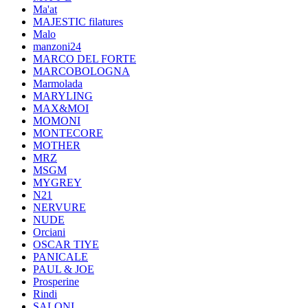
Ma'at
MAJESTIC filatures
Malo
manzoni24
MARCO DEL FORTE
MARCOBOLOGNA
Marmolada
MARYLING
MAX&MOI
MOMONI
MONTECORE
MOTHER
MRZ
MSGM
MYGREY
N21
NERVURE
NUDE
Orciani
OSCAR TIYE
PANICALE
PAUL & JOE
Prosperine
Rindi
SALONI