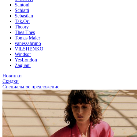
Santoni
Schiatti
Sebastian
Tak.Ori
Theory
Thes Thes
Tomas Maier
vanessabruno
VILSHENKO
Windsor
YesLondon
Zagliani
Новинки
Скидки
Специальное предложение