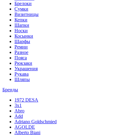
Брелоки
Сумки
Визитницы
Кепки
Шапки
Носки
Косынки
Шарфы
Ремни
Разное
Пояса
Рюкзаки
Украшения
Рукава
Шляпы
Бренды
1972 DESA
3x1
Abro
Add
Adriano Goldschmied
AGOLDE
Alberto Biani