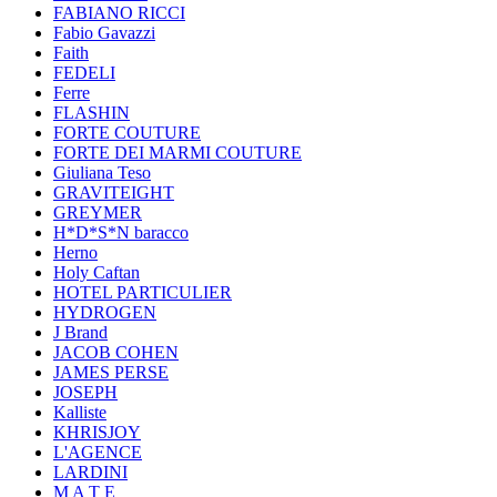
FABIANO RICCI
Fabio Gavazzi
Faith
FEDELI
Ferre
FLASHIN
FORTE COUTURE
FORTE DEI MARMI COUTURE
Giuliana Teso
GRAVITEIGHT
GREYMER
H*D*S*N baracco
Herno
Holy Caftan
HOTEL PARTICULIER
HYDROGEN
J Brand
JACOB COHEN
JAMES PERSE
JOSEPH
Kalliste
KHRISJOY
L'AGENCE
LARDINI
M A T E