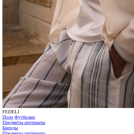
FEDELI
Поло
Футболки
Предметы интерьера
Бренды
Предметы интерьера