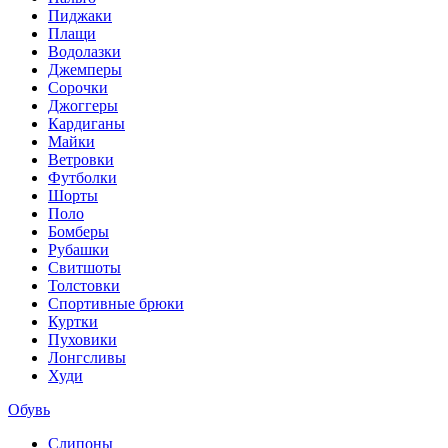
Пиджаки
Плащи
Водолазки
Джемперы
Сорочки
Джоггеры
Кардиганы
Майки
Ветровки
Футболки
Шорты
Поло
Бомберы
Рубашки
Свитшоты
Толстовки
Спортивные брюки
Куртки
Пуховики
Лонгсливы
Худи
Обувь
Слипоны