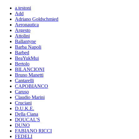
a.testoni
Add
Adriano Goldschmied
Aeronautica
Argesto
Attolini
Ballantyne
Barba Napoli
Barbed
BeaYukMui
Bertolo
BILANCIONI
Bruno Manetti
Cantarelli
CAPOBIANCO
Caruso
Claudio Marini
Cruciani
D.U.K.E.
Della Ciana
DOUCAL'S
DUNO
FABIANO RICCI
FEDELI