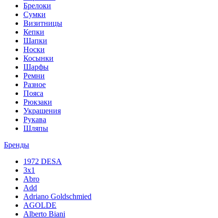
Брелоки
Сумки
Визитницы
Кепки
Шапки
Носки
Косынки
Шарфы
Ремни
Разное
Пояса
Рюкзаки
Украшения
Рукава
Шляпы
Бренды
1972 DESA
3x1
Abro
Add
Adriano Goldschmied
AGOLDE
Alberto Biani