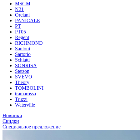
MSGM
N21
Orciani
PANICALE
PT
PT05
Regent
RICHMOND
Santoni
Sartorio
Schiatti
SONRISA
Stetson
SVEVO
Theory
TOMBOLINI
tramarossa
Truzzi
Waterville
Новинки
Скидки
Специальное предложение