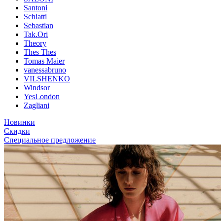
Santoni
Schiatti
Sebastian
Tak.Ori
Theory
Thes Thes
Tomas Maier
vanessabruno
VILSHENKO
Windsor
YesLondon
Zagliani
Новинки
Скидки
Специальное предложение