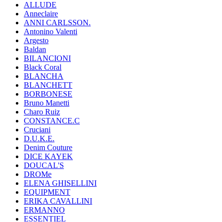
ALLUDE
Anneclaire
ANNI CARLSSON.
Antonino Valenti
Argesto
Baldan
BILANCIONI
Black Coral
BLANCHA
BLANCHETT
BORBONESE
Bruno Manetti
Charo Ruiz
CONSTANCE.C
Cruciani
D.U.K.E.
Denim Couture
DICE KAYEK
DOUCAL'S
DROMe
ELENA GHISELLINI
EQUIPMENT
ERIKA CAVALLINI
ERMANNO
ESSENTIEL