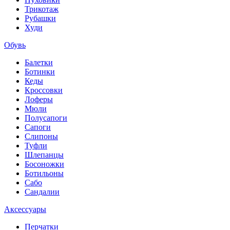
Трикотаж
Рубашки
Худи
Обувь
Балетки
Ботинки
Кеды
Кроссовки
Лоферы
Мюли
Полусапоги
Сапоги
Слипоны
Туфли
Шлепанцы
Босоножки
Ботильоны
Сабо
Сандалии
Аксессуары
Перчатки