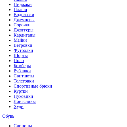
Пиджаки
Плащи
Водолазки
Джемперы
Сорочки
Джоггеры
Кардиганы
Майки
Ветровки
Футболки
Шорты
Поло
Бомберы
Рубашки
Свитшоты
Толстовки
Спортивные брюки
Куртки
Пуховики
Лонгсливы
Худи
Обувь
Слипоны