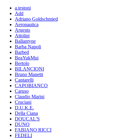
a.testoni
Add
Adriano Goldschmied
Aeronautica
Argesto
Attolini
Ballantyne
Barba Napoli
Barbed
BeaYukMui
Bertolo
BILANCIONI
Bruno Manetti
Cantarelli
CAPOBIANCO
Caruso
Claudio Marini
Cruciani
D.U.K.E.
Della Ciana
DOUCAL'S
DUNO
FABIANO RICCI
FEDELI