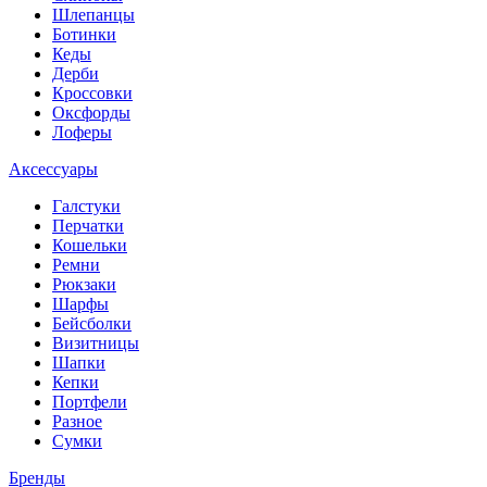
Шлепанцы
Ботинки
Кеды
Дерби
Кроссовки
Оксфорды
Лоферы
Аксессуары
Галстуки
Перчатки
Кошельки
Ремни
Рюкзаки
Шарфы
Бейсболки
Визитницы
Шапки
Кепки
Портфели
Разное
Сумки
Бренды