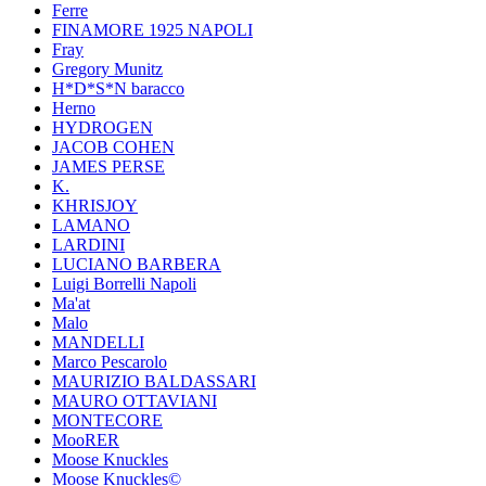
Ferre
FINAMORE 1925 NAPOLI
Fray
Gregory Munitz
H*D*S*N baracco
Herno
HYDROGEN
JACOB COHEN
JAMES PERSE
K.
KHRISJOY
LAMANO
LARDINI
LUCIANO BARBERA
Luigi Borrelli Napoli
Ma'at
Malo
MANDELLI
Marco Pescarolo
MAURIZIO BALDASSARI
MAURO OTTAVIANI
MONTECORE
MooRER
Moose Knuckles
Moose Knuckles©️