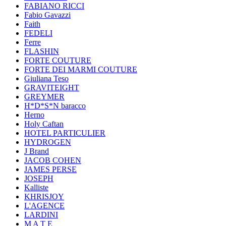
FABIANO RICCI
Fabio Gavazzi
Faith
FEDELI
Ferre
FLASHIN
FORTE COUTURE
FORTE DEI MARMI COUTURE
Giuliana Teso
GRAVITEIGHT
GREYMER
H*D*S*N baracco
Herno
Holy Caftan
HOTEL PARTICULIER
HYDROGEN
J Brand
JACOB COHEN
JAMES PERSE
JOSEPH
Kalliste
KHRISJOY
L'AGENCE
LARDINI
M A T E