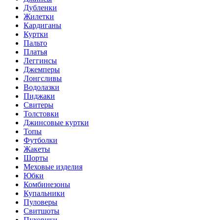
Дубленки
Жилетки
Кардиганы
Куртки
Пальто
Платья
Леггинсы
Джемперы
Лонгсливы
Водолазки
Пиджаки
Свитеры
Толстовки
Джинсовые куртки
Топы
Футболки
Жакеты
Шорты
Меховые изделия
Юбки
Комбинезоны
Купальники
Пуловеры
Свитшоты
Пуховики