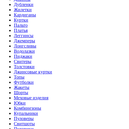
Дубленки
Жилетки
Кардиганы
Куртки
Пальто
Платья
Леггинсы
Джемперы
Лонгсливы
Водолазки
Пиджаки
Свитеры
Толстовки
Джинсовые куртки
Топы
Футболки
Жакеты
Шорты
Меховые изделия
Юбки
Комбинезоны
Купальники
Пуловеры
Свитшоты
Пуховики