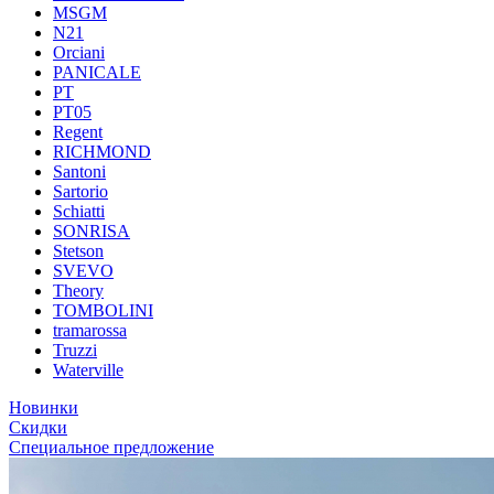
MSGM
N21
Orciani
PANICALE
PT
PT05
Regent
RICHMOND
Santoni
Sartorio
Schiatti
SONRISA
Stetson
SVEVO
Theory
TOMBOLINI
tramarossa
Truzzi
Waterville
Новинки
Скидки
Специальное предложение