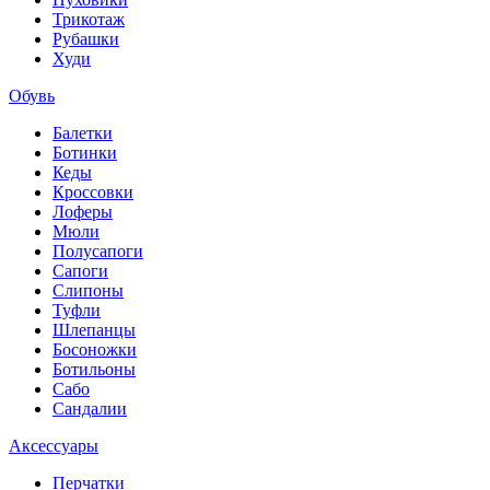
Трикотаж
Рубашки
Худи
Обувь
Балетки
Ботинки
Кеды
Кроссовки
Лоферы
Мюли
Полусапоги
Сапоги
Слипоны
Туфли
Шлепанцы
Босоножки
Ботильоны
Сабо
Сандалии
Аксессуары
Перчатки