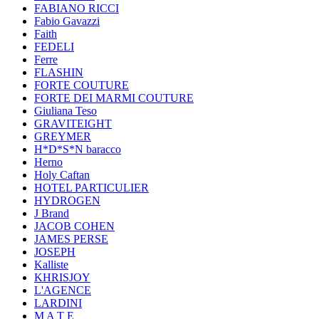
FABIANO RICCI
Fabio Gavazzi
Faith
FEDELI
Ferre
FLASHIN
FORTE COUTURE
FORTE DEI MARMI COUTURE
Giuliana Teso
GRAVITEIGHT
GREYMER
H*D*S*N baracco
Herno
Holy Caftan
HOTEL PARTICULIER
HYDROGEN
J Brand
JACOB COHEN
JAMES PERSE
JOSEPH
Kalliste
KHRISJOY
L'AGENCE
LARDINI
M A T E