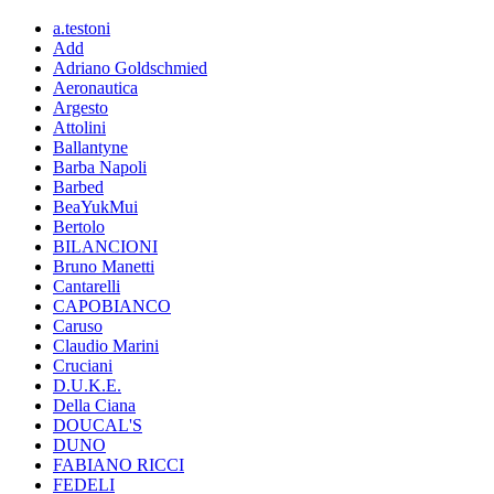
a.testoni
Add
Adriano Goldschmied
Aeronautica
Argesto
Attolini
Ballantyne
Barba Napoli
Barbed
BeaYukMui
Bertolo
BILANCIONI
Bruno Manetti
Cantarelli
CAPOBIANCO
Caruso
Claudio Marini
Cruciani
D.U.K.E.
Della Ciana
DOUCAL'S
DUNO
FABIANO RICCI
FEDELI