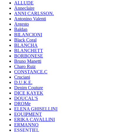
ALLUDE
Anneclaire
ANNI CARLSSON.
Antonino Valenti
Argesto
Baldan
BILANCIONI
Black Coral
BLANCHA
BLANCHETT
BORBONESE
Bruno Manetti
Charo Ruiz
CONSTANCE.C
Cruciani
D.U.K.E.
Denim Couture
DICE KAYEK
DOUCAL'S
DROMe
ELENA GHISELLINI
EQUIPMENT
ERIKA CAVALLINI
ERMANNO
ESSENTIEL