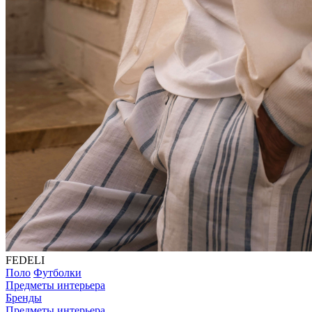
FEDELI
Поло
Футболки
Предметы интерьера
Бренды
Предметы интерьера