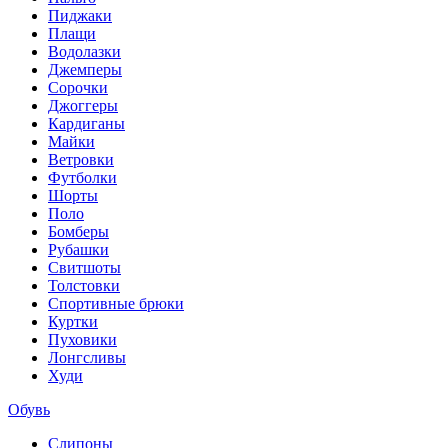
Пиджаки
Плащи
Водолазки
Джемперы
Сорочки
Джоггеры
Кардиганы
Майки
Ветровки
Футболки
Шорты
Поло
Бомберы
Рубашки
Свитшоты
Толстовки
Спортивные брюки
Куртки
Пуховики
Лонгсливы
Худи
Обувь
Слипоны