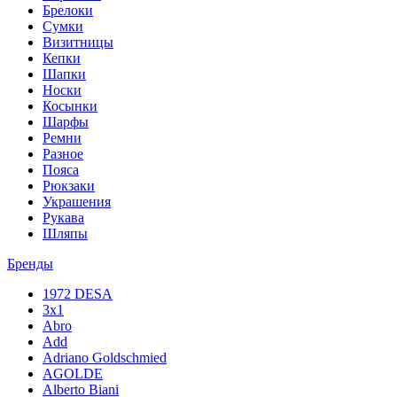
Брелоки
Сумки
Визитницы
Кепки
Шапки
Носки
Косынки
Шарфы
Ремни
Разное
Пояса
Рюкзаки
Украшения
Рукава
Шляпы
Бренды
1972 DESA
3x1
Abro
Add
Adriano Goldschmied
AGOLDE
Alberto Biani