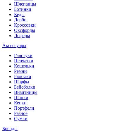
Шлепанцы
Ботинки
Кеды
Дерби
Кроссовки
Оксфорды
Лоферы
Аксессуары
Галстуки
Перчатки
Кошельки
Ремни
Рюкзаки
Шарфы
Бейсболки
Визитницы
Шапки
Кепки
Портфели
Разное
Сумки
Бренды