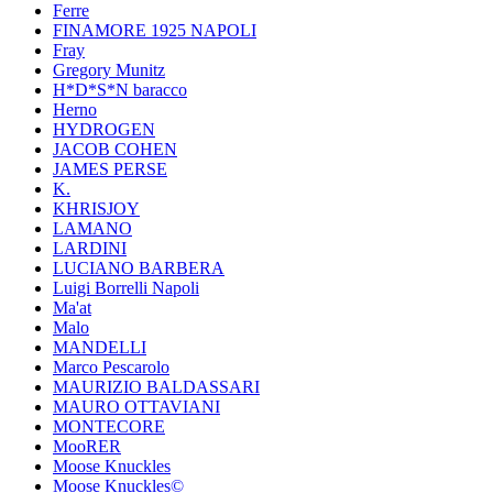
Ferre
FINAMORE 1925 NAPOLI
Fray
Gregory Munitz
H*D*S*N baracco
Herno
HYDROGEN
JACOB COHEN
JAMES PERSE
K.
KHRISJOY
LAMANO
LARDINI
LUCIANO BARBERA
Luigi Borrelli Napoli
Ma'at
Malo
MANDELLI
Marco Pescarolo
MAURIZIO BALDASSARI
MAURO OTTAVIANI
MONTECORE
MooRER
Moose Knuckles
Moose Knuckles©️