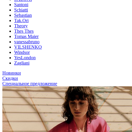
Santoni
Schiatti
Sebastian
Tak.Ori
Theory
Thes Thes
Tomas Maier
vanessabruno
VILSHENKO
Windsor
YesLondon
Zagliani
Новинки
Скидки
Специальное предложение