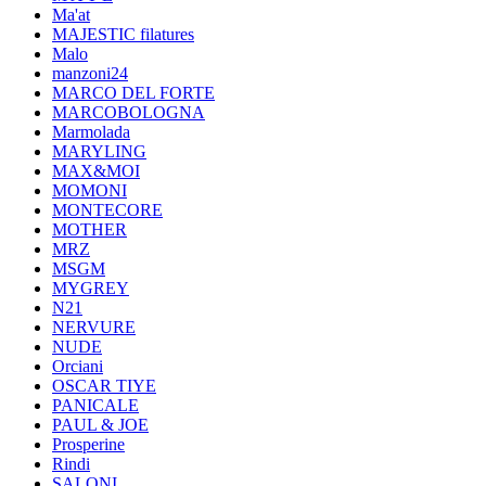
Ma'at
MAJESTIC filatures
Malo
manzoni24
MARCO DEL FORTE
MARCOBOLOGNA
Marmolada
MARYLING
MAX&MOI
MOMONI
MONTECORE
MOTHER
MRZ
MSGM
MYGREY
N21
NERVURE
NUDE
Orciani
OSCAR TIYE
PANICALE
PAUL & JOE
Prosperine
Rindi
SALONI