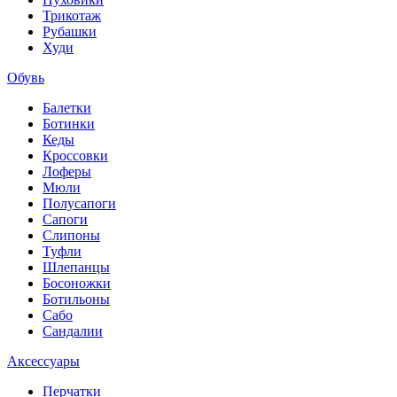
Трикотаж
Рубашки
Худи
Обувь
Балетки
Ботинки
Кеды
Кроссовки
Лоферы
Мюли
Полусапоги
Сапоги
Слипоны
Туфли
Шлепанцы
Босоножки
Ботильоны
Сабо
Сандалии
Аксессуары
Перчатки