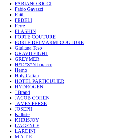
FABIANO RICCI
Fabio Gavazzi
Faith
FEDELI
Ferre
FLASHIN
FORTE COUTURE
FORTE DEI MARMI COUTURE
Giuliana Teso
GRAVITEIGHT
GREYMER
H*D*S*N baracco
Herno
Holy Caftan
HOTEL PARTICULIER
HYDROGEN
J Brand
JACOB COHEN
JAMES PERSE
JOSEPH
Kalliste
KHRISJOY
L'AGENCE
LARDINI
M A T E