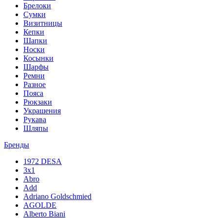
Брелоки
Сумки
Визитницы
Кепки
Шапки
Носки
Косынки
Шарфы
Ремни
Разное
Пояса
Рюкзаки
Украшения
Рукава
Шляпы
Бренды
1972 DESA
3x1
Abro
Add
Adriano Goldschmied
AGOLDE
Alberto Biani