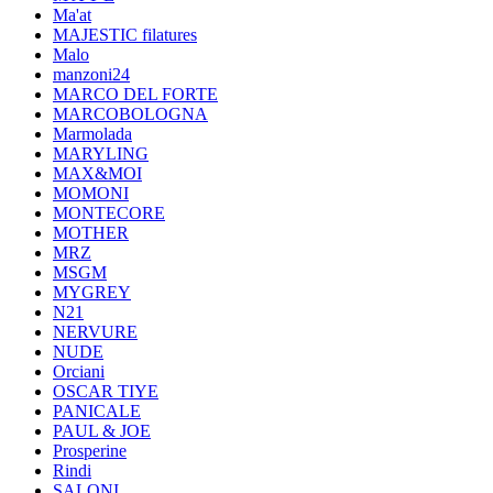
Ma'at
MAJESTIC filatures
Malo
manzoni24
MARCO DEL FORTE
MARCOBOLOGNA
Marmolada
MARYLING
MAX&MOI
MOMONI
MONTECORE
MOTHER
MRZ
MSGM
MYGREY
N21
NERVURE
NUDE
Orciani
OSCAR TIYE
PANICALE
PAUL & JOE
Prosperine
Rindi
SALONI