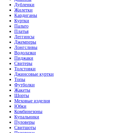
Дубленки
Жилетки
Кардиганы
Куртки
Пальто
Платья
Леггинсы
Джемперы
Лонгсливы
Водолазки
Пиджаки
Свитеры
Толстовки
Джинсовые куртки
Топы
Футболки
Жакеты
Шорты
Меховые изделия
Юбки
Комбинезоны
Купальники
Пуловеры
Свитшоты
Пуховики