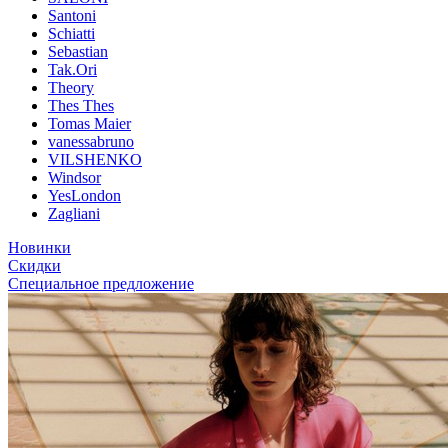
Santoni
Schiatti
Sebastian
Tak.Ori
Theory
Thes Thes
Tomas Maier
vanessabruno
VILSHENKO
Windsor
YesLondon
Zagliani
Новинки
Скидки
Специальное предложение