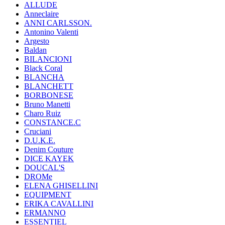
ALLUDE
Anneclaire
ANNI CARLSSON.
Antonino Valenti
Argesto
Baldan
BILANCIONI
Black Coral
BLANCHA
BLANCHETT
BORBONESE
Bruno Manetti
Charo Ruiz
CONSTANCE.C
Cruciani
D.U.K.E.
Denim Couture
DICE KAYEK
DOUCAL'S
DROMe
ELENA GHISELLINI
EQUIPMENT
ERIKA CAVALLINI
ERMANNO
ESSENTIEL