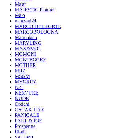
Ma'at
MAJESTIC filatures
Malo
manzoni24
MARCO DEL FORTE
MARCOBOLOGNA
Marmolada
MARYLING
MAX&MOI
MOMONI
MONTECORE
MOTHER
MRZ
MSGM
MYGREY
N21
NERVURE
NUDE
Orciani
OSCAR TIYE
PANICALE
PAUL & JOE
Prosperine
Rindi
SALONI