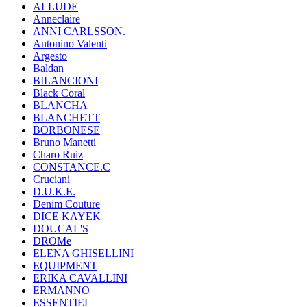
ALLUDE
Anneclaire
ANNI CARLSSON.
Antonino Valenti
Argesto
Baldan
BILANCIONI
Black Coral
BLANCHA
BLANCHETT
BORBONESE
Bruno Manetti
Charo Ruiz
CONSTANCE.C
Cruciani
D.U.K.E.
Denim Couture
DICE KAYEK
DOUCAL'S
DROMe
ELENA GHISELLINI
EQUIPMENT
ERIKA CAVALLINI
ERMANNO
ESSENTIEL