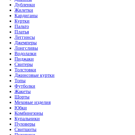
Дубленки
Жилетки
Кардиганы
Куртки
Пальто
Платья
Леггинсы
Джемперы
Лонгсливы
Водолазки
Пиджаки
Свитеры
Толстовки
Джинсовые куртки
Топы
Футболки
Жакеты
Шорты
Меховые изделия
Юбки
Комбинезоны
Купальники
Пуловеры
Свитшоты
Пуховики