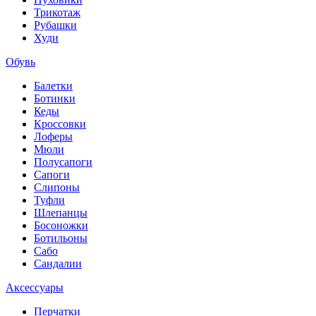
Трикотаж
Рубашки
Худи
Обувь
Балетки
Ботинки
Кеды
Кроссовки
Лоферы
Мюли
Полусапоги
Сапоги
Слипоны
Туфли
Шлепанцы
Босоножки
Ботильоны
Сабо
Сандалии
Аксессуары
Перчатки