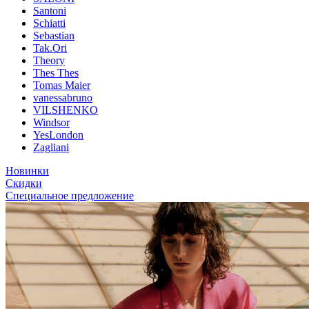
Santoni
Schiatti
Sebastian
Tak.Ori
Theory
Thes Thes
Tomas Maier
vanessabruno
VILSHENKO
Windsor
YesLondon
Zagliani
Новинки
Скидки
Специальное предложение