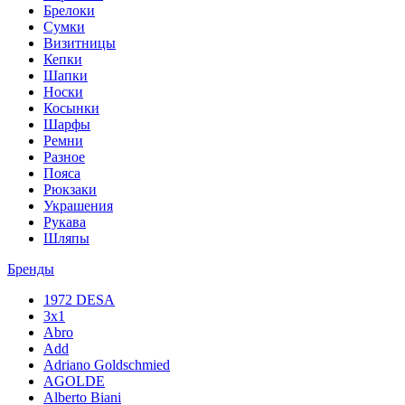
Брелоки
Сумки
Визитницы
Кепки
Шапки
Носки
Косынки
Шарфы
Ремни
Разное
Пояса
Рюкзаки
Украшения
Рукава
Шляпы
Бренды
1972 DESA
3x1
Abro
Add
Adriano Goldschmied
AGOLDE
Alberto Biani