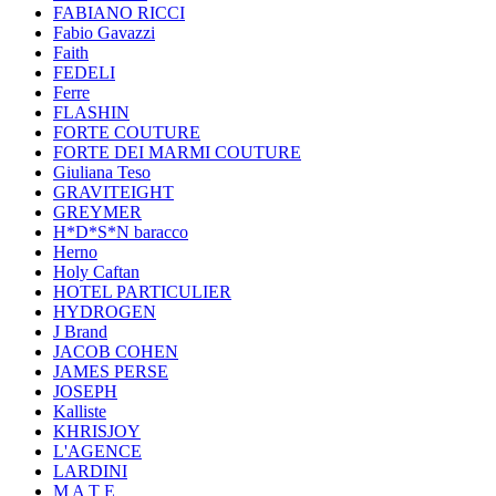
FABIANO RICCI
Fabio Gavazzi
Faith
FEDELI
Ferre
FLASHIN
FORTE COUTURE
FORTE DEI MARMI COUTURE
Giuliana Teso
GRAVITEIGHT
GREYMER
H*D*S*N baracco
Herno
Holy Caftan
HOTEL PARTICULIER
HYDROGEN
J Brand
JACOB COHEN
JAMES PERSE
JOSEPH
Kalliste
KHRISJOY
L'AGENCE
LARDINI
M A T E