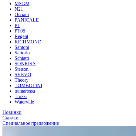
MSGM
N21
Orciani
PANICALE
PT
PT05
Regent
RICHMOND
Santoni
Sartorio
Schiatti
SONRISA
Stetson
SVEVO
Theory
TOMBOLINI
tramarossa
Truzzi
Waterville
Новинки
Скидки
Специальное предложение