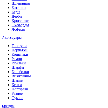
Шлепанцы
Ботинки
Кеды
Дерби
Кроссовки
Оксфорды
Лоферы
Аксессуары
Галстуки
Перчатки
Кошельки
Ремни
Рюкзаки
Шарфы
Бейсболки
Визитницы
Шапки
Кепки
Портфели
Разное
Сумки
Бренды