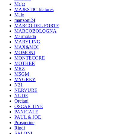
Ma'at
MAJESTIC filatures
Malo
manzoni24
MARCO DEL FORTE
MARCOBOLOGNA
Marmolada
MARYLING
MAX&MOI
MOMONI
MONTECORE
MOTHER
MRZ
MSGM
MYGREY
N21
NERVURE
NUDE
Orciani
OSCAR TIYE
PANICALE
PAUL & JOE
Prosperine
Rindi
SALONI