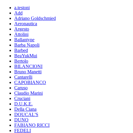
a.testoni
Add
Adriano Goldschmied
Aeronautica
Argesto
Attolini
Ballantyne
Barba Napoli
Barbed
BeaYukMui
Bertolo
BILANCIONI
Bruno Manetti
Cantarelli
CAPOBIANCO
Caruso
Claudio Marini
Cruciani
D.U.K.E.
Della Ciana
DOUCAL'S
DUNO
FABIANO RICCI
FEDELI