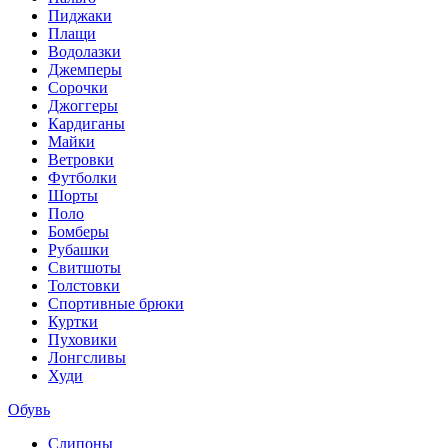
Пиджаки
Плащи
Водолазки
Джемперы
Сорочки
Джоггеры
Кардиганы
Майки
Ветровки
Футболки
Шорты
Поло
Бомберы
Рубашки
Свитшоты
Толстовки
Спортивные брюки
Куртки
Пуховики
Лонгсливы
Худи
Обувь
Слипоны