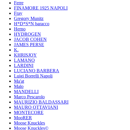
Ferre
FINAMORE 1925 NAPOLI
Fray
Gregory Munitz
H*D*S*N baracco
Herno
HYDROGEN
JACOB COHEN
JAMES PERSE
K.
KHRISJOY
LAMANO
LARDINI
LUCIANO BARBERA
Luigi Borrelli Napoli
Ma'at
Malo
MANDELLI
Marco Pescarolo
MAURIZIO BALDASSARI
MAURO OTTAVIANI
MONTECORE
MooRER
Moose Knuckles
Moose Knuckles©️