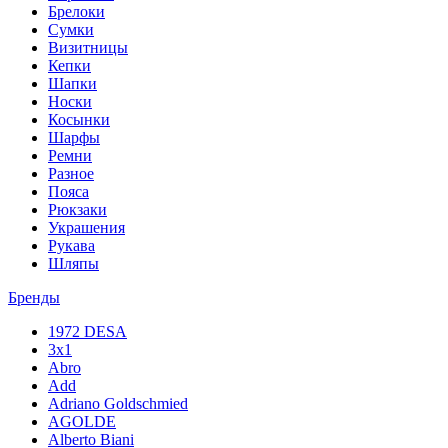
Брелоки
Сумки
Визитницы
Кепки
Шапки
Носки
Косынки
Шарфы
Ремни
Разное
Пояса
Рюкзаки
Украшения
Рукава
Шляпы
Бренды
1972 DESA
3x1
Abro
Add
Adriano Goldschmied
AGOLDE
Alberto Biani