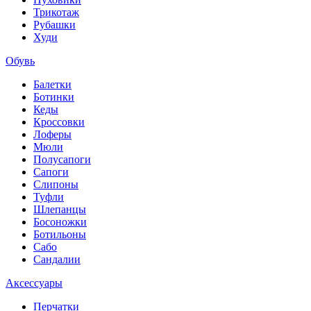
Трикотаж
Рубашки
Худи
Обувь
Балетки
Ботинки
Кеды
Кроссовки
Лоферы
Мюли
Полусапоги
Сапоги
Слипоны
Туфли
Шлепанцы
Босоножки
Ботильоны
Сабо
Сандалии
Аксессуары
Перчатки