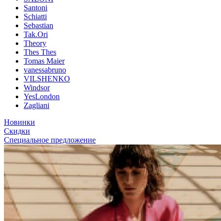
Santoni
Schiatti
Sebastian
Tak.Ori
Theory
Thes Thes
Tomas Maier
vanessabruno
VILSHENKO
Windsor
YesLondon
Zagliani
Новинки
Скидки
Специальное предложение