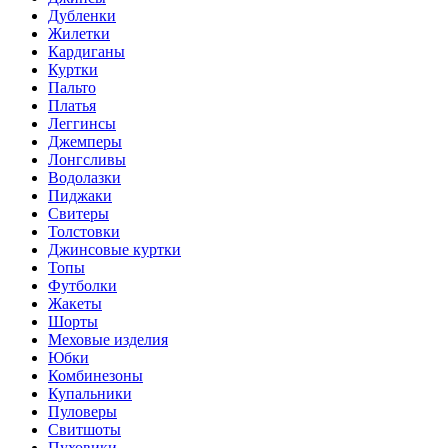
Дубленки
Жилетки
Кардиганы
Куртки
Пальто
Платья
Леггинсы
Джемперы
Лонгсливы
Водолазки
Пиджаки
Свитеры
Толстовки
Джинсовые куртки
Топы
Футболки
Жакеты
Шорты
Меховые изделия
Юбки
Комбинезоны
Купальники
Пуловеры
Свитшоты
Пуховики