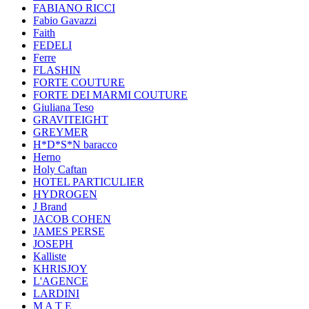
FABIANO RICCI
Fabio Gavazzi
Faith
FEDELI
Ferre
FLASHIN
FORTE COUTURE
FORTE DEI MARMI COUTURE
Giuliana Teso
GRAVITEIGHT
GREYMER
H*D*S*N baracco
Herno
Holy Caftan
HOTEL PARTICULIER
HYDROGEN
J Brand
JACOB COHEN
JAMES PERSE
JOSEPH
Kalliste
KHRISJOY
L'AGENCE
LARDINI
M A T E