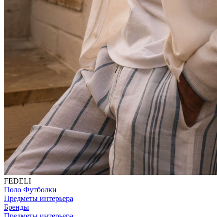
FEDELI
Поло
Футболки
Предметы интерьера
Бренды
Предметы интерьера