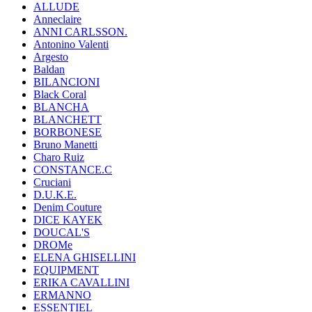
ALLUDE
Anneclaire
ANNI CARLSSON.
Antonino Valenti
Argesto
Baldan
BILANCIONI
Black Coral
BLANCHA
BLANCHETT
BORBONESE
Bruno Manetti
Charo Ruiz
CONSTANCE.C
Cruciani
D.U.K.E.
Denim Couture
DICE KAYEK
DOUCAL'S
DROMe
ELENA GHISELLINI
EQUIPMENT
ERIKA CAVALLINI
ERMANNO
ESSENTIEL