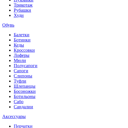
Трикотаж
Рубашки
Худи
Обувь
Балетки
Ботинки
Кеды
Кроссовки
Лоферы
Мюли
Полусапоги
Сапоги
Слипоны
Туфли
Шлепанцы
Босоножки
Ботильоны
Сабо
Сандалии
Аксессуары
Перчатки