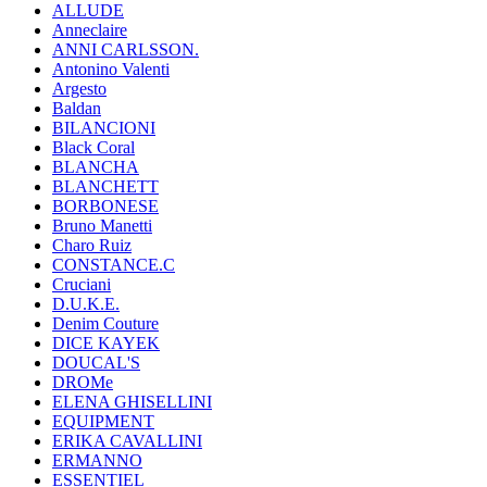
ALLUDE
Anneclaire
ANNI CARLSSON.
Antonino Valenti
Argesto
Baldan
BILANCIONI
Black Coral
BLANCHA
BLANCHETT
BORBONESE
Bruno Manetti
Charo Ruiz
CONSTANCE.C
Cruciani
D.U.K.E.
Denim Couture
DICE KAYEK
DOUCAL'S
DROMe
ELENA GHISELLINI
EQUIPMENT
ERIKA CAVALLINI
ERMANNO
ESSENTIEL