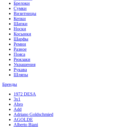
Брелоки
Сумки
Визитницы
Кепки
Шапки
Носки
Косынки
Шарфы
Ремни
Разное
Пояса
Рюкзаки
Украшения
Рукава
Шляпы
Бренды
1972 DESA
3x1
Abro
Add
Adriano Goldschmied
AGOLDE
Alberto Biani