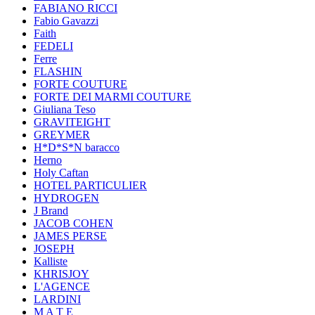
FABIANO RICCI
Fabio Gavazzi
Faith
FEDELI
Ferre
FLASHIN
FORTE COUTURE
FORTE DEI MARMI COUTURE
Giuliana Teso
GRAVITEIGHT
GREYMER
H*D*S*N baracco
Herno
Holy Caftan
HOTEL PARTICULIER
HYDROGEN
J Brand
JACOB COHEN
JAMES PERSE
JOSEPH
Kalliste
KHRISJOY
L'AGENCE
LARDINI
M A T E