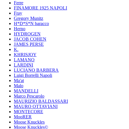
Ferre
FINAMORE 1925 NAPOLI
Fray
Gregory Munitz
H*D*S*N baracco
Herno
HYDROGEN
JACOB COHEN
JAMES PERSE
K.
KHRISJOY
LAMANO
LARDINI
LUCIANO BARBERA
Luigi Borrelli Napoli
Ma'at
Malo
MANDELLI
Marco Pescarolo
MAURIZIO BALDASSARI
MAURO OTTAVIANI
MONTECORE
MooRER
Moose Knuckles
Moose Knuckles©️