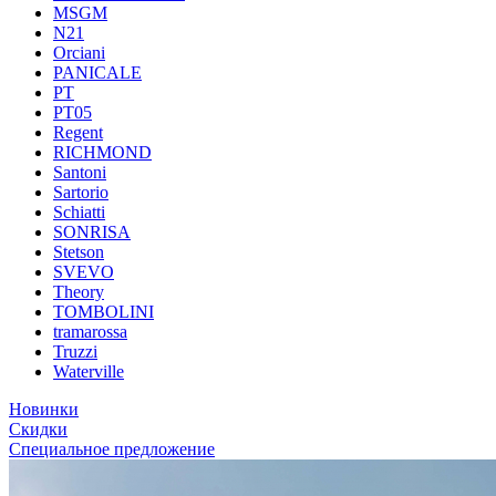
MSGM
N21
Orciani
PANICALE
PT
PT05
Regent
RICHMOND
Santoni
Sartorio
Schiatti
SONRISA
Stetson
SVEVO
Theory
TOMBOLINI
tramarossa
Truzzi
Waterville
Новинки
Скидки
Специальное предложение