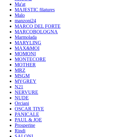
Ma'at
MAJESTIC filatures
Malo
manzoni24
MARCO DEL FORTE
MARCOBOLOGNA
Marmolada
MARYLING
MAX&MOI
MOMONI
MONTECORE
MOTHER
MRZ
MSGM
MYGREY
N21
NERVURE
NUDE
Orciani
OSCAR TIYE
PANICALE
PAUL & JOE
Prosperine
Rindi
SALONI