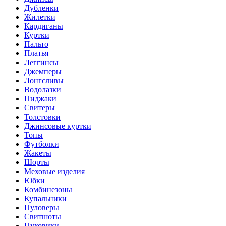
Дубленки
Жилетки
Кардиганы
Куртки
Пальто
Платья
Леггинсы
Джемперы
Лонгсливы
Водолазки
Пиджаки
Свитеры
Толстовки
Джинсовые куртки
Топы
Футболки
Жакеты
Шорты
Меховые изделия
Юбки
Комбинезоны
Купальники
Пуловеры
Свитшоты
Пуховики