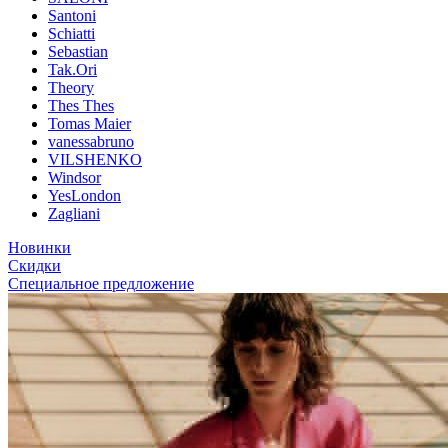
Santoni
Schiatti
Sebastian
Tak.Ori
Theory
Thes Thes
Tomas Maier
vanessabruno
VILSHENKO
Windsor
YesLondon
Zagliani
Новинки
Скидки
Специальное предложение