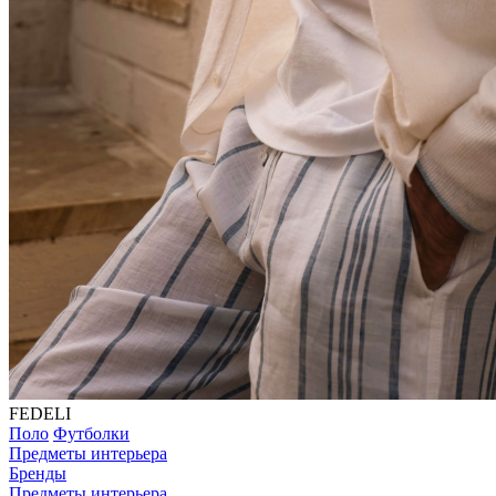
FEDELI
Поло
Футболки
Предметы интерьера
Бренды
Предметы интерьера