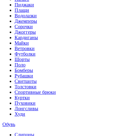
Пиджаки
Плащи
Водолазки
Джемперы
Сорочки
Джоггеры
Кардиганы
Майки
Ветровки
Футболки
Шорты
Поло
Бомберы
Рубашки
Свитшоты
Толстовки
Спортивные брюки
Куртки
Пуховики
Лонгсливы
Худи
Обувь
Слипоны