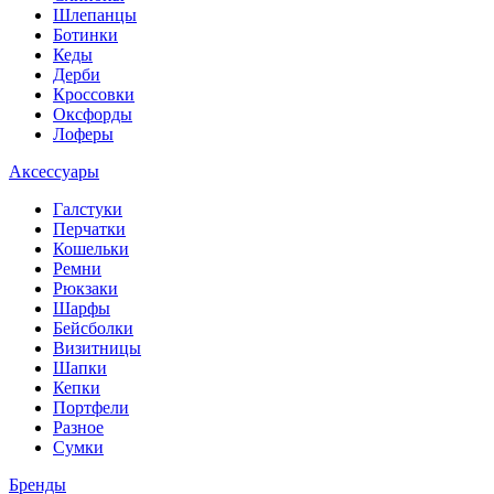
Шлепанцы
Ботинки
Кеды
Дерби
Кроссовки
Оксфорды
Лоферы
Аксессуары
Галстуки
Перчатки
Кошельки
Ремни
Рюкзаки
Шарфы
Бейсболки
Визитницы
Шапки
Кепки
Портфели
Разное
Сумки
Бренды