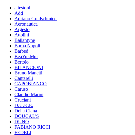
a.testoni
Add
Adriano Goldschmied
Aeronautica
Argesto
Attolini
Ballantyne
Barba Napoli
Barbed
BeaYukMui
Bertolo
BILANCIONI
Bruno Manetti
Cantarelli
CAPOBIANCO
Caruso
Claudio Marini
Cruciani
D.U.K.E.
Della Ciana
DOUCAL'S
DUNO
FABIANO RICCI
FEDELI