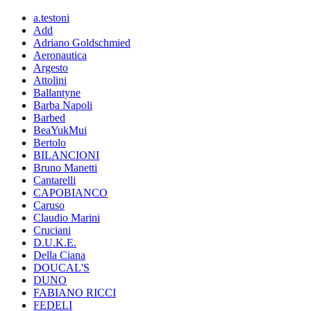
a.testoni
Add
Adriano Goldschmied
Aeronautica
Argesto
Attolini
Ballantyne
Barba Napoli
Barbed
BeaYukMui
Bertolo
BILANCIONI
Bruno Manetti
Cantarelli
CAPOBIANCO
Caruso
Claudio Marini
Cruciani
D.U.K.E.
Della Ciana
DOUCAL'S
DUNO
FABIANO RICCI
FEDELI