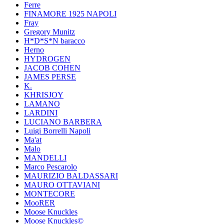
Ferre
FINAMORE 1925 NAPOLI
Fray
Gregory Munitz
H*D*S*N baracco
Herno
HYDROGEN
JACOB COHEN
JAMES PERSE
K.
KHRISJOY
LAMANO
LARDINI
LUCIANO BARBERA
Luigi Borrelli Napoli
Ma'at
Malo
MANDELLI
Marco Pescarolo
MAURIZIO BALDASSARI
MAURO OTTAVIANI
MONTECORE
MooRER
Moose Knuckles
Moose Knuckles©️