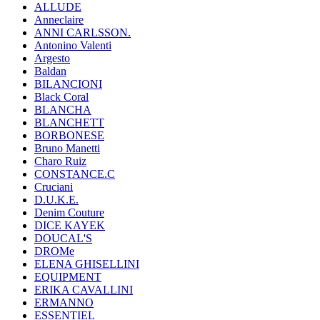
ALLUDE
Anneclaire
ANNI CARLSSON.
Antonino Valenti
Argesto
Baldan
BILANCIONI
Black Coral
BLANCHA
BLANCHETT
BORBONESE
Bruno Manetti
Charo Ruiz
CONSTANCE.C
Cruciani
D.U.K.E.
Denim Couture
DICE KAYEK
DOUCAL'S
DROMe
ELENA GHISELLINI
EQUIPMENT
ERIKA CAVALLINI
ERMANNO
ESSENTIEL