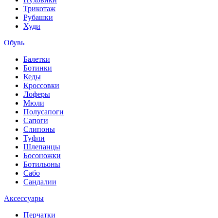
Трикотаж
Рубашки
Худи
Обувь
Балетки
Ботинки
Кеды
Кроссовки
Лоферы
Мюли
Полусапоги
Сапоги
Слипоны
Туфли
Шлепанцы
Босоножки
Ботильоны
Сабо
Сандалии
Аксессуары
Перчатки