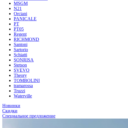
MSGM
N21
Orciani
PANICALE
PT
PT05
Regent
RICHMOND
Santoni
Sartorio
Schiatti
SONRISA
Stetson
SVEVO
Theory
TOMBOLINI
tramarossa
Truzzi
Waterville
Новинки
Скидки
Специальное предложение