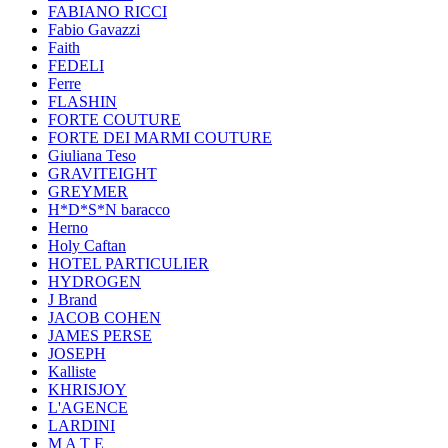
FABIANO RICCI
Fabio Gavazzi
Faith
FEDELI
Ferre
FLASHIN
FORTE COUTURE
FORTE DEI MARMI COUTURE
Giuliana Teso
GRAVITEIGHT
GREYMER
H*D*S*N baracco
Herno
Holy Caftan
HOTEL PARTICULIER
HYDROGEN
J Brand
JACOB COHEN
JAMES PERSE
JOSEPH
Kalliste
KHRISJOY
L'AGENCE
LARDINI
M A T E