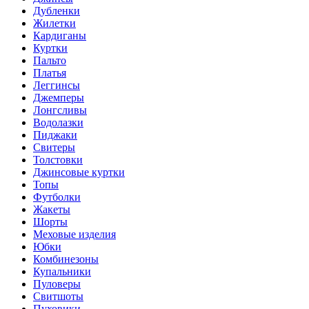
Дубленки
Жилетки
Кардиганы
Куртки
Пальто
Платья
Леггинсы
Джемперы
Лонгсливы
Водолазки
Пиджаки
Свитеры
Толстовки
Джинсовые куртки
Топы
Футболки
Жакеты
Шорты
Меховые изделия
Юбки
Комбинезоны
Купальники
Пуловеры
Свитшоты
Пуховики