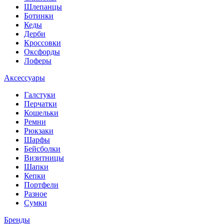
Шлепанцы
Ботинки
Кеды
Дерби
Кроссовки
Оксфорды
Лоферы
Аксессуары
Галстуки
Перчатки
Кошельки
Ремни
Рюкзаки
Шарфы
Бейсболки
Визитницы
Шапки
Кепки
Портфели
Разное
Сумки
Бренды