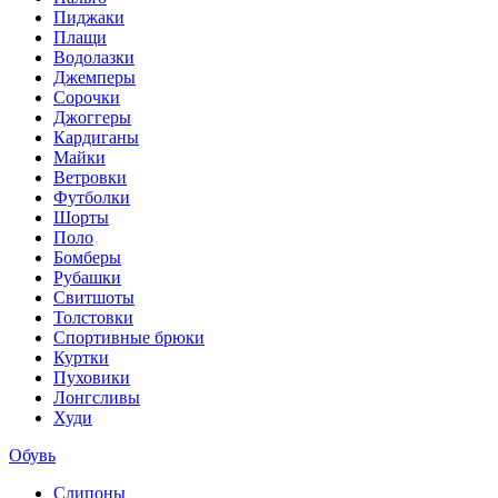
Пиджаки
Плащи
Водолазки
Джемперы
Сорочки
Джоггеры
Кардиганы
Майки
Ветровки
Футболки
Шорты
Поло
Бомберы
Рубашки
Свитшоты
Толстовки
Спортивные брюки
Куртки
Пуховики
Лонгсливы
Худи
Обувь
Слипоны