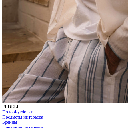
FEDELI
Поло
Футболки
Предметы интерьера
Бренды
Предметы интерьера