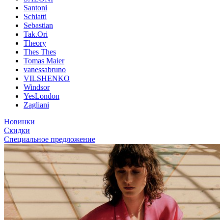
Santoni
Schiatti
Sebastian
Tak.Ori
Theory
Thes Thes
Tomas Maier
vanessabruno
VILSHENKO
Windsor
YesLondon
Zagliani
Новинки
Скидки
Специальное предложение