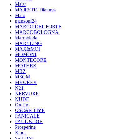
Ma'at
MAJESTIC filatures
Malo
manzoni24
MARCO DEL FORTE
MARCOBOLOGNA
Marmolada
MARYLING
MAX&MOI
MOMONI
MONTECORE
MOTHER
MRZ
MSGM
MYGREY
N21
NERVURE
NUDE
Orciani
OSCAR TIYE
PANICALE
PAUL & JOE
Prosperine
Rindi
SALONI