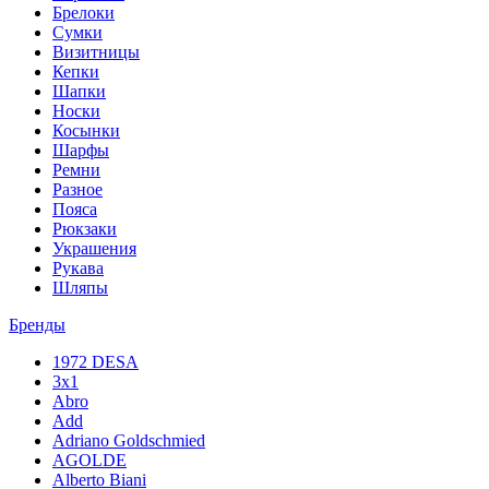
Брелоки
Сумки
Визитницы
Кепки
Шапки
Носки
Косынки
Шарфы
Ремни
Разное
Пояса
Рюкзаки
Украшения
Рукава
Шляпы
Бренды
1972 DESA
3x1
Abro
Add
Adriano Goldschmied
AGOLDE
Alberto Biani