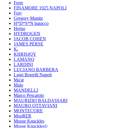
Ferre
FINAMORE 1925 NAPOLI
Fray
Gregory Munitz
H*D*S*N baracco
Herno
HYDROGEN
JACOB COHEN
JAMES PERSE
K.
KHRISJOY
LAMANO
LARDINI
LUCIANO BARBERA
Luigi Borrelli Napoli
Ma'at
Malo
MANDELLI
Marco Pescarolo
MAURIZIO BALDASSARI
MAURO OTTAVIANI
MONTECORE
MooRER
Moose Knuckles
Moose Knuckles©️