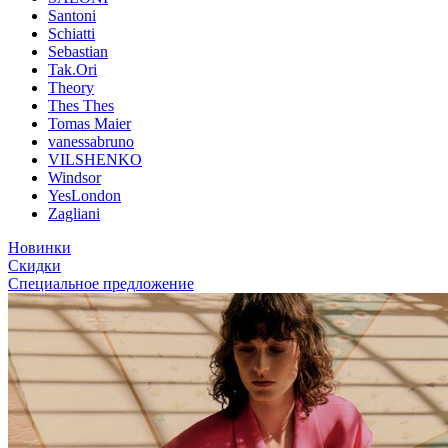
Santoni
Schiatti
Sebastian
Tak.Ori
Theory
Thes Thes
Tomas Maier
vanessabruno
VILSHENKO
Windsor
YesLondon
Zagliani
Новинки
Скидки
Специальное предложение