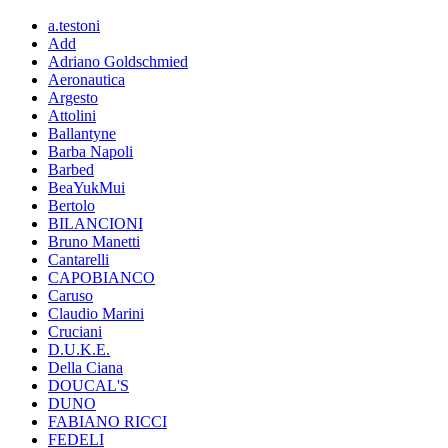
a.testoni
Add
Adriano Goldschmied
Aeronautica
Argesto
Attolini
Ballantyne
Barba Napoli
Barbed
BeaYukMui
Bertolo
BILANCIONI
Bruno Manetti
Cantarelli
CAPOBIANCO
Caruso
Claudio Marini
Cruciani
D.U.K.E.
Della Ciana
DOUCAL'S
DUNO
FABIANO RICCI
FEDELI