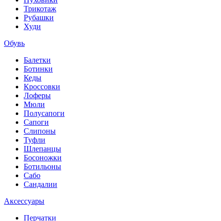
Трикотаж
Рубашки
Худи
Обувь
Балетки
Ботинки
Кеды
Кроссовки
Лоферы
Мюли
Полусапоги
Сапоги
Слипоны
Туфли
Шлепанцы
Босоножки
Ботильоны
Сабо
Сандалии
Аксессуары
Перчатки