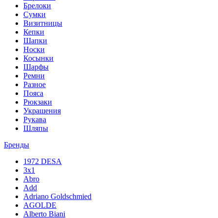
Брелоки
Сумки
Визитницы
Кепки
Шапки
Носки
Косынки
Шарфы
Ремни
Разное
Пояса
Рюкзаки
Украшения
Рукава
Шляпы
Бренды
1972 DESA
3x1
Abro
Add
Adriano Goldschmied
AGOLDE
Alberto Biani