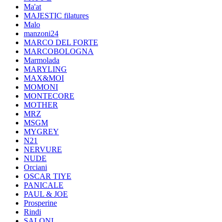
Ma'at
MAJESTIC filatures
Malo
manzoni24
MARCO DEL FORTE
MARCOBOLOGNA
Marmolada
MARYLING
MAX&MOI
MOMONI
MONTECORE
MOTHER
MRZ
MSGM
MYGREY
N21
NERVURE
NUDE
Orciani
OSCAR TIYE
PANICALE
PAUL & JOE
Prosperine
Rindi
SALONI