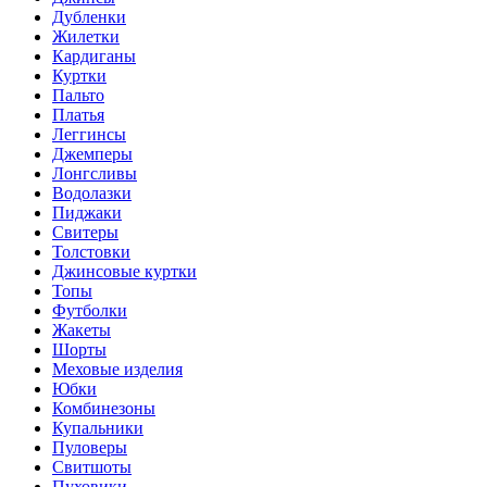
Дубленки
Жилетки
Кардиганы
Куртки
Пальто
Платья
Леггинсы
Джемперы
Лонгсливы
Водолазки
Пиджаки
Свитеры
Толстовки
Джинсовые куртки
Топы
Футболки
Жакеты
Шорты
Меховые изделия
Юбки
Комбинезоны
Купальники
Пуловеры
Свитшоты
Пуховики