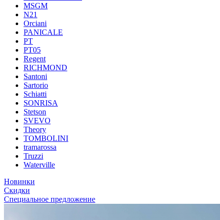
MSGM
N21
Orciani
PANICALE
PT
PT05
Regent
RICHMOND
Santoni
Sartorio
Schiatti
SONRISA
Stetson
SVEVO
Theory
TOMBOLINI
tramarossa
Truzzi
Waterville
Новинки
Скидки
Специальное предложение