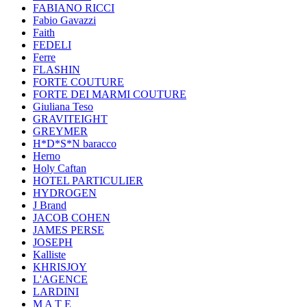
FABIANO RICCI
Fabio Gavazzi
Faith
FEDELI
Ferre
FLASHIN
FORTE COUTURE
FORTE DEI MARMI COUTURE
Giuliana Teso
GRAVITEIGHT
GREYMER
H*D*S*N baracco
Herno
Holy Caftan
HOTEL PARTICULIER
HYDROGEN
J Brand
JACOB COHEN
JAMES PERSE
JOSEPH
Kalliste
KHRISJOY
L'AGENCE
LARDINI
M A T E