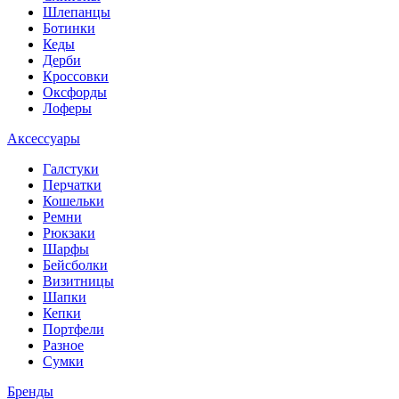
Шлепанцы
Ботинки
Кеды
Дерби
Кроссовки
Оксфорды
Лоферы
Аксессуары
Галстуки
Перчатки
Кошельки
Ремни
Рюкзаки
Шарфы
Бейсболки
Визитницы
Шапки
Кепки
Портфели
Разное
Сумки
Бренды