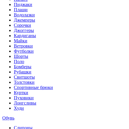
Пиджаки
Плащи
Водолазки
Джемперы
Сорочки
Джоггеры
Кардиганы
Майки
Ветровки
Футболки
Шорты
Поло
Бомберы
Рубашки
Свитшоты
Толстовки
Спортивные брюки
Куртки
Пуховики
Лонгсливы
Худи
Обувь
Слипоны