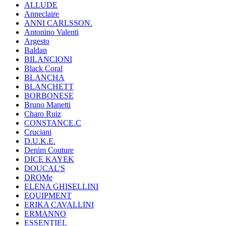
ALLUDE
Anneclaire
ANNI CARLSSON.
Antonino Valenti
Argesto
Baldan
BILANCIONI
Black Coral
BLANCHA
BLANCHETT
BORBONESE
Bruno Manetti
Charo Ruiz
CONSTANCE.C
Cruciani
D.U.K.E.
Denim Couture
DICE KAYEK
DOUCAL'S
DROMe
ELENA GHISELLINI
EQUIPMENT
ERIKA CAVALLINI
ERMANNO
ESSENTIEL