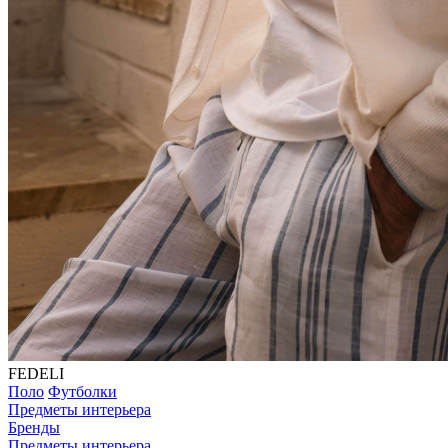
FEDELI
Поло
Футболки
Предметы интерьера
Бренды
Предметы интерьера