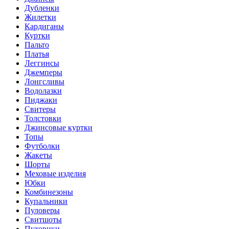
Дубленки
Жилетки
Кардиганы
Куртки
Пальто
Платья
Леггинсы
Джемперы
Лонгсливы
Водолазки
Пиджаки
Свитеры
Толстовки
Джинсовые куртки
Топы
Футболки
Жакеты
Шорты
Меховые изделия
Юбки
Комбинезоны
Купальники
Пуловеры
Свитшоты
Пуховики