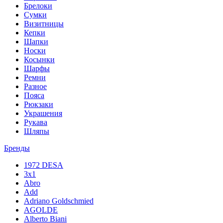
Брелоки
Сумки
Визитницы
Кепки
Шапки
Носки
Косынки
Шарфы
Ремни
Разное
Пояса
Рюкзаки
Украшения
Рукава
Шляпы
Бренды
1972 DESA
3x1
Abro
Add
Adriano Goldschmied
AGOLDE
Alberto Biani