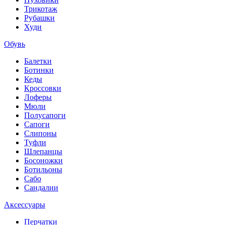
Трикотаж
Рубашки
Худи
Обувь
Балетки
Ботинки
Кеды
Кроссовки
Лоферы
Мюли
Полусапоги
Сапоги
Слипоны
Туфли
Шлепанцы
Босоножки
Ботильоны
Сабо
Сандалии
Аксессуары
Перчатки