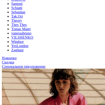
Santoni
Schiatti
Sebastian
Tak.Ori
Theory
Thes Thes
Tomas Maier
vanessabruno
VILSHENKO
Windsor
YesLondon
Zagliani
Новинки
Скидки
Специальное предложение