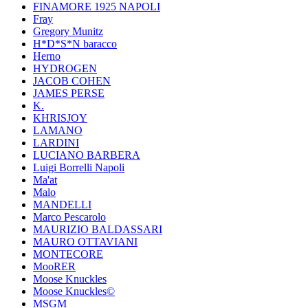
FINAMORE 1925 NAPOLI
Fray
Gregory Munitz
H*D*S*N baracco
Herno
HYDROGEN
JACOB COHEN
JAMES PERSE
K.
KHRISJOY
LAMANO
LARDINI
LUCIANO BARBERA
Luigi Borrelli Napoli
Ma'at
Malo
MANDELLI
Marco Pescarolo
MAURIZIO BALDASSARI
MAURO OTTAVIANI
MONTECORE
MooRER
Moose Knuckles
Moose Knuckles©️
MSGM