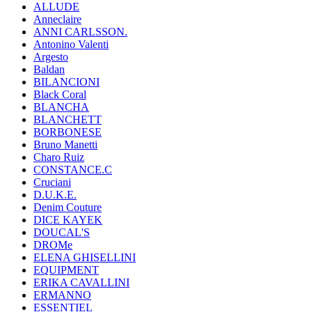
ALLUDE
Anneclaire
ANNI CARLSSON.
Antonino Valenti
Argesto
Baldan
BILANCIONI
Black Coral
BLANCHA
BLANCHETT
BORBONESE
Bruno Manetti
Charo Ruiz
CONSTANCE.C
Cruciani
D.U.K.E.
Denim Couture
DICE KAYEK
DOUCAL'S
DROMe
ELENA GHISELLINI
EQUIPMENT
ERIKA CAVALLINI
ERMANNO
ESSENTIEL