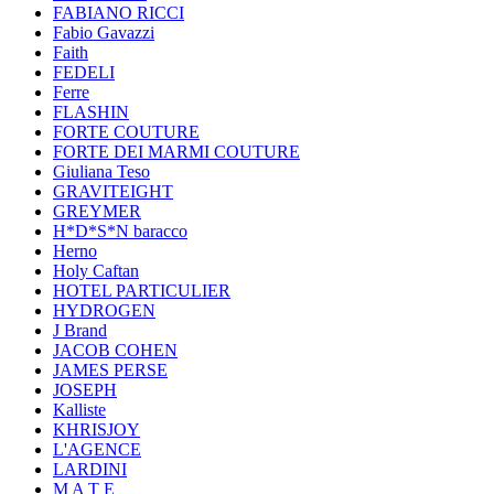
FABIANO RICCI
Fabio Gavazzi
Faith
FEDELI
Ferre
FLASHIN
FORTE COUTURE
FORTE DEI MARMI COUTURE
Giuliana Teso
GRAVITEIGHT
GREYMER
H*D*S*N baracco
Herno
Holy Caftan
HOTEL PARTICULIER
HYDROGEN
J Brand
JACOB COHEN
JAMES PERSE
JOSEPH
Kalliste
KHRISJOY
L'AGENCE
LARDINI
M A T E