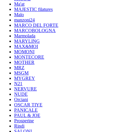
Ma'at
MAJESTIC filatures
Malo
manzoni24
MARCO DEL FORTE
MARCOBOLOGNA
Marmolada
MARYLING
MAX&MOI
MOMONI
MONTECORE
MOTHER
MRZ
MSGM
MYGREY
N21
NERVURE
NUDE
Orciani
OSCAR TIYE
PANICALE
PAUL & JOE
Prosperine
Rindi
SALONI