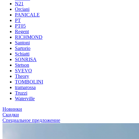
N21
Orciani
PANICALE
PT
PT05
Regent
RICHMOND
Santoni
Sartorio
Schiatti
SONRISA
Stetson
SVEVO
Theory
TOMBOLINI
tramarossa
Truzzi
Waterville
Новинки
Скидки
Специальное предложение