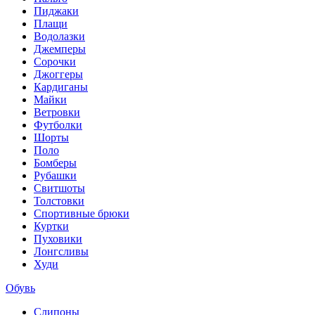
Пиджаки
Плащи
Водолазки
Джемперы
Сорочки
Джоггеры
Кардиганы
Майки
Ветровки
Футболки
Шорты
Поло
Бомберы
Рубашки
Свитшоты
Толстовки
Спортивные брюки
Куртки
Пуховики
Лонгсливы
Худи
Обувь
Слипоны