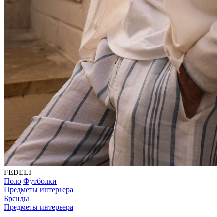
FEDELI
Поло
Футболки
Предметы интерьера
Бренды
Предметы интерьера