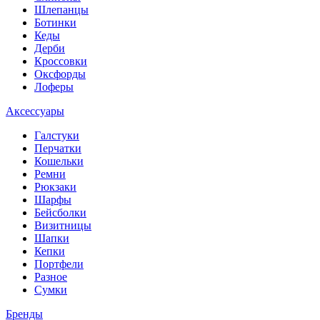
Шлепанцы
Ботинки
Кеды
Дерби
Кроссовки
Оксфорды
Лоферы
Аксессуары
Галстуки
Перчатки
Кошельки
Ремни
Рюкзаки
Шарфы
Бейсболки
Визитницы
Шапки
Кепки
Портфели
Разное
Сумки
Бренды