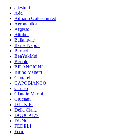
a.testoni
Add
Adriano Goldschmied
Aeronautica
Argesto
Attolini
Ballantyne
Barba Napoli
Barbed
BeaYukMui
Bertolo
BILANCIONI
Bruno Manetti
Cantarelli
CAPOBIANCO
Caruso
Claudio Marini
Cruciani
D.U.K.E.
Della Ciana
DOUCAL'S
DUNO
FEDELI
Ferre