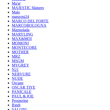
Ma'at
MAJESTIC filatures
Malo
manzoni24
MARCO DEL FORTE
MARCOBOLOGNA
Marmolada
MARYLING
MAX&MOI
MOMONI
MONTECORE
MOTHER
MRZ
MSGM
MYGREY
N21
NERVURE
NUDE
Orciani
OSCAR TIYE
PANICALE
PAUL & JOE
Prosperine
Rindi
SALONI