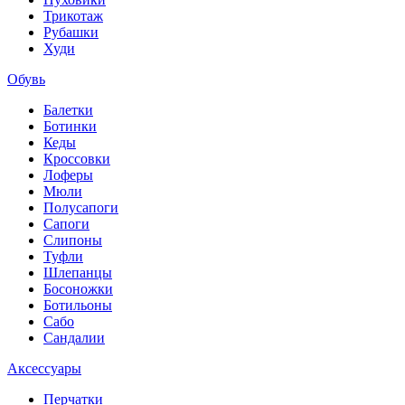
Трикотаж
Рубашки
Худи
Обувь
Балетки
Ботинки
Кеды
Кроссовки
Лоферы
Мюли
Полусапоги
Сапоги
Слипоны
Туфли
Шлепанцы
Босоножки
Ботильоны
Сабо
Сандалии
Аксессуары
Перчатки