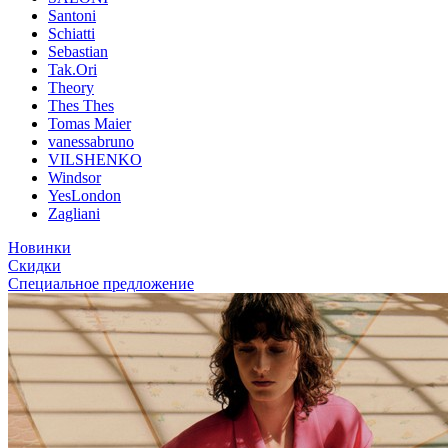
Santoni
Schiatti
Sebastian
Tak.Ori
Theory
Thes Thes
Tomas Maier
vanessabruno
VILSHENKO
Windsor
YesLondon
Zagliani
Новинки
Скидки
Специальное предложение