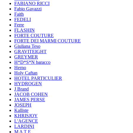
FABIANO RICCI
Fabio Gavazzi
Faith
FEDELI
Ferre
FLASHIN
FORTE COUTURE
FORTE DEI MARMI COUTURE
Giuliana Teso
GRAVITEIGHT
GREYMER
H*D*S*N baracco
Herno
Holy Caftan
HOTEL PARTICULIER
HYDROGEN
J Brand
JACOB COHEN
JAMES PERSE
JOSEPH
Kalliste
KHRISJOY
L'AGENCE
LARDINI
M A T E