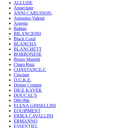
ALLUDE
Anneclaire
ANNI CARLSSON.
Antonino Valenti
Argesto
Baldan
BILANCIONI
Black Coral
BLANCHA
BLANCHETT
BORBONESE
Bruno Manetti
Charo Ruiz
CONSTANCE.C
Cruciani
D.U.K.E.
Denim Couture
DICE KAYEK
DOUCAL'S
DROMe
ELENA GHISELLINI
EQUIPMENT
ERIKA CAVALLINI
ERMANNO
ESSENTIEL