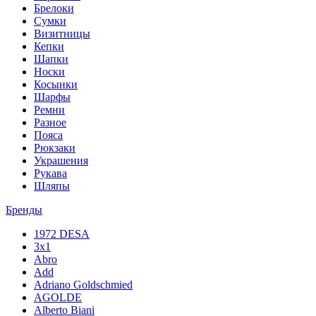
Брелоки
Сумки
Визитницы
Кепки
Шапки
Носки
Косынки
Шарфы
Ремни
Разное
Пояса
Рюкзаки
Украшения
Рукава
Шляпы
Бренды
1972 DESA
3x1
Abro
Add
Adriano Goldschmied
AGOLDE
Alberto Biani