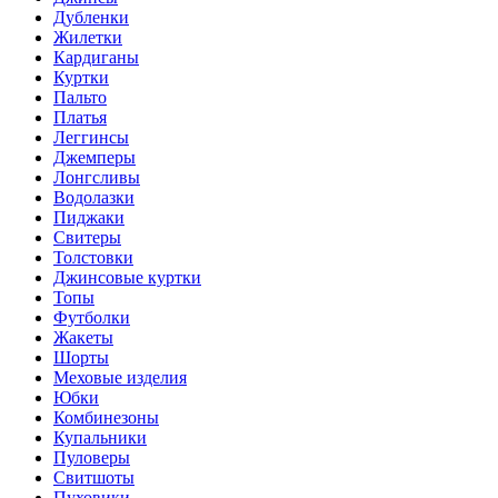
Дубленки
Жилетки
Кардиганы
Куртки
Пальто
Платья
Леггинсы
Джемперы
Лонгсливы
Водолазки
Пиджаки
Свитеры
Толстовки
Джинсовые куртки
Топы
Футболки
Жакеты
Шорты
Меховые изделия
Юбки
Комбинезоны
Купальники
Пуловеры
Свитшоты
Пуховики