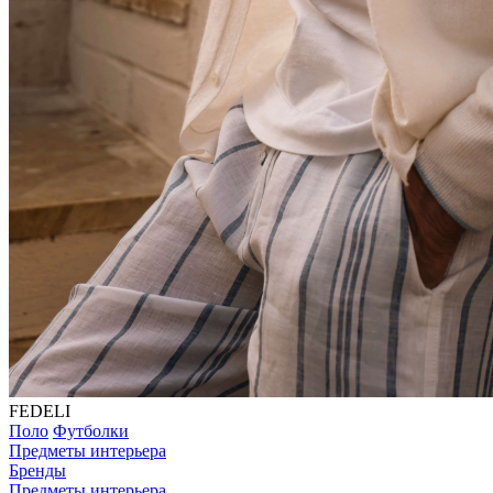
FEDELI
Поло
Футболки
Предметы интерьера
Бренды
Предметы интерьера