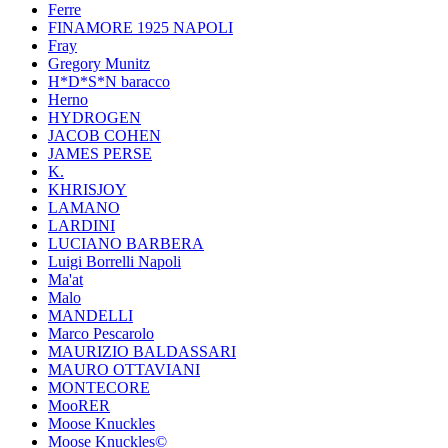
Ferre
FINAMORE 1925 NAPOLI
Fray
Gregory Munitz
H*D*S*N baracco
Herno
HYDROGEN
JACOB COHEN
JAMES PERSE
K.
KHRISJOY
LAMANO
LARDINI
LUCIANO BARBERA
Luigi Borrelli Napoli
Ma'at
Malo
MANDELLI
Marco Pescarolo
MAURIZIO BALDASSARI
MAURO OTTAVIANI
MONTECORE
MooRER
Moose Knuckles
Moose Knuckles©️