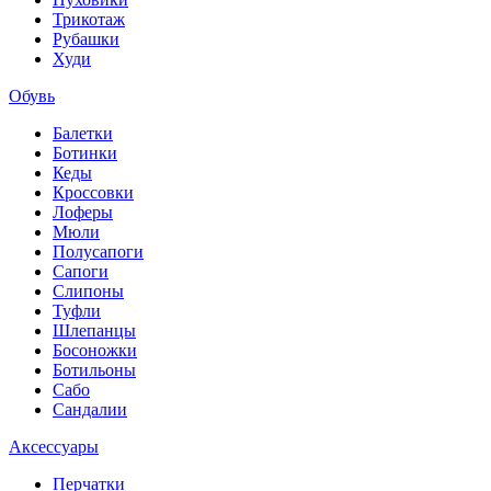
Трикотаж
Рубашки
Худи
Обувь
Балетки
Ботинки
Кеды
Кроссовки
Лоферы
Мюли
Полусапоги
Сапоги
Слипоны
Туфли
Шлепанцы
Босоножки
Ботильоны
Сабо
Сандалии
Аксессуары
Перчатки