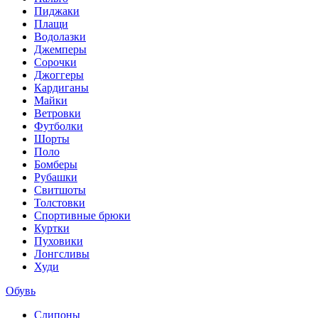
Пиджаки
Плащи
Водолазки
Джемперы
Сорочки
Джоггеры
Кардиганы
Майки
Ветровки
Футболки
Шорты
Поло
Бомберы
Рубашки
Свитшоты
Толстовки
Спортивные брюки
Куртки
Пуховики
Лонгсливы
Худи
Обувь
Слипоны