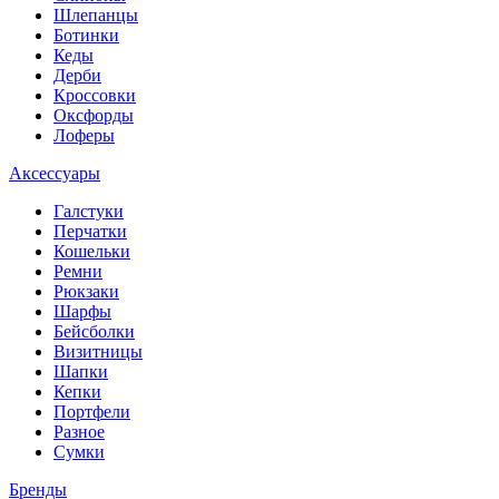
Шлепанцы
Ботинки
Кеды
Дерби
Кроссовки
Оксфорды
Лоферы
Аксессуары
Галстуки
Перчатки
Кошельки
Ремни
Рюкзаки
Шарфы
Бейсболки
Визитницы
Шапки
Кепки
Портфели
Разное
Сумки
Бренды