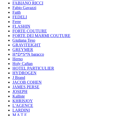
FABIANO RICCI
Fabio Gavazzi
Faith
FEDELI
Ferre
FLASHIN
FORTE COUTURE
FORTE DEI MARMI COUTURE
Giuliana Teso
GRAVITEIGHT
GREYMER
H*D*S*N baracco
Herno
Holy Caftan
HOTEL PARTICULIER
HYDROGEN
J Brand
JACOB COHEN
JAMES PERSE
JOSEPH
Kalliste
KHRISJOY
L'AGENCE
LARDINI
M A T E