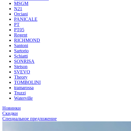
MSGM
N21
Orciani
PANICALE
PT
PT05
Regent
RICHMOND
Santoni
Sartorio
Schiatti
SONRISA
Stetson
SVEVO
Theory
TOMBOLINI
tramarossa
Truzzi
Waterville
Новинки
Скидки
Специальное предложение