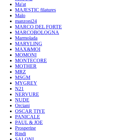
Ma'at
MAJESTIC filatures
Malo
manzoni24
MARCO DEL FORTE
MARCOBOLOGNA
Marmolada
MARYLING
MAX&MOI
MOMONI
MONTECORE
MOTHER
MRZ
MSGM
MYGREY
N21
NERVURE
NUDE
Orciani
OSCAR TIYE
PANICALE
PAUL & JOE
Prosperine
Rindi
SALONI