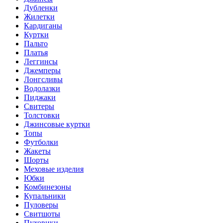
Дубленки
Жилетки
Кардиганы
Куртки
Пальто
Платья
Леггинсы
Джемперы
Лонгсливы
Водолазки
Пиджаки
Свитеры
Толстовки
Джинсовые куртки
Топы
Футболки
Жакеты
Шорты
Меховые изделия
Юбки
Комбинезоны
Купальники
Пуловеры
Свитшоты
Пуховики