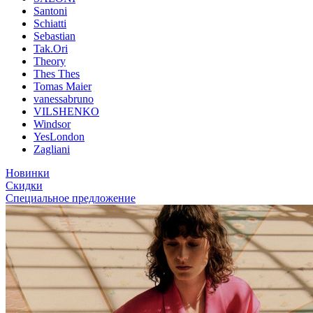
Santoni
Schiatti
Sebastian
Tak.Ori
Theory
Thes Thes
Tomas Maier
vanessabruno
VILSHENKO
Windsor
YesLondon
Zagliani
Новинки
Скидки
Специальное предложение