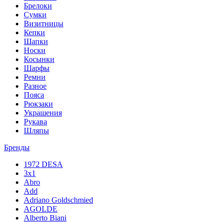
Брелоки
Сумки
Визитницы
Кепки
Шапки
Носки
Косынки
Шарфы
Ремни
Разное
Пояса
Рюкзаки
Украшения
Рукава
Шляпы
Бренды
1972 DESA
3x1
Abro
Add
Adriano Goldschmied
AGOLDE
Alberto Biani