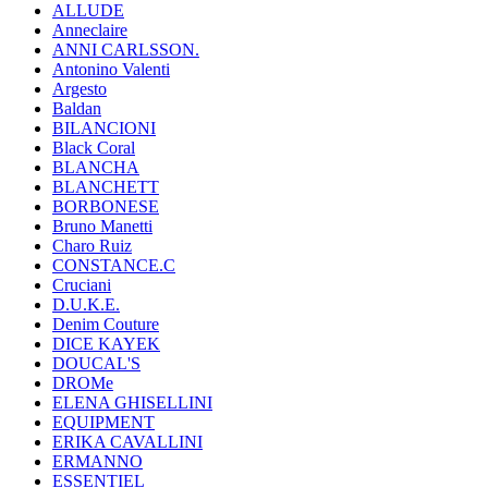
ALLUDE
Anneclaire
ANNI CARLSSON.
Antonino Valenti
Argesto
Baldan
BILANCIONI
Black Coral
BLANCHA
BLANCHETT
BORBONESE
Bruno Manetti
Charo Ruiz
CONSTANCE.C
Cruciani
D.U.K.E.
Denim Couture
DICE KAYEK
DOUCAL'S
DROMe
ELENA GHISELLINI
EQUIPMENT
ERIKA CAVALLINI
ERMANNO
ESSENTIEL