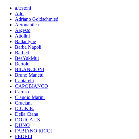
a.testoni
Add
Adriano Goldschmied
Aeronautica
Argesto
Attolini
Ballantyne
Barba Napoli
Barbed
BeaYukMui
Bertolo
BILANCIONI
Bruno Manetti
Cantarelli
CAPOBIANCO
Caruso
Claudio Marini
Cruciani
D.U.K.E.
Della Ciana
DOUCAL'S
DUNO
FABIANO RICCI
FEDELI