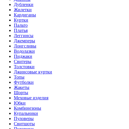
Дубленки
Жилетки
Кардиганы
Куртки
Пальто
Платья
Леггинсы
Джемперы
Лонгсливы
Водолазки
Пиджаки
Свитеры
Толстовки
Джинсовые куртки
Топы
Футболки
Жакеты
Шорты
Меховые изделия
Юбки
Комбинезоны
Купальники
Пуловеры
Свитшоты
Пуховики