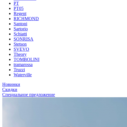
PT
PT05
Regent
RICHMOND
Santoni
Sartorio
Schiatti
SONRISA
Stetson
SVEVO
Theory
TOMBOLINI
tramarossa
Truzzi
Waterville
Новинки
Скидки
Специальное предложение