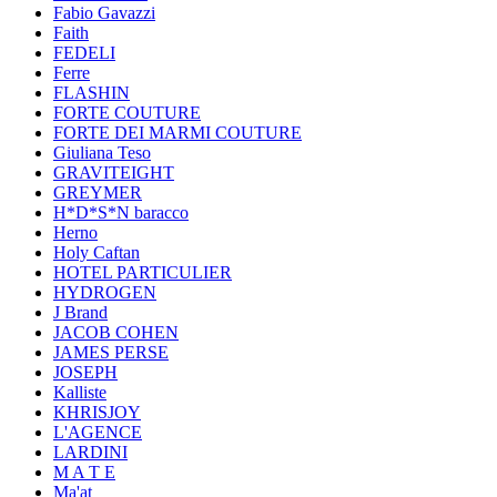
Fabio Gavazzi
Faith
FEDELI
Ferre
FLASHIN
FORTE COUTURE
FORTE DEI MARMI COUTURE
Giuliana Teso
GRAVITEIGHT
GREYMER
H*D*S*N baracco
Herno
Holy Caftan
HOTEL PARTICULIER
HYDROGEN
J Brand
JACOB COHEN
JAMES PERSE
JOSEPH
Kalliste
KHRISJOY
L'AGENCE
LARDINI
M A T E
Ma'at