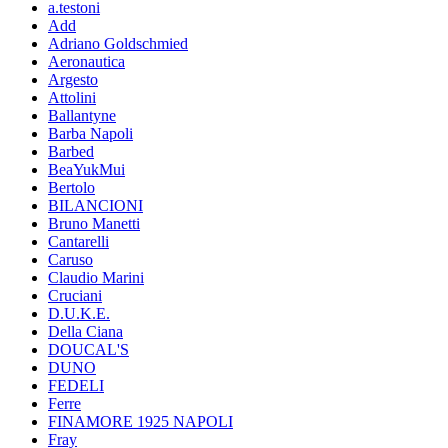
a.testoni
Add
Adriano Goldschmied
Aeronautica
Argesto
Attolini
Ballantyne
Barba Napoli
Barbed
BeaYukMui
Bertolo
BILANCIONI
Bruno Manetti
Cantarelli
Caruso
Claudio Marini
Cruciani
D.U.K.E.
Della Ciana
DOUCAL'S
DUNO
FEDELI
Ferre
FINAMORE 1925 NAPOLI
Fray