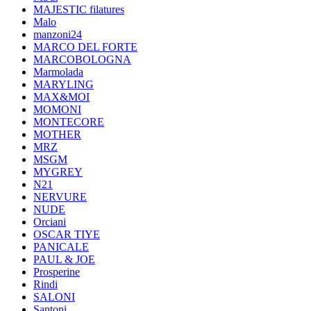
MAJESTIC filatures
Malo
manzoni24
MARCO DEL FORTE
MARCOBOLOGNA
Marmolada
MARYLING
MAX&MOI
MOMONI
MONTECORE
MOTHER
MRZ
MSGM
MYGREY
N21
NERVURE
NUDE
Orciani
OSCAR TIYE
PANICALE
PAUL & JOE
Prosperine
Rindi
SALONI
Santoni