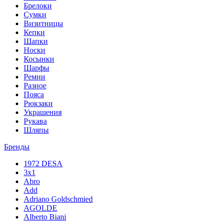
Брелоки
Сумки
Визитницы
Кепки
Шапки
Носки
Косынки
Шарфы
Ремни
Разное
Пояса
Рюкзаки
Украшения
Рукава
Шляпы
Бренды
1972 DESA
3x1
Abro
Add
Adriano Goldschmied
AGOLDE
Alberto Biani