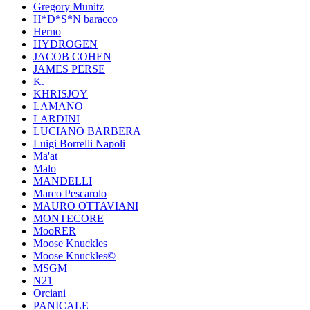
Gregory Munitz
H*D*S*N baracco
Herno
HYDROGEN
JACOB COHEN
JAMES PERSE
K.
KHRISJOY
LAMANO
LARDINI
LUCIANO BARBERA
Luigi Borrelli Napoli
Ma'at
Malo
MANDELLI
Marco Pescarolo
MAURO OTTAVIANI
MONTECORE
MooRER
Moose Knuckles
Moose Knuckles©️
MSGM
N21
Orciani
PANICALE