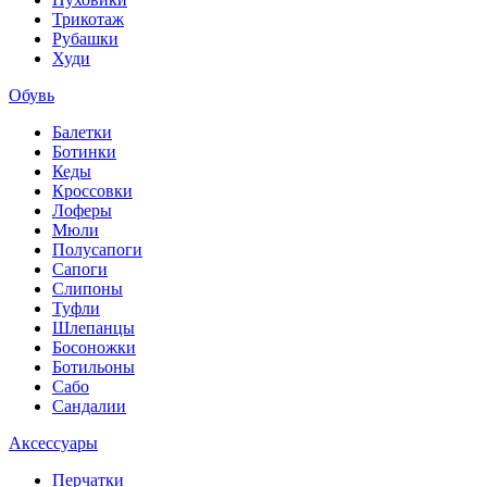
Трикотаж
Рубашки
Худи
Обувь
Балетки
Ботинки
Кеды
Кроссовки
Лоферы
Мюли
Полусапоги
Сапоги
Слипоны
Туфли
Шлепанцы
Босоножки
Ботильоны
Сабо
Сандалии
Аксессуары
Перчатки