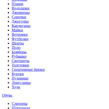
Плащи
Водолазки
Джемперы
Сорочки
Джоггеры
Кардиганы
Майки
Ветровки
Футболки
Шорты
Поло
Бомберы
Рубашки
Свитшоты
Толстовки
Спортивные брюки
Куртки
Пуховики
Лонгсливы
Худи
Обувь
Слипоны
Шлепанцы