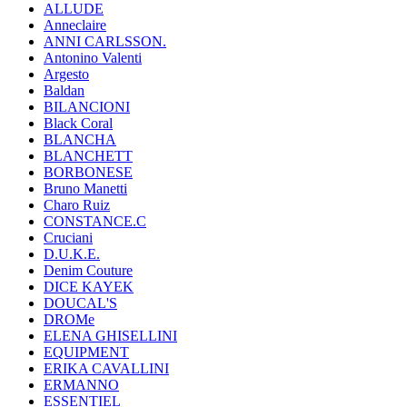
ALLUDE
Anneclaire
ANNI CARLSSON.
Antonino Valenti
Argesto
Baldan
BILANCIONI
Black Coral
BLANCHA
BLANCHETT
BORBONESE
Bruno Manetti
Charo Ruiz
CONSTANCE.C
Cruciani
D.U.K.E.
Denim Couture
DICE KAYEK
DOUCAL'S
DROMe
ELENA GHISELLINI
EQUIPMENT
ERIKA CAVALLINI
ERMANNO
ESSENTIEL