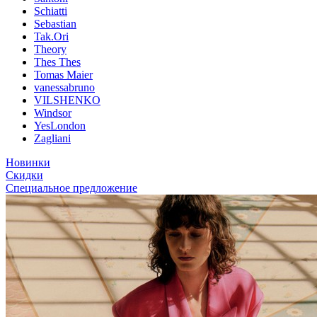
Schiatti
Sebastian
Tak.Ori
Theory
Thes Thes
Tomas Maier
vanessabruno
VILSHENKO
Windsor
YesLondon
Zagliani
Новинки
Скидки
Специальное предложение