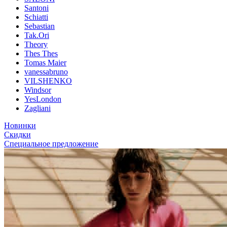
Santoni
Schiatti
Sebastian
Tak.Ori
Theory
Thes Thes
Tomas Maier
vanessabruno
VILSHENKO
Windsor
YesLondon
Zagliani
Новинки
Скидки
Специальное предложение