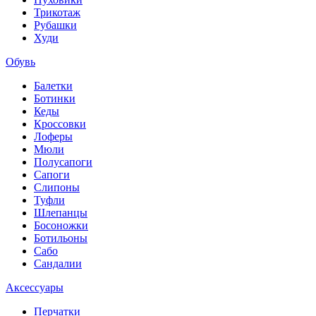
Трикотаж
Рубашки
Худи
Обувь
Балетки
Ботинки
Кеды
Кроссовки
Лоферы
Мюли
Полусапоги
Сапоги
Слипоны
Туфли
Шлепанцы
Босоножки
Ботильоны
Сабо
Сандалии
Аксессуары
Перчатки