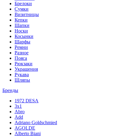
Брелоки
Сумки
Визитницы
Кепки
Шапки
Носки
Косынки
Шарфы
Ремни
Разное
Пояса
Рюкзаки
Украшения
Рукава
Шляпы
Бренды
1972 DESA
3x1
Abro
Add
Adriano Goldschmied
AGOLDE
Alberto Biani