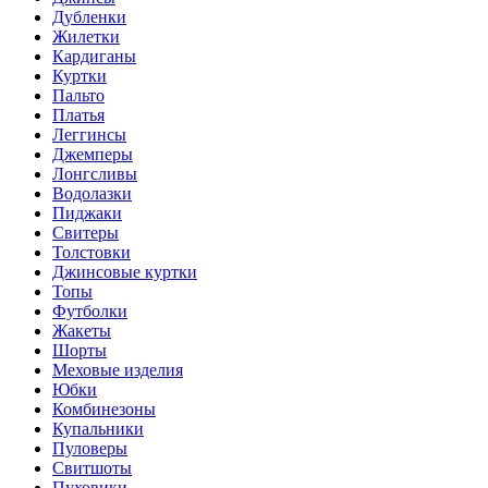
Дубленки
Жилетки
Кардиганы
Куртки
Пальто
Платья
Леггинсы
Джемперы
Лонгсливы
Водолазки
Пиджаки
Свитеры
Толстовки
Джинсовые куртки
Топы
Футболки
Жакеты
Шорты
Меховые изделия
Юбки
Комбинезоны
Купальники
Пуловеры
Свитшоты
Пуховики