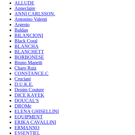
ALLUDE
Anneclaire
ANNI CARLSSON.
Antonino Valenti
Argesto
Baldan
BILANCIONI
Black Coral
BLANCHA
BLANCHETT
BORBONESE
Bruno Manetti
Charo Ruiz
CONSTANCE.C
Cruciani
D.U.K.E.
Denim Couture
DICE KAYEK
DOUCAL'S
DROMe
ELENA GHISELLINI
EQUIPMENT
ERIKA CAVALLINI
ERMANNO
ESSENTIEL