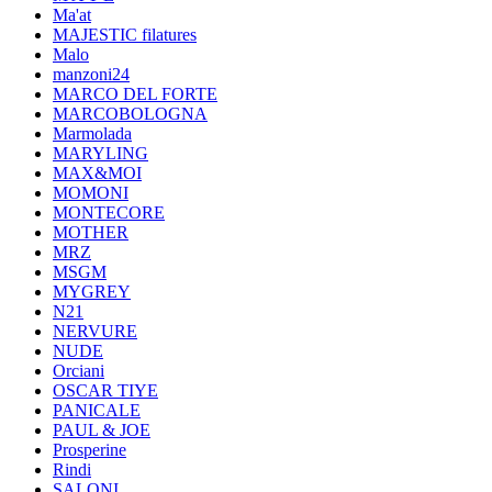
Ma'at
MAJESTIC filatures
Malo
manzoni24
MARCO DEL FORTE
MARCOBOLOGNA
Marmolada
MARYLING
MAX&MOI
MOMONI
MONTECORE
MOTHER
MRZ
MSGM
MYGREY
N21
NERVURE
NUDE
Orciani
OSCAR TIYE
PANICALE
PAUL & JOE
Prosperine
Rindi
SALONI