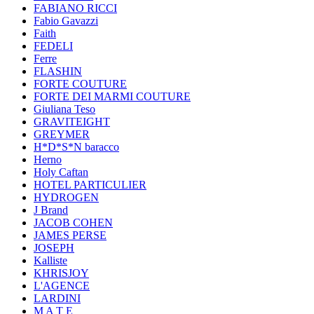
FABIANO RICCI
Fabio Gavazzi
Faith
FEDELI
Ferre
FLASHIN
FORTE COUTURE
FORTE DEI MARMI COUTURE
Giuliana Teso
GRAVITEIGHT
GREYMER
H*D*S*N baracco
Herno
Holy Caftan
HOTEL PARTICULIER
HYDROGEN
J Brand
JACOB COHEN
JAMES PERSE
JOSEPH
Kalliste
KHRISJOY
L'AGENCE
LARDINI
M A T E