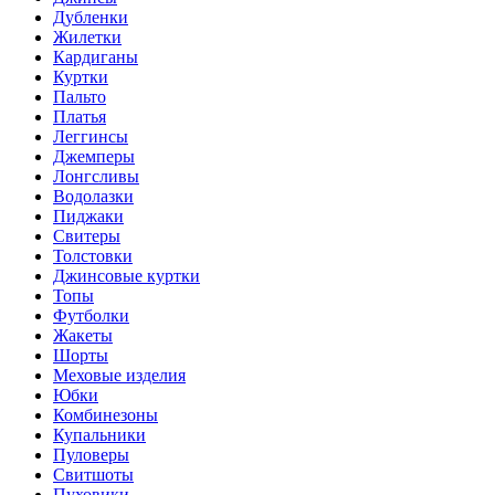
Дубленки
Жилетки
Кардиганы
Куртки
Пальто
Платья
Леггинсы
Джемперы
Лонгсливы
Водолазки
Пиджаки
Свитеры
Толстовки
Джинсовые куртки
Топы
Футболки
Жакеты
Шорты
Меховые изделия
Юбки
Комбинезоны
Купальники
Пуловеры
Свитшоты
Пуховики