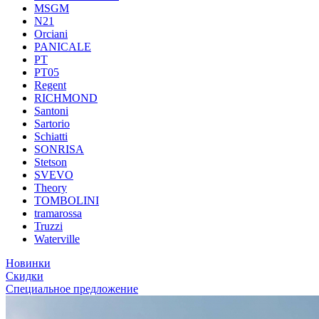
MSGM
N21
Orciani
PANICALE
PT
PT05
Regent
RICHMOND
Santoni
Sartorio
Schiatti
SONRISA
Stetson
SVEVO
Theory
TOMBOLINI
tramarossa
Truzzi
Waterville
Новинки
Скидки
Специальное предложение