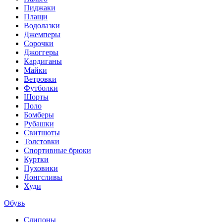
Пиджаки
Плащи
Водолазки
Джемперы
Сорочки
Джоггеры
Кардиганы
Майки
Ветровки
Футболки
Шорты
Поло
Бомберы
Рубашки
Свитшоты
Толстовки
Спортивные брюки
Куртки
Пуховики
Лонгсливы
Худи
Обувь
Слипоны