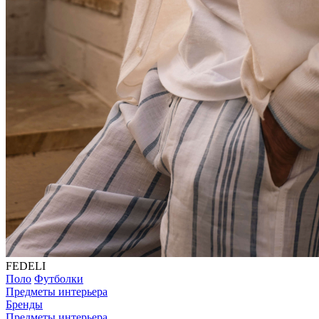
FEDELI
Поло
Футболки
Предметы интерьера
Бренды
Предметы интерьера