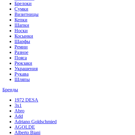
Брелоки
Сумки
Визитницы
Кепки
Шапки
Носки
Косынки
Шарфы
Ремни
Разное
Пояса
Рюкзаки
Украшения
Рукава
Шляпы
Бренды
1972 DESA
3x1
Abro
Add
Adriano Goldschmied
AGOLDE
Alberto Biani