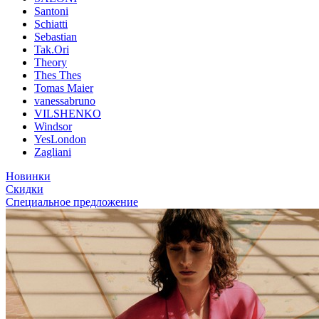
Santoni
Schiatti
Sebastian
Tak.Ori
Theory
Thes Thes
Tomas Maier
vanessabruno
VILSHENKO
Windsor
YesLondon
Zagliani
Новинки
Скидки
Специальное предложение