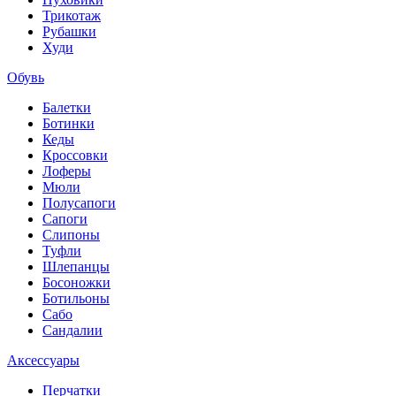
Трикотаж
Рубашки
Худи
Обувь
Балетки
Ботинки
Кеды
Кроссовки
Лоферы
Мюли
Полусапоги
Сапоги
Слипоны
Туфли
Шлепанцы
Босоножки
Ботильоны
Сабо
Сандалии
Аксессуары
Перчатки