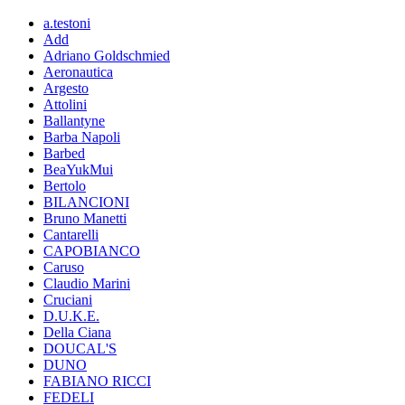
a.testoni
Add
Adriano Goldschmied
Aeronautica
Argesto
Attolini
Ballantyne
Barba Napoli
Barbed
BeaYukMui
Bertolo
BILANCIONI
Bruno Manetti
Cantarelli
CAPOBIANCO
Caruso
Claudio Marini
Cruciani
D.U.K.E.
Della Ciana
DOUCAL'S
DUNO
FABIANO RICCI
FEDELI