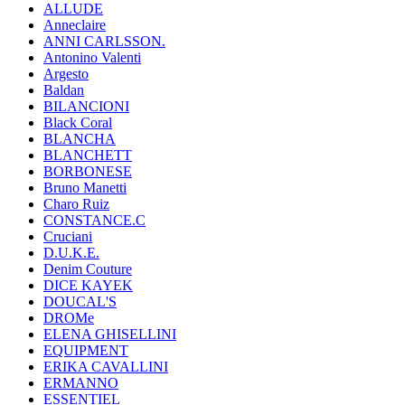
ALLUDE
Anneclaire
ANNI CARLSSON.
Antonino Valenti
Argesto
Baldan
BILANCIONI
Black Coral
BLANCHA
BLANCHETT
BORBONESE
Bruno Manetti
Charo Ruiz
CONSTANCE.C
Cruciani
D.U.K.E.
Denim Couture
DICE KAYEK
DOUCAL'S
DROMe
ELENA GHISELLINI
EQUIPMENT
ERIKA CAVALLINI
ERMANNO
ESSENTIEL