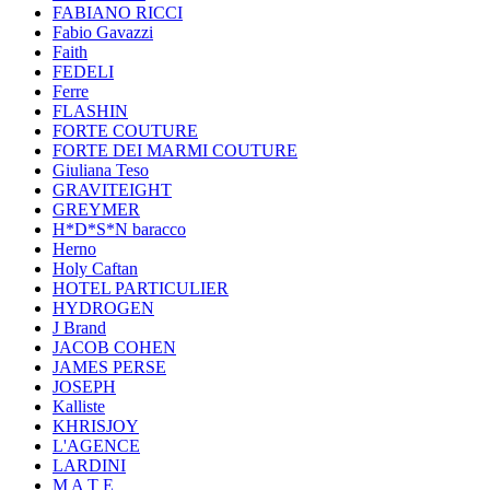
FABIANO RICCI
Fabio Gavazzi
Faith
FEDELI
Ferre
FLASHIN
FORTE COUTURE
FORTE DEI MARMI COUTURE
Giuliana Teso
GRAVITEIGHT
GREYMER
H*D*S*N baracco
Herno
Holy Caftan
HOTEL PARTICULIER
HYDROGEN
J Brand
JACOB COHEN
JAMES PERSE
JOSEPH
Kalliste
KHRISJOY
L'AGENCE
LARDINI
M A T E