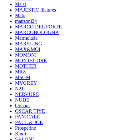
Ma'at
MAJESTIC filatures
Malo
manzoni24
MARCO DEL FORTE
MARCOBOLOGNA
Marmolada
MARYLING
MAX&MOI
MOMONI
MONTECORE
MOTHER
MRZ
MSGM
MYGREY
N21
NERVURE
NUDE
Orciani
OSCAR TIYE
PANICALE
PAUL & JOE
Prosperine
Rindi
SALONI