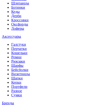
Шлепанцы
Ботинки
Кеды
Дерби
Кроссовки
Оксфорды
Лоферы
Аксессуары
Галстуки
Перчатки
Кошельки
Ремни
Рюкзаки
Шарфы
Бейсболки
Визитницы
Шапки
Кепки
Портфели
Разное
Сумки
Бренды