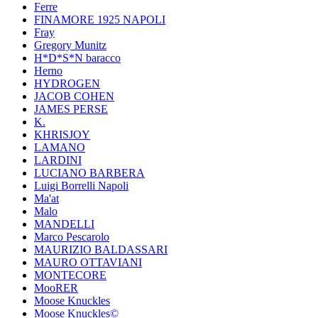
Ferre
FINAMORE 1925 NAPOLI
Fray
Gregory Munitz
H*D*S*N baracco
Herno
HYDROGEN
JACOB COHEN
JAMES PERSE
K.
KHRISJOY
LAMANO
LARDINI
LUCIANO BARBERA
Luigi Borrelli Napoli
Ma'at
Malo
MANDELLI
Marco Pescarolo
MAURIZIO BALDASSARI
MAURO OTTAVIANI
MONTECORE
MooRER
Moose Knuckles
Moose Knuckles©️