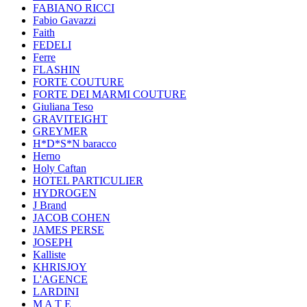
FABIANO RICCI
Fabio Gavazzi
Faith
FEDELI
Ferre
FLASHIN
FORTE COUTURE
FORTE DEI MARMI COUTURE
Giuliana Teso
GRAVITEIGHT
GREYMER
H*D*S*N baracco
Herno
Holy Caftan
HOTEL PARTICULIER
HYDROGEN
J Brand
JACOB COHEN
JAMES PERSE
JOSEPH
Kalliste
KHRISJOY
L'AGENCE
LARDINI
M A T E