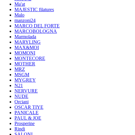
Ma'at
MAJESTIC filatures
Malo
manzoni24
MARCO DEL FORTE
MARCOBOLOGNA
Marmolada
MARYLING
MAX&MOI
MOMONI
MONTECORE
MOTHER
MRZ
MSGM
MYGREY
N21
NERVURE
NUDE
Orciani
OSCAR TIYE
PANICALE
PAUL & JOE
Prosperine
Rindi
SALONI