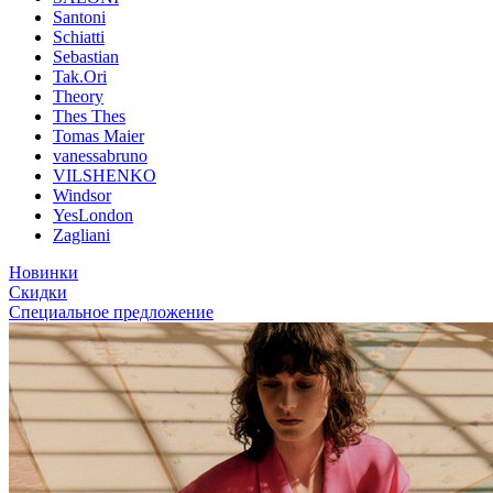
Santoni
Schiatti
Sebastian
Tak.Ori
Theory
Thes Thes
Tomas Maier
vanessabruno
VILSHENKO
Windsor
YesLondon
Zagliani
Новинки
Скидки
Специальное предложение