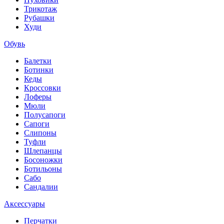
Трикотаж
Рубашки
Худи
Обувь
Балетки
Ботинки
Кеды
Кроссовки
Лоферы
Мюли
Полусапоги
Сапоги
Слипоны
Туфли
Шлепанцы
Босоножки
Ботильоны
Сабо
Сандалии
Аксессуары
Перчатки