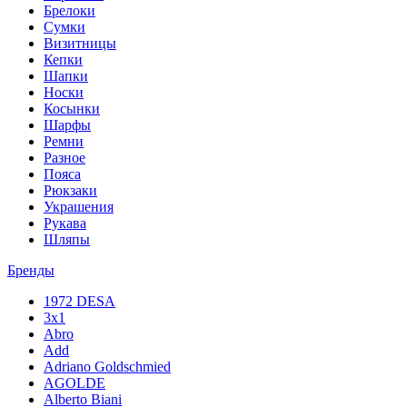
Брелоки
Сумки
Визитницы
Кепки
Шапки
Носки
Косынки
Шарфы
Ремни
Разное
Пояса
Рюкзаки
Украшения
Рукава
Шляпы
Бренды
1972 DESA
3x1
Abro
Add
Adriano Goldschmied
AGOLDE
Alberto Biani