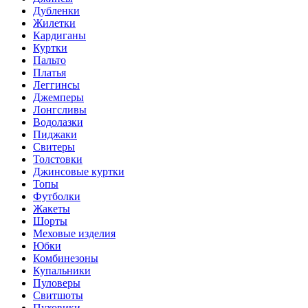
Дубленки
Жилетки
Кардиганы
Куртки
Пальто
Платья
Леггинсы
Джемперы
Лонгсливы
Водолазки
Пиджаки
Свитеры
Толстовки
Джинсовые куртки
Топы
Футболки
Жакеты
Шорты
Меховые изделия
Юбки
Комбинезоны
Купальники
Пуловеры
Свитшоты
Пуховики