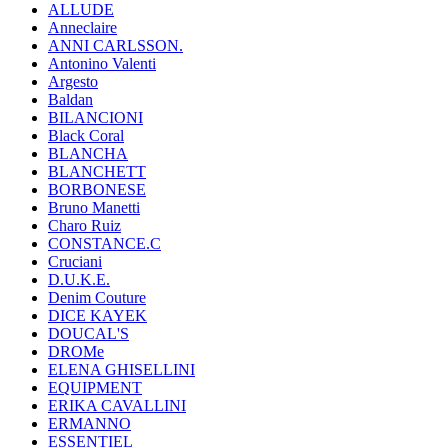
ALLUDE
Anneclaire
ANNI CARLSSON.
Antonino Valenti
Argesto
Baldan
BILANCIONI
Black Coral
BLANCHA
BLANCHETT
BORBONESE
Bruno Manetti
Charo Ruiz
CONSTANCE.C
Cruciani
D.U.K.E.
Denim Couture
DICE KAYEK
DOUCAL'S
DROMe
ELENA GHISELLINI
EQUIPMENT
ERIKA CAVALLINI
ERMANNO
ESSENTIEL