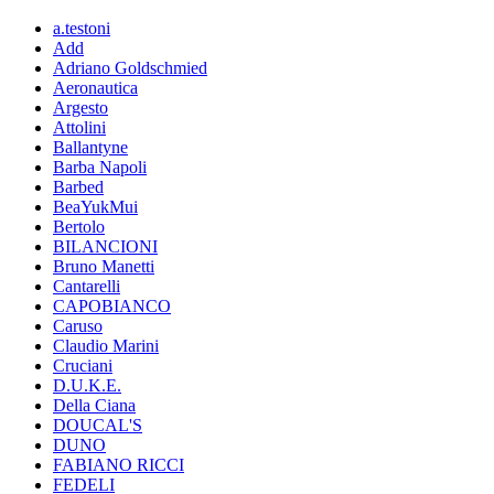
a.testoni
Add
Adriano Goldschmied
Aeronautica
Argesto
Attolini
Ballantyne
Barba Napoli
Barbed
BeaYukMui
Bertolo
BILANCIONI
Bruno Manetti
Cantarelli
CAPOBIANCO
Caruso
Claudio Marini
Cruciani
D.U.K.E.
Della Ciana
DOUCAL'S
DUNO
FABIANO RICCI
FEDELI