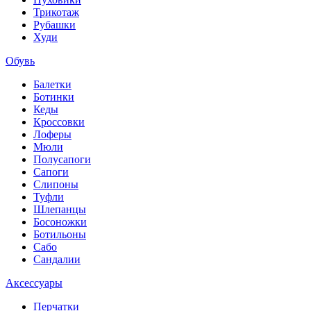
Трикотаж
Рубашки
Худи
Обувь
Балетки
Ботинки
Кеды
Кроссовки
Лоферы
Мюли
Полусапоги
Сапоги
Слипоны
Туфли
Шлепанцы
Босоножки
Ботильоны
Сабо
Сандалии
Аксессуары
Перчатки