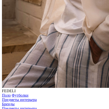
FEDELI
Поло
Футболки
Предметы интерьера
Бренды
Предметы интерьера