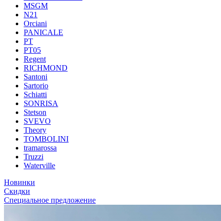
MSGM
N21
Orciani
PANICALE
PT
PT05
Regent
RICHMOND
Santoni
Sartorio
Schiatti
SONRISA
Stetson
SVEVO
Theory
TOMBOLINI
tramarossa
Truzzi
Waterville
Новинки
Скидки
Специальное предложение