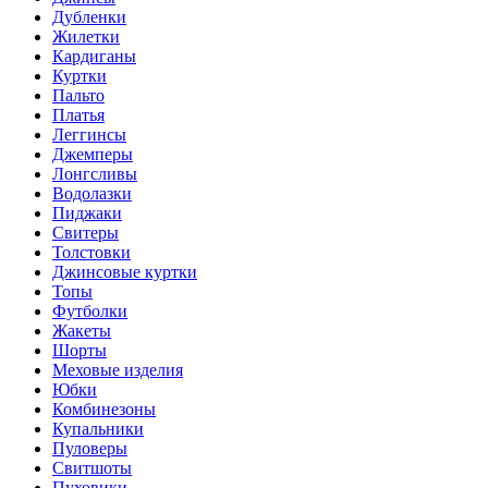
Дубленки
Жилетки
Кардиганы
Куртки
Пальто
Платья
Леггинсы
Джемперы
Лонгсливы
Водолазки
Пиджаки
Свитеры
Толстовки
Джинсовые куртки
Топы
Футболки
Жакеты
Шорты
Меховые изделия
Юбки
Комбинезоны
Купальники
Пуловеры
Свитшоты
Пуховики