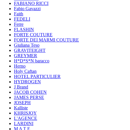
FABIANO RICCI
Fabio Gavazzi
Faith
FEDELI
Ferre
FLASHIN
FORTE COUTURE
FORTE DEI MARMI COUTURE
Giuliana Teso
GRAVITEIGHT
GREYMER
H*D*S*N baracco
Herno
Holy Caftan
HOTEL PARTICULIER
HYDROGEN
J Brand
JACOB COHEN
JAMES PERSE
JOSEPH
Kalliste
KHRISJOY
L'AGENCE
LARDINI
M A T E