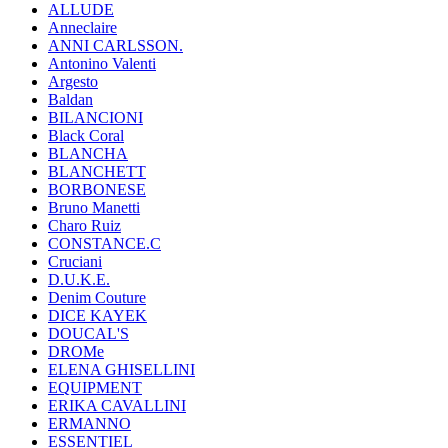
ALLUDE
Anneclaire
ANNI CARLSSON.
Antonino Valenti
Argesto
Baldan
BILANCIONI
Black Coral
BLANCHA
BLANCHETT
BORBONESE
Bruno Manetti
Charo Ruiz
CONSTANCE.C
Cruciani
D.U.K.E.
Denim Couture
DICE KAYEK
DOUCAL'S
DROMe
ELENA GHISELLINI
EQUIPMENT
ERIKA CAVALLINI
ERMANNO
ESSENTIEL