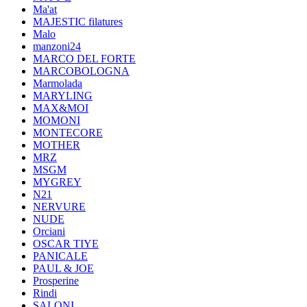
Ma'at
MAJESTIC filatures
Malo
manzoni24
MARCO DEL FORTE
MARCOBOLOGNA
Marmolada
MARYLING
MAX&MOI
MOMONI
MONTECORE
MOTHER
MRZ
MSGM
MYGREY
N21
NERVURE
NUDE
Orciani
OSCAR TIYE
PANICALE
PAUL & JOE
Prosperine
Rindi
SALONI