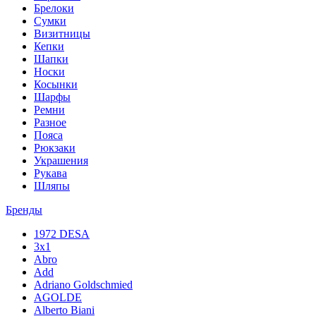
Брелоки
Сумки
Визитницы
Кепки
Шапки
Носки
Косынки
Шарфы
Ремни
Разное
Пояса
Рюкзаки
Украшения
Рукава
Шляпы
Бренды
1972 DESA
3x1
Abro
Add
Adriano Goldschmied
AGOLDE
Alberto Biani