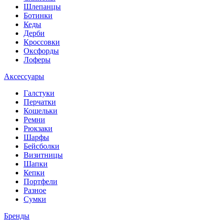
Шлепанцы
Ботинки
Кеды
Дерби
Кроссовки
Оксфорды
Лоферы
Аксессуары
Галстуки
Перчатки
Кошельки
Ремни
Рюкзаки
Шарфы
Бейсболки
Визитницы
Шапки
Кепки
Портфели
Разное
Сумки
Бренды