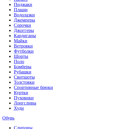
Пиджаки
Плащи
Водолазки
Джемперы
Сорочки
Джоггеры
Кардиганы
Майки
Ветровки
Футболки
Шорты
Поло
Бомберы
Рубашки
Свитшоты
Толстовки
Спортивные брюки
Куртки
Пуховики
Лонгсливы
Худи
Обувь
Слипоны