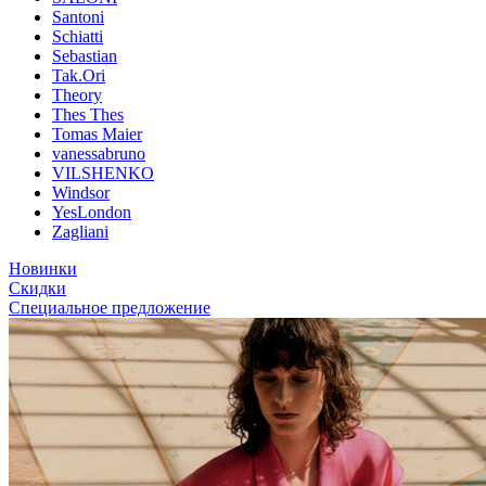
Santoni
Schiatti
Sebastian
Tak.Ori
Theory
Thes Thes
Tomas Maier
vanessabruno
VILSHENKO
Windsor
YesLondon
Zagliani
Новинки
Скидки
Специальное предложение