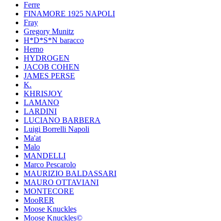
Ferre
FINAMORE 1925 NAPOLI
Fray
Gregory Munitz
H*D*S*N baracco
Herno
HYDROGEN
JACOB COHEN
JAMES PERSE
K.
KHRISJOY
LAMANO
LARDINI
LUCIANO BARBERA
Luigi Borrelli Napoli
Ma'at
Malo
MANDELLI
Marco Pescarolo
MAURIZIO BALDASSARI
MAURO OTTAVIANI
MONTECORE
MooRER
Moose Knuckles
Moose Knuckles©️