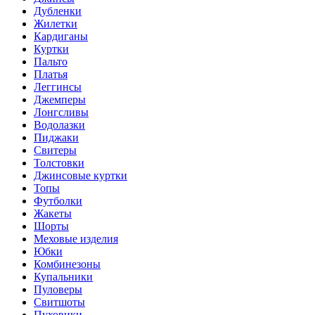
Дубленки
Жилетки
Кардиганы
Куртки
Пальто
Платья
Леггинсы
Джемперы
Лонгсливы
Водолазки
Пиджаки
Свитеры
Толстовки
Джинсовые куртки
Топы
Футболки
Жакеты
Шорты
Меховые изделия
Юбки
Комбинезоны
Купальники
Пуловеры
Свитшоты
Пуховики