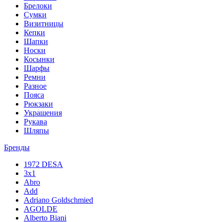
Брелоки
Сумки
Визитницы
Кепки
Шапки
Носки
Косынки
Шарфы
Ремни
Разное
Пояса
Рюкзаки
Украшения
Рукава
Шляпы
Бренды
1972 DESA
3x1
Abro
Add
Adriano Goldschmied
AGOLDE
Alberto Biani