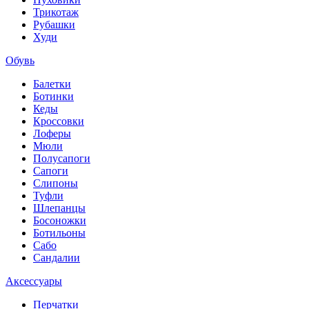
Трикотаж
Рубашки
Худи
Обувь
Балетки
Ботинки
Кеды
Кроссовки
Лоферы
Мюли
Полусапоги
Сапоги
Слипоны
Туфли
Шлепанцы
Босоножки
Ботильоны
Сабо
Сандалии
Аксессуары
Перчатки