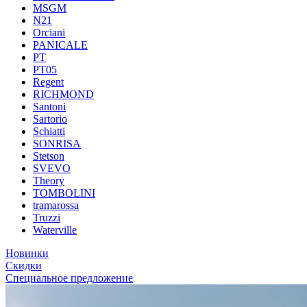
MSGM
N21
Orciani
PANICALE
PT
PT05
Regent
RICHMOND
Santoni
Sartorio
Schiatti
SONRISA
Stetson
SVEVO
Theory
TOMBOLINI
tramarossa
Truzzi
Waterville
Новинки
Скидки
Специальное предложение