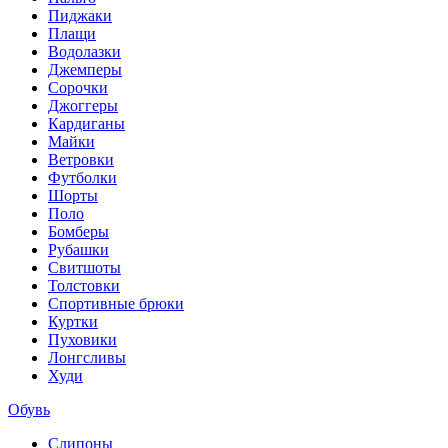
Пиджаки
Плащи
Водолазки
Джемперы
Сорочки
Джоггеры
Кардиганы
Майки
Ветровки
Футболки
Шорты
Поло
Бомберы
Рубашки
Свитшоты
Толстовки
Спортивные брюки
Куртки
Пуховики
Лонгсливы
Худи
Обувь
Слипоны