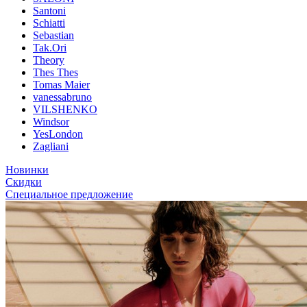
Santoni
Schiatti
Sebastian
Tak.Ori
Theory
Thes Thes
Tomas Maier
vanessabruno
VILSHENKO
Windsor
YesLondon
Zagliani
Новинки
Скидки
Специальное предложение