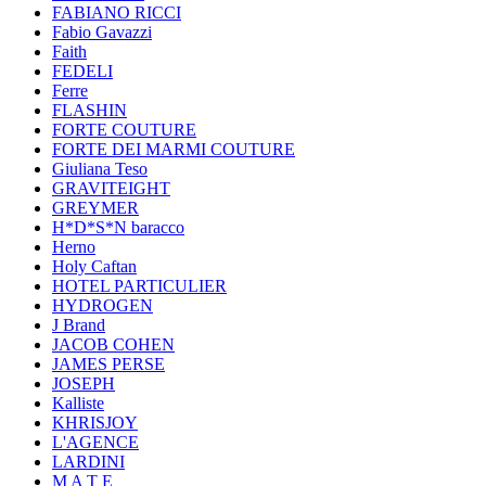
FABIANO RICCI
Fabio Gavazzi
Faith
FEDELI
Ferre
FLASHIN
FORTE COUTURE
FORTE DEI MARMI COUTURE
Giuliana Teso
GRAVITEIGHT
GREYMER
H*D*S*N baracco
Herno
Holy Caftan
HOTEL PARTICULIER
HYDROGEN
J Brand
JACOB COHEN
JAMES PERSE
JOSEPH
Kalliste
KHRISJOY
L'AGENCE
LARDINI
M A T E