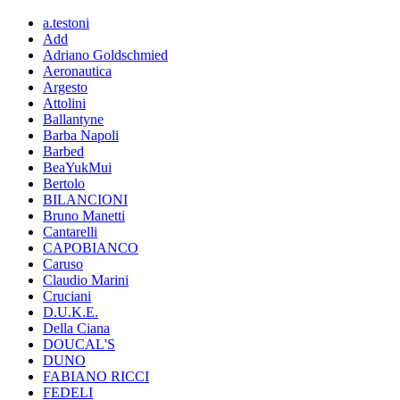
a.testoni
Add
Adriano Goldschmied
Aeronautica
Argesto
Attolini
Ballantyne
Barba Napoli
Barbed
BeaYukMui
Bertolo
BILANCIONI
Bruno Manetti
Cantarelli
CAPOBIANCO
Caruso
Claudio Marini
Cruciani
D.U.K.E.
Della Ciana
DOUCAL'S
DUNO
FABIANO RICCI
FEDELI