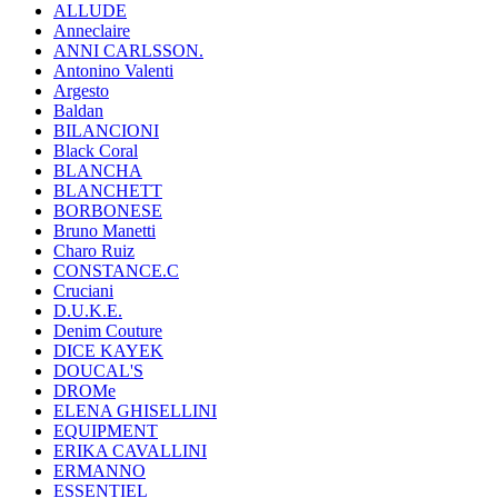
ALLUDE
Anneclaire
ANNI CARLSSON.
Antonino Valenti
Argesto
Baldan
BILANCIONI
Black Coral
BLANCHA
BLANCHETT
BORBONESE
Bruno Manetti
Charo Ruiz
CONSTANCE.C
Cruciani
D.U.K.E.
Denim Couture
DICE KAYEK
DOUCAL'S
DROMe
ELENA GHISELLINI
EQUIPMENT
ERIKA CAVALLINI
ERMANNO
ESSENTIEL