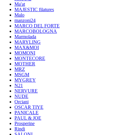
Ma'at
MAJESTIC filatures
Malo
manzoni24
MARCO DEL FORTE
MARCOBOLOGNA
Marmolada
MARYLING
MAX&MOI
MOMONI
MONTECORE
MOTHER
MRZ
MSGM
MYGREY
N21
NERVURE
NUDE
Orciani
OSCAR TIYE
PANICALE
PAUL & JOE
Prosperine
Rindi
SALONI