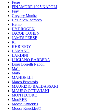
Ferre
FINAMORE 1925 NAPOLI
Fray
Gregory Munitz
H*D*S*N baracco
Herno
HYDROGEN
JACOB COHEN
JAMES PERSE
K.
KHRISJOY
LAMANO
LARDINI
LUCIANO BARBERA
Luigi Borrelli Napoli
Ma'at
Malo
MANDELLI
Marco Pescarolo
MAURIZIO BALDASSARI
MAURO OTTAVIANI
MONTECORE
MooRER
Moose Knuckles
Moose Knuckles©️