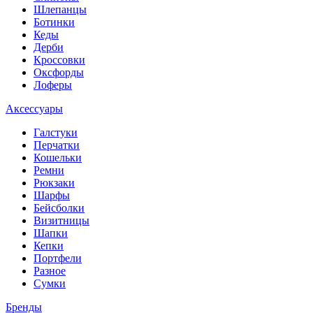
Шлепанцы
Ботинки
Кеды
Дерби
Кроссовки
Оксфорды
Лоферы
Аксессуары
Галстуки
Перчатки
Кошельки
Ремни
Рюкзаки
Шарфы
Бейсболки
Визитницы
Шапки
Кепки
Портфели
Разное
Сумки
Бренды