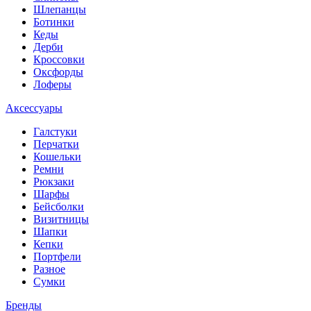
Шлепанцы
Ботинки
Кеды
Дерби
Кроссовки
Оксфорды
Лоферы
Аксессуары
Галстуки
Перчатки
Кошельки
Ремни
Рюкзаки
Шарфы
Бейсболки
Визитницы
Шапки
Кепки
Портфели
Разное
Сумки
Бренды