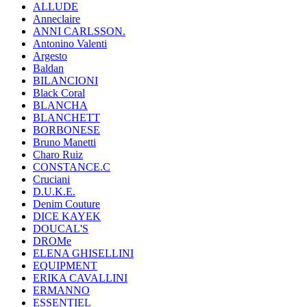
ALLUDE
Anneclaire
ANNI CARLSSON.
Antonino Valenti
Argesto
Baldan
BILANCIONI
Black Coral
BLANCHA
BLANCHETT
BORBONESE
Bruno Manetti
Charo Ruiz
CONSTANCE.C
Cruciani
D.U.K.E.
Denim Couture
DICE KAYEK
DOUCAL'S
DROMe
ELENA GHISELLINI
EQUIPMENT
ERIKA CAVALLINI
ERMANNO
ESSENTIEL