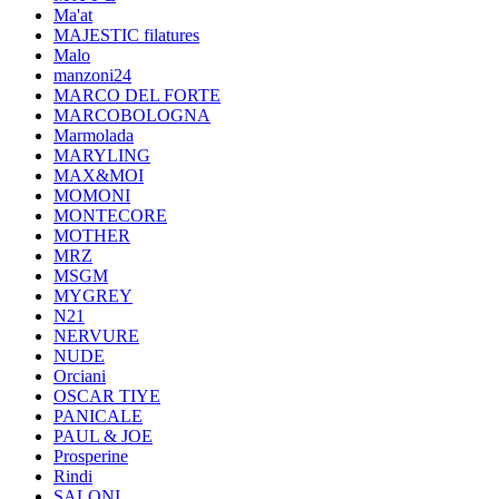
Ma'at
MAJESTIC filatures
Malo
manzoni24
MARCO DEL FORTE
MARCOBOLOGNA
Marmolada
MARYLING
MAX&MOI
MOMONI
MONTECORE
MOTHER
MRZ
MSGM
MYGREY
N21
NERVURE
NUDE
Orciani
OSCAR TIYE
PANICALE
PAUL & JOE
Prosperine
Rindi
SALONI