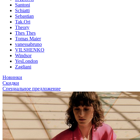
Santoni
Schiatti
Sebastian
Tak.Ori
Theory
Thes Thes
Tomas Maier
vanessabruno
VILSHENKO
Windsor
YesLondon
Zagliani
Новинки
Скидки
Специальное предложение