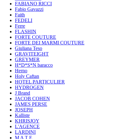
FABIANO RICCI
Fabio Gavazzi
Faith
FEDELI
Ferre
FLASHIN
FORTE COUTURE
FORTE DEI MARMI COUTURE
Giuliana Teso
GRAVITEIGHT
GREYMER
H*D*S*N baracco
Herno
Holy Caftan
HOTEL PARTICULIER
HYDROGEN
J Brand
JACOB COHEN
JAMES PERSE
JOSEPH
Kalliste
KHRISJOY
L'AGENCE
LARDINI
M A T E