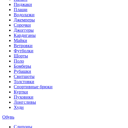
Пиджаки
Плащи
Водолазки
Джемперы
Сорочки
Джоггеры
Кардиганы
Майки
Ветровки
Футболки
Шорты
Поло
Бомберы
Рубашки
Свитшоты
Толстовки
Спортивные брюки
Куртки
Пуховики
Лонгсливы
Худи
Обувь
Слипоны