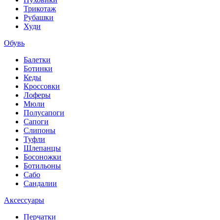
Трикотаж
Рубашки
Худи
Обувь
Балетки
Ботинки
Кеды
Кроссовки
Лоферы
Мюли
Полусапоги
Сапоги
Слипоны
Туфли
Шлепанцы
Босоножки
Ботильоны
Сабо
Сандалии
Аксессуары
Перчатки