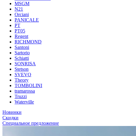
MSGM
N21
Orciani
PANICALE
PT
PT05
Regent
RICHMOND
Santoni
Sartorio
Schiatti
SONRISA
Stetson
SVEVO
Theory
TOMBOLINI
tramarossa
Truzzi
Waterville
Новинки
Скидки
Специальное предложение