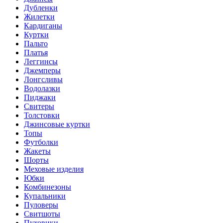
Дубленки
Жилетки
Кардиганы
Куртки
Пальто
Платья
Леггинсы
Джемперы
Лонгсливы
Водолазки
Пиджаки
Свитеры
Толстовки
Джинсовые куртки
Топы
Футболки
Жакеты
Шорты
Меховые изделия
Юбки
Комбинезоны
Купальники
Пуловеры
Свитшоты
Пуховики