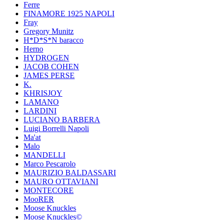
Ferre
FINAMORE 1925 NAPOLI
Fray
Gregory Munitz
H*D*S*N baracco
Herno
HYDROGEN
JACOB COHEN
JAMES PERSE
K.
KHRISJOY
LAMANO
LARDINI
LUCIANO BARBERA
Luigi Borrelli Napoli
Ma'at
Malo
MANDELLI
Marco Pescarolo
MAURIZIO BALDASSARI
MAURO OTTAVIANI
MONTECORE
MooRER
Moose Knuckles
Moose Knuckles©️