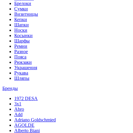
Брелоки
Сумки
Визитницы
Кепки
Шапки
Носки
Косынки
Шарфы
Ремни
Разное
Пояса
Рюкзаки
Украшения
Рукава
Шляпы
Бренды
1972 DESA
3x1
Abro
Add
Adriano Goldschmied
AGOLDE
Alberto Biani