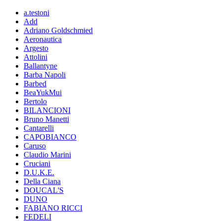
a.testoni
Add
Adriano Goldschmied
Aeronautica
Argesto
Attolini
Ballantyne
Barba Napoli
Barbed
BeaYukMui
Bertolo
BILANCIONI
Bruno Manetti
Cantarelli
CAPOBIANCO
Caruso
Claudio Marini
Cruciani
D.U.K.E.
Della Ciana
DOUCAL'S
DUNO
FABIANO RICCI
FEDELI