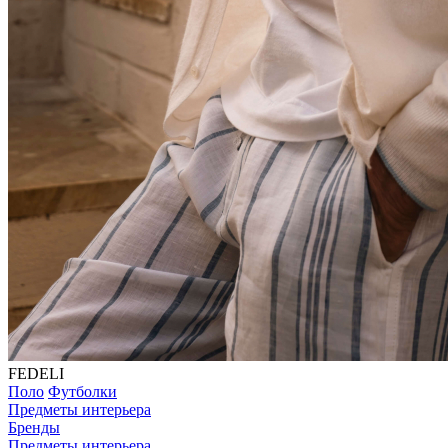
FEDELI
Поло
Футболки
Предметы интерьера
Бренды
Предметы интерьера