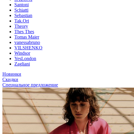
Santoni
Schiatti
Sebastian
Tak.Ori
Theory
Thes Thes
Tomas Maier
vanessabruno
VILSHENKO
Windsor
YesLondon
Zagliani
Новинки
Скидки
Специальное предложение