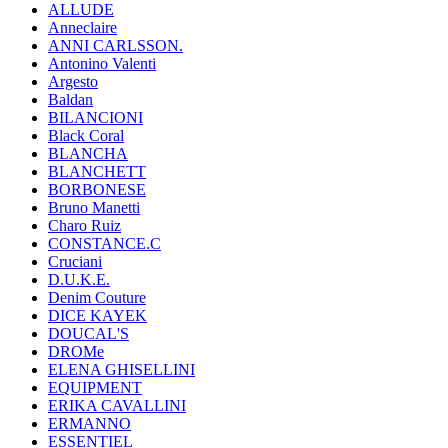
ALLUDE
Anneclaire
ANNI CARLSSON.
Antonino Valenti
Argesto
Baldan
BILANCIONI
Black Coral
BLANCHA
BLANCHETT
BORBONESE
Bruno Manetti
Charo Ruiz
CONSTANCE.C
Cruciani
D.U.K.E.
Denim Couture
DICE KAYEK
DOUCAL'S
DROMe
ELENA GHISELLINI
EQUIPMENT
ERIKA CAVALLINI
ERMANNO
ESSENTIEL