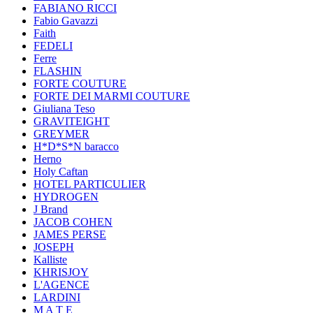
FABIANO RICCI
Fabio Gavazzi
Faith
FEDELI
Ferre
FLASHIN
FORTE COUTURE
FORTE DEI MARMI COUTURE
Giuliana Teso
GRAVITEIGHT
GREYMER
H*D*S*N baracco
Herno
Holy Caftan
HOTEL PARTICULIER
HYDROGEN
J Brand
JACOB COHEN
JAMES PERSE
JOSEPH
Kalliste
KHRISJOY
L'AGENCE
LARDINI
M A T E