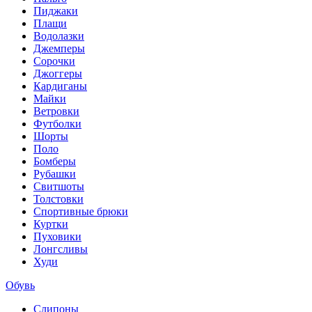
Пиджаки
Плащи
Водолазки
Джемперы
Сорочки
Джоггеры
Кардиганы
Майки
Ветровки
Футболки
Шорты
Поло
Бомберы
Рубашки
Свитшоты
Толстовки
Спортивные брюки
Куртки
Пуховики
Лонгсливы
Худи
Обувь
Слипоны