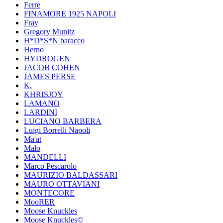
Ferre
FINAMORE 1925 NAPOLI
Fray
Gregory Munitz
H*D*S*N baracco
Herno
HYDROGEN
JACOB COHEN
JAMES PERSE
K.
KHRISJOY
LAMANO
LARDINI
LUCIANO BARBERA
Luigi Borrelli Napoli
Ma'at
Malo
MANDELLI
Marco Pescarolo
MAURIZIO BALDASSARI
MAURO OTTAVIANI
MONTECORE
MooRER
Moose Knuckles
Moose Knuckles©️