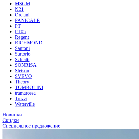
MSGM
N21
Orciani
PANICALE
PT
PT05
Regent
RICHMOND
Santoni
Sartorio
Schiatti
SONRISA
Stetson
SVEVO
Theory
TOMBOLINI
tramarossa
Truzzi
Waterville
Новинки
Скидки
Специальное предложение