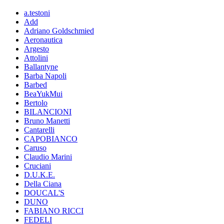
a.testoni
Add
Adriano Goldschmied
Aeronautica
Argesto
Attolini
Ballantyne
Barba Napoli
Barbed
BeaYukMui
Bertolo
BILANCIONI
Bruno Manetti
Cantarelli
CAPOBIANCO
Caruso
Claudio Marini
Cruciani
D.U.K.E.
Della Ciana
DOUCAL'S
DUNO
FABIANO RICCI
FEDELI