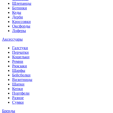
Шлепанцы
Ботинки
Кеды
Дерби
Кроссовки
Оксфорды
Лоферы
Аксессуары
Галстуки
Перчатки
Кошельки
Ремни
Рюкзаки
Шарфы
Бейсболки
Визитницы
Шапки
Кепки
Портфели
Разное
Сумки
Бренды