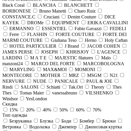
Black Coral
BLANCHA
BLANCHETT
BORBONESE
Bruno Manetti
Charo Ruiz
CONSTANCE.C
Cruciani
Denim Couture
DICE
KAYEK
DROMe
EQUIPMENT
ERIKA CAVALLINI
ERMANNO
ESSENTIEL
Fabio Gavazzi
FEDELI
Ferre
FLASHIN
FORTE COUTURE
FORTE DEI
MARMI COUTURE
Giuliana Teso
Herno
Holy Caftan
HOTEL PARTICULIER
J Brand
JACOB COHEN
JAMES PERSE
JOSEPH
KHRISJOY
L'AGENCE
LARDINI
M A T E
MAJESTIC filatures
Malo
manzoni24
MARCO DEL FORTE
MARCOBOLOGNA
MARYLING
MAX&MOI
MOMONI
MONTECORE
MOTHER
MRZ
MSGM
N21
NERVURE
NUDE
PANICALE
PAUL & JOE
Rindi
SALONI
Schiatti
Tak.Ori
Theory
Thes
Thes
Tomas Maier
vanessabruno
VILSHENKO
Windsor
YesLondon
Скидка
15%
20%
40%
50%
60%
70%
Тип одежды
Безрукавка
Блузка
Боди
Бомбер
Брюки
Ветровка
Водолазка
Джемпер
Джинсовая куртка