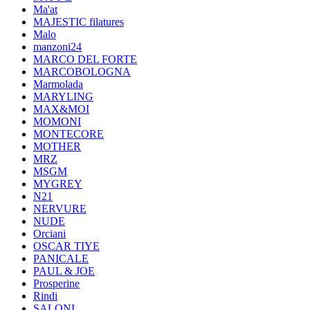
Ma'at
MAJESTIC filatures
Malo
manzoni24
MARCO DEL FORTE
MARCOBOLOGNA
Marmolada
MARYLING
MAX&MOI
MOMONI
MONTECORE
MOTHER
MRZ
MSGM
MYGREY
N21
NERVURE
NUDE
Orciani
OSCAR TIYE
PANICALE
PAUL & JOE
Prosperine
Rindi
SALONI