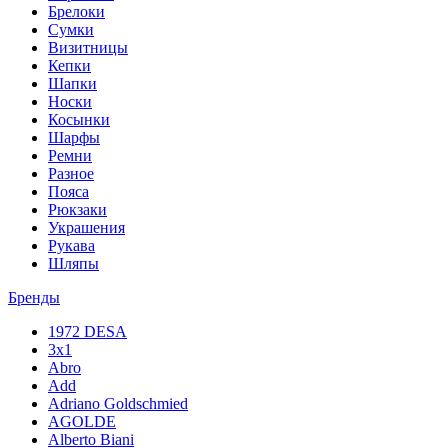
Брелоки
Сумки
Визитницы
Кепки
Шапки
Носки
Косынки
Шарфы
Ремни
Разное
Пояса
Рюкзаки
Украшения
Рукава
Шляпы
Бренды
1972 DESA
3x1
Abro
Add
Adriano Goldschmied
AGOLDE
Alberto Biani