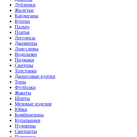
Дубленки
Жилетки
Кардиганы
Куртки
Пальто
Платья
Леггинсы
Джемперы
Лонгсливы
Водолазки
Пиджаки
Свитеры
Толстовки
Джинсовые куртки
Топы
Футболки
Жакеты
Шорты
Меховые изделия
Юбки
Комбинезоны
Купальники
Пуловеры
Свитшоты
Пуховики