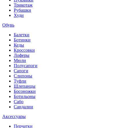
Трикотаж
Рубашки
Худи
Обувь
Балетки
Ботинки
Кеды
Кроссовки
Лоферы
Мюли
Полусапоги
Сапоги
Слипоны
Туфли
Шлепанцы
Босоножки
Ботильоны
Сабо
Сандалии
Аксессуары
Перчатки