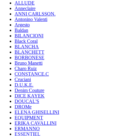
ALLUDE
Anneclaire
ANNI CARLSSON.
Antonino Valenti
Argesto
Baldan
BILANCIONI
Black Coral
BLANCHA
BLANCHETT
BORBONESE
Bruno Manetti
Charo Ruiz
CONSTANCE.C
Cruciani
D.U.K.E.
Denim Couture
DICE KAYEK
DOUCAL'S
DROMe
ELENA GHISELLINI
EQUIPMENT
ERIKA CAVALLINI
ERMANNO
ESSENTIEL