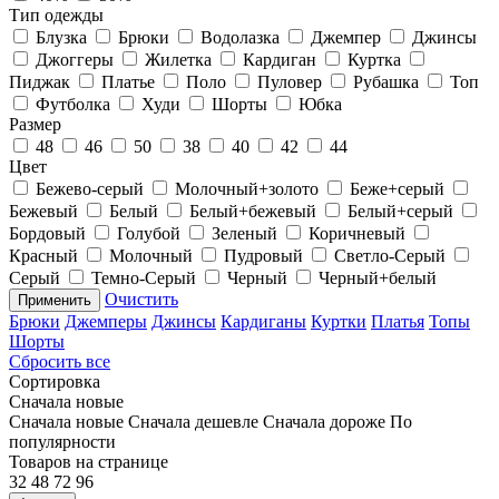
Тип одежды
Блузка
Брюки
Водолазка
Джемпер
Джинсы
Джоггеры
Жилетка
Кардиган
Куртка
Пиджак
Платье
Поло
Пуловер
Рубашка
Топ
Футболка
Худи
Шорты
Юбка
Размер
48
46
50
38
40
42
44
Цвет
Бежево-серый
Молочный+золото
Беже+серый
Бежевый
Белый
Белый+бежевый
Белый+серый
Бордовый
Голубой
Зеленый
Коричневый
Красный
Молочный
Пудровый
Светло-Серый
Серый
Темно-Серый
Черный
Черный+белый
Очистить
Применить
Брюки
Джемперы
Джинсы
Кардиганы
Куртки
Платья
Топы
Шорты
Сбросить все
Сортировка
Сначала новые
Сначала новые
Сначала дешевле
Сначала дороже
По
популярности
Товаров на странице
32
48
72
96