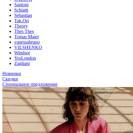
Santoni
Schiatti
Sebastian
Tak.Ori
Theory
Thes Thes
Tomas Maier
vanessabruno
VILSHENKO
Windsor
YesLondon
Zagliani
Новинки
Скидки
Специальное предложение