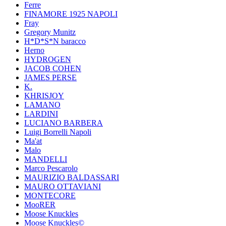
Ferre
FINAMORE 1925 NAPOLI
Fray
Gregory Munitz
H*D*S*N baracco
Herno
HYDROGEN
JACOB COHEN
JAMES PERSE
K.
KHRISJOY
LAMANO
LARDINI
LUCIANO BARBERA
Luigi Borrelli Napoli
Ma'at
Malo
MANDELLI
Marco Pescarolo
MAURIZIO BALDASSARI
MAURO OTTAVIANI
MONTECORE
MooRER
Moose Knuckles
Moose Knuckles©️