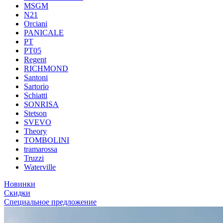
MSGM
N21
Orciani
PANICALE
PT
PT05
Regent
RICHMOND
Santoni
Sartorio
Schiatti
SONRISA
Stetson
SVEVO
Theory
TOMBOLINI
tramarossa
Truzzi
Waterville
Новинки
Скидки
Специальное предложение