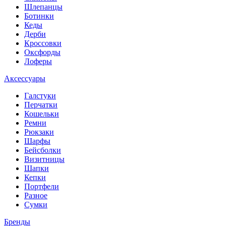
Шлепанцы
Ботинки
Кеды
Дерби
Кроссовки
Оксфорды
Лоферы
Аксессуары
Галстуки
Перчатки
Кошельки
Ремни
Рюкзаки
Шарфы
Бейсболки
Визитницы
Шапки
Кепки
Портфели
Разное
Сумки
Бренды