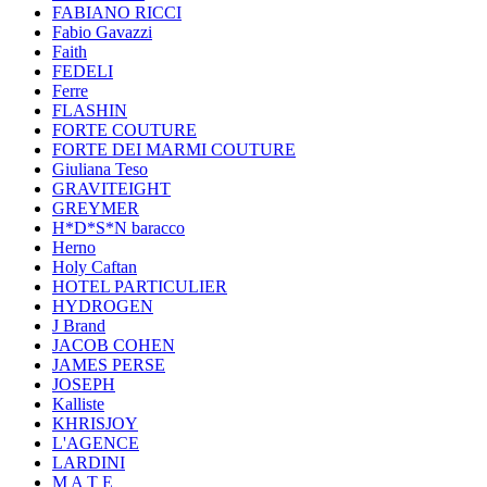
FABIANO RICCI
Fabio Gavazzi
Faith
FEDELI
Ferre
FLASHIN
FORTE COUTURE
FORTE DEI MARMI COUTURE
Giuliana Teso
GRAVITEIGHT
GREYMER
H*D*S*N baracco
Herno
Holy Caftan
HOTEL PARTICULIER
HYDROGEN
J Brand
JACOB COHEN
JAMES PERSE
JOSEPH
Kalliste
KHRISJOY
L'AGENCE
LARDINI
M A T E