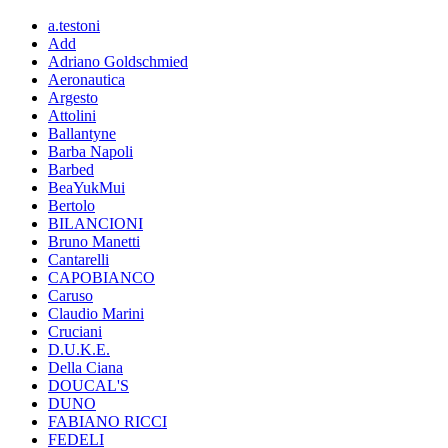
a.testoni
Add
Adriano Goldschmied
Aeronautica
Argesto
Attolini
Ballantyne
Barba Napoli
Barbed
BeaYukMui
Bertolo
BILANCIONI
Bruno Manetti
Cantarelli
CAPOBIANCO
Caruso
Claudio Marini
Cruciani
D.U.K.E.
Della Ciana
DOUCAL'S
DUNO
FABIANO RICCI
FEDELI