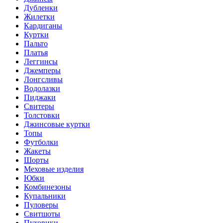
Дубленки
Жилетки
Кардиганы
Куртки
Пальто
Платья
Леггинсы
Джемперы
Лонгсливы
Водолазки
Пиджаки
Свитеры
Толстовки
Джинсовые куртки
Топы
Футболки
Жакеты
Шорты
Меховые изделия
Юбки
Комбинезоны
Купальники
Пуловеры
Свитшоты
Пуховики