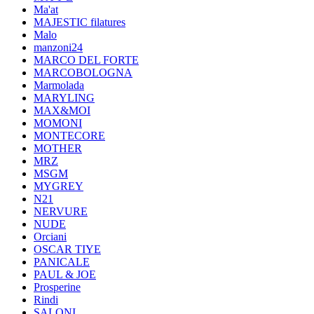
Ma'at
MAJESTIC filatures
Malo
manzoni24
MARCO DEL FORTE
MARCOBOLOGNA
Marmolada
MARYLING
MAX&MOI
MOMONI
MONTECORE
MOTHER
MRZ
MSGM
MYGREY
N21
NERVURE
NUDE
Orciani
OSCAR TIYE
PANICALE
PAUL & JOE
Prosperine
Rindi
SALONI