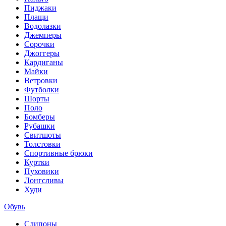
Пиджаки
Плащи
Водолазки
Джемперы
Сорочки
Джоггеры
Кардиганы
Майки
Ветровки
Футболки
Шорты
Поло
Бомберы
Рубашки
Свитшоты
Толстовки
Спортивные брюки
Куртки
Пуховики
Лонгсливы
Худи
Обувь
Слипоны