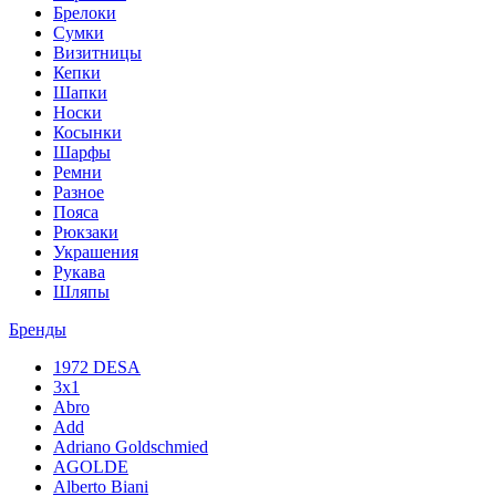
Брелоки
Сумки
Визитницы
Кепки
Шапки
Носки
Косынки
Шарфы
Ремни
Разное
Пояса
Рюкзаки
Украшения
Рукава
Шляпы
Бренды
1972 DESA
3x1
Abro
Add
Adriano Goldschmied
AGOLDE
Alberto Biani