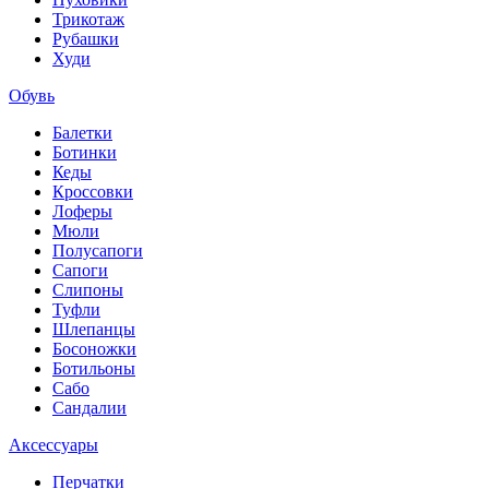
Трикотаж
Рубашки
Худи
Обувь
Балетки
Ботинки
Кеды
Кроссовки
Лоферы
Мюли
Полусапоги
Сапоги
Слипоны
Туфли
Шлепанцы
Босоножки
Ботильоны
Сабо
Сандалии
Аксессуары
Перчатки