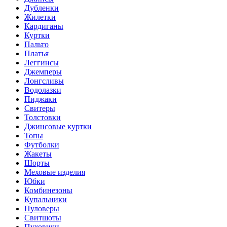
Дубленки
Жилетки
Кардиганы
Куртки
Пальто
Платья
Леггинсы
Джемперы
Лонгсливы
Водолазки
Пиджаки
Свитеры
Толстовки
Джинсовые куртки
Топы
Футболки
Жакеты
Шорты
Меховые изделия
Юбки
Комбинезоны
Купальники
Пуловеры
Свитшоты
Пуховики