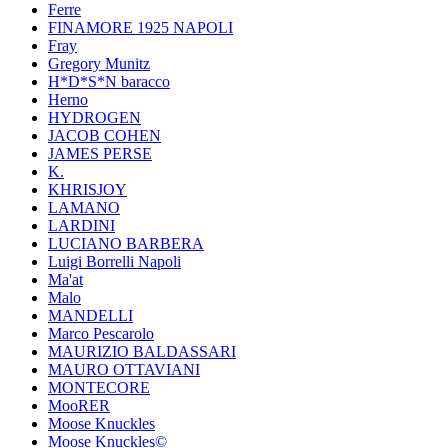
Ferre
FINAMORE 1925 NAPOLI
Fray
Gregory Munitz
H*D*S*N baracco
Herno
HYDROGEN
JACOB COHEN
JAMES PERSE
K.
KHRISJOY
LAMANO
LARDINI
LUCIANO BARBERA
Luigi Borrelli Napoli
Ma'at
Malo
MANDELLI
Marco Pescarolo
MAURIZIO BALDASSARI
MAURO OTTAVIANI
MONTECORE
MooRER
Moose Knuckles
Moose Knuckles©️