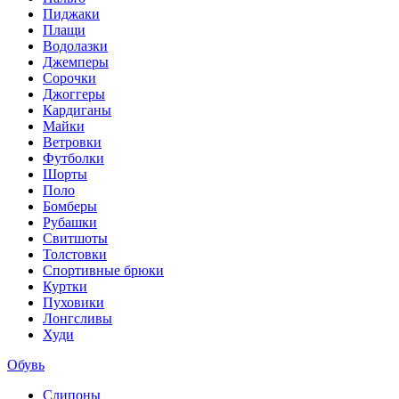
Пиджаки
Плащи
Водолазки
Джемперы
Сорочки
Джоггеры
Кардиганы
Майки
Ветровки
Футболки
Шорты
Поло
Бомберы
Рубашки
Свитшоты
Толстовки
Спортивные брюки
Куртки
Пуховики
Лонгсливы
Худи
Обувь
Слипоны