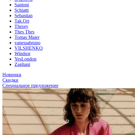
Santoni
Schiatti
Sebastian
Tak.Ori
Theory
Thes Thes
Tomas Maier
vanessabruno
VILSHENKO
Windsor
YesLondon
Zagliani
Новинки
Скидки
Специальное предложение