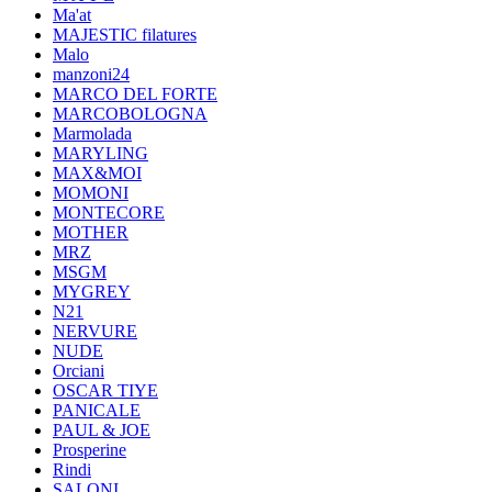
Ma'at
MAJESTIC filatures
Malo
manzoni24
MARCO DEL FORTE
MARCOBOLOGNA
Marmolada
MARYLING
MAX&MOI
MOMONI
MONTECORE
MOTHER
MRZ
MSGM
MYGREY
N21
NERVURE
NUDE
Orciani
OSCAR TIYE
PANICALE
PAUL & JOE
Prosperine
Rindi
SALONI