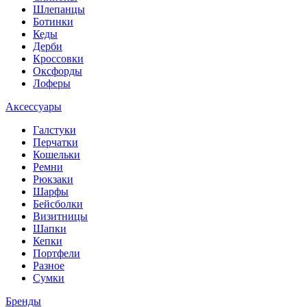
Шлепанцы
Ботинки
Кеды
Дерби
Кроссовки
Оксфорды
Лоферы
Аксессуары
Галстуки
Перчатки
Кошельки
Ремни
Рюкзаки
Шарфы
Бейсболки
Визитницы
Шапки
Кепки
Портфели
Разное
Сумки
Бренды