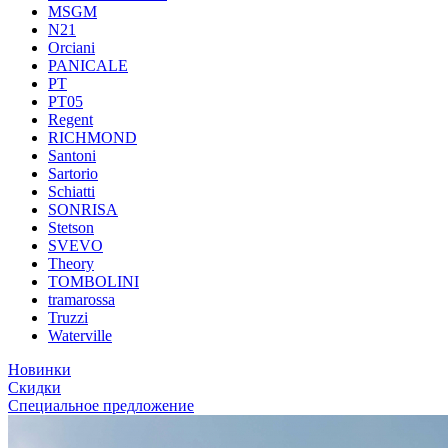
MSGM
N21
Orciani
PANICALE
PT
PT05
Regent
RICHMOND
Santoni
Sartorio
Schiatti
SONRISA
Stetson
SVEVO
Theory
TOMBOLINI
tramarossa
Truzzi
Waterville
Новинки
Скидки
Специальное предложение