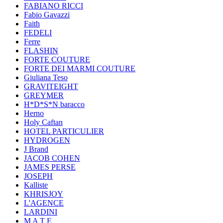
FABIANO RICCI
Fabio Gavazzi
Faith
FEDELI
Ferre
FLASHIN
FORTE COUTURE
FORTE DEI MARMI COUTURE
Giuliana Teso
GRAVITEIGHT
GREYMER
H*D*S*N baracco
Herno
Holy Caftan
HOTEL PARTICULIER
HYDROGEN
J Brand
JACOB COHEN
JAMES PERSE
JOSEPH
Kalliste
KHRISJOY
L'AGENCE
LARDINI
M A T E