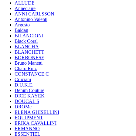
ALLUDE
Anneclaire
ANNI CARLSSON.
Antonino Valenti
Argesto
Baldan
BILANCIONI
Black Coral
BLANCHA
BLANCHETT
BORBONESE
Bruno Manetti
Charo Ruiz
CONSTANCE.C
Cruciani
D.U.K.E.
Denim Couture
DICE KAYEK
DOUCAL'S
DROMe
ELENA GHISELLINI
EQUIPMENT
ERIKA CAVALLINI
ERMANNO
ESSENTIEL