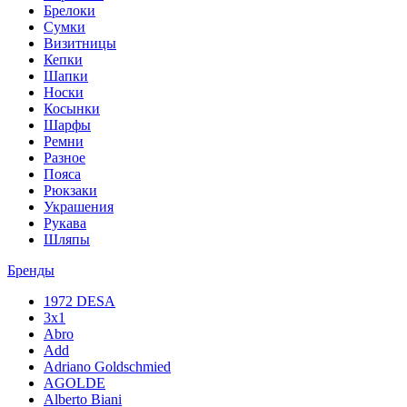
Брелоки
Сумки
Визитницы
Кепки
Шапки
Носки
Косынки
Шарфы
Ремни
Разное
Пояса
Рюкзаки
Украшения
Рукава
Шляпы
Бренды
1972 DESA
3x1
Abro
Add
Adriano Goldschmied
AGOLDE
Alberto Biani