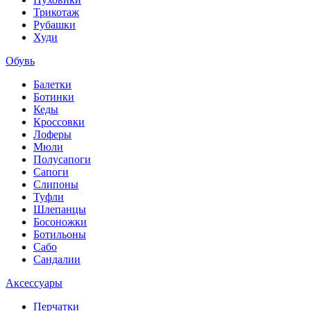
Трикотаж
Рубашки
Худи
Обувь
Балетки
Ботинки
Кеды
Кроссовки
Лоферы
Мюли
Полусапоги
Сапоги
Слипоны
Туфли
Шлепанцы
Босоножки
Ботильоны
Сабо
Сандалии
Аксессуары
Перчатки