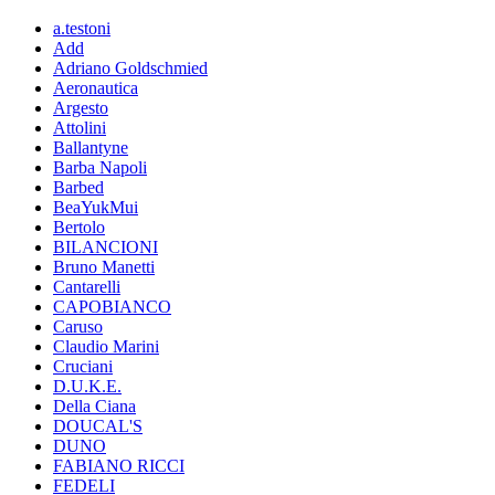
a.testoni
Add
Adriano Goldschmied
Aeronautica
Argesto
Attolini
Ballantyne
Barba Napoli
Barbed
BeaYukMui
Bertolo
BILANCIONI
Bruno Manetti
Cantarelli
CAPOBIANCO
Caruso
Claudio Marini
Cruciani
D.U.K.E.
Della Ciana
DOUCAL'S
DUNO
FABIANO RICCI
FEDELI