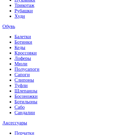
Трикотаж
Рубашки
Худи
Обувь
Балетки
Ботинки
Кеды
Кроссовки
Лоферы
Мюли
Полусапоги
Сапоги
Слипоны
Туфли
Шлепанцы
Босоножки
Ботильоны
Сабо
Сандалии
Аксессуары
Перчатки