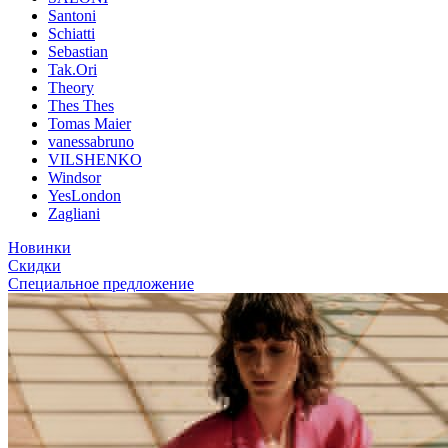
Santoni
Schiatti
Sebastian
Tak.Ori
Theory
Thes Thes
Tomas Maier
vanessabruno
VILSHENKO
Windsor
YesLondon
Zagliani
Новинки
Скидки
Специальное предложение