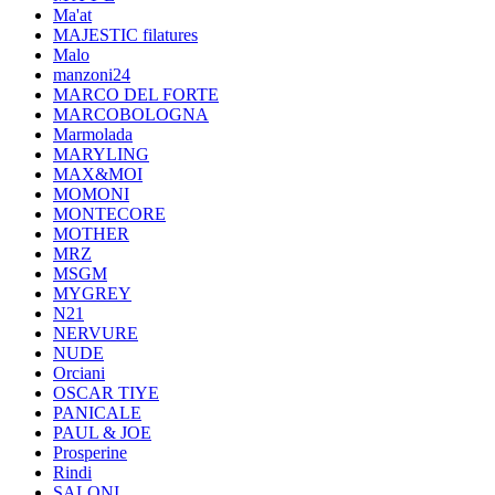
Ma'at
MAJESTIC filatures
Malo
manzoni24
MARCO DEL FORTE
MARCOBOLOGNA
Marmolada
MARYLING
MAX&MOI
MOMONI
MONTECORE
MOTHER
MRZ
MSGM
MYGREY
N21
NERVURE
NUDE
Orciani
OSCAR TIYE
PANICALE
PAUL & JOE
Prosperine
Rindi
SALONI