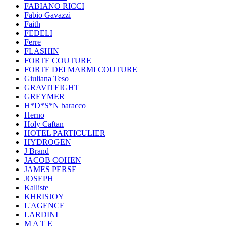
FABIANO RICCI
Fabio Gavazzi
Faith
FEDELI
Ferre
FLASHIN
FORTE COUTURE
FORTE DEI MARMI COUTURE
Giuliana Teso
GRAVITEIGHT
GREYMER
H*D*S*N baracco
Herno
Holy Caftan
HOTEL PARTICULIER
HYDROGEN
J Brand
JACOB COHEN
JAMES PERSE
JOSEPH
Kalliste
KHRISJOY
L'AGENCE
LARDINI
M A T E