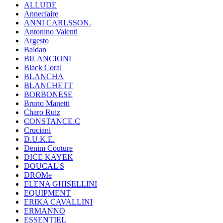
ALLUDE
Anneclaire
ANNI CARLSSON.
Antonino Valenti
Argesto
Baldan
BILANCIONI
Black Coral
BLANCHA
BLANCHETT
BORBONESE
Bruno Manetti
Charo Ruiz
CONSTANCE.C
Cruciani
D.U.K.E.
Denim Couture
DICE KAYEK
DOUCAL'S
DROMe
ELENA GHISELLINI
EQUIPMENT
ERIKA CAVALLINI
ERMANNO
ESSENTIEL