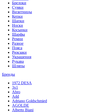
Брелоки
Сумки
Визитницы
Кепки
Шапки
Носки
Косынки
Шарфы
Ремни
Разное
Пояса
Рюкзаки
Украшения
Рукава
Шляпы
Бренды
1972 DESA
3x1
Abro
Add
Adriano Goldschmied
AGOLDE
Alberto Biani