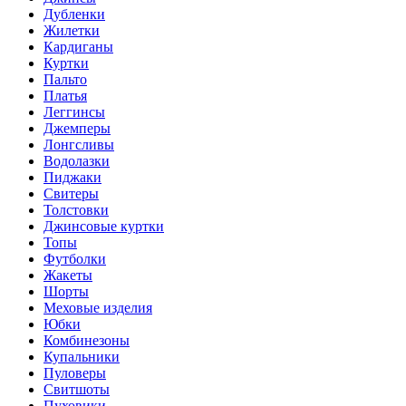
Дубленки
Жилетки
Кардиганы
Куртки
Пальто
Платья
Леггинсы
Джемперы
Лонгсливы
Водолазки
Пиджаки
Свитеры
Толстовки
Джинсовые куртки
Топы
Футболки
Жакеты
Шорты
Меховые изделия
Юбки
Комбинезоны
Купальники
Пуловеры
Свитшоты
Пуховики