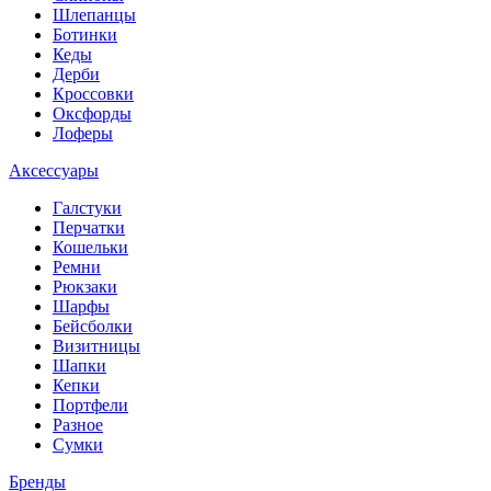
Шлепанцы
Ботинки
Кеды
Дерби
Кроссовки
Оксфорды
Лоферы
Аксессуары
Галстуки
Перчатки
Кошельки
Ремни
Рюкзаки
Шарфы
Бейсболки
Визитницы
Шапки
Кепки
Портфели
Разное
Сумки
Бренды