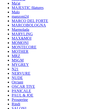
Ma'at
MAJESTIC filatures
Malo
manzoni24
MARCO DEL FORTE
MARCOBOLOGNA
Marmolada
MARYLING
MAX&MOI
MOMONI
MONTECORE
MOTHER
MRZ
MSGM
MYGREY
N21
NERVURE
NUDE
Orciani
OSCAR TIYE
PANICALE
PAUL & JOE
Prosperine
Rindi
SALONI