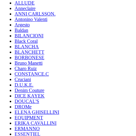
ALLUDE
Anneclaire
ANNI CARLSSON.
Antonino Valenti
Argesto
Baldan
BILANCIONI
Black Coral
BLANCHA
BLANCHETT
BORBONESE
Bruno Manetti
Charo Ruiz
CONSTANCE.C
Cruciani
D.U.K.E.
Denim Couture
DICE KAYEK
DOUCAL'S
DROMe
ELENA GHISELLINI
EQUIPMENT
ERIKA CAVALLINI
ERMANNO
ESSENTIEL