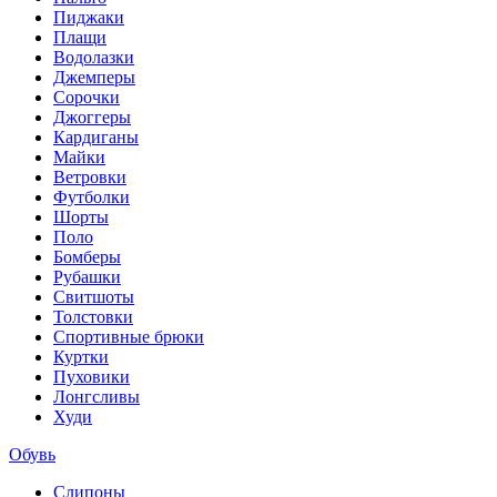
Пиджаки
Плащи
Водолазки
Джемперы
Сорочки
Джоггеры
Кардиганы
Майки
Ветровки
Футболки
Шорты
Поло
Бомберы
Рубашки
Свитшоты
Толстовки
Спортивные брюки
Куртки
Пуховики
Лонгсливы
Худи
Обувь
Слипоны