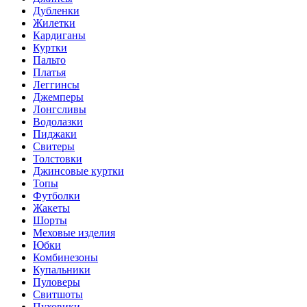
Дубленки
Жилетки
Кардиганы
Куртки
Пальто
Платья
Леггинсы
Джемперы
Лонгсливы
Водолазки
Пиджаки
Свитеры
Толстовки
Джинсовые куртки
Топы
Футболки
Жакеты
Шорты
Меховые изделия
Юбки
Комбинезоны
Купальники
Пуловеры
Свитшоты
Пуховики