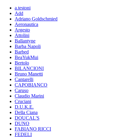
a.testoni
Add
Adriano Goldschmied
Aeronautica
Argesto
Attolini
Ballantyne
Barba Napoli
Barbed
BeaYukMui
Bertolo
BILANCIONI
Bruno Manetti
Cantarelli
CAPOBIANCO
Caruso
Claudio Marini
Cruciani
D.U.K.E.
Della Ciana
DOUCAL'S
DUNO
FABIANO RICCI
FEDELI