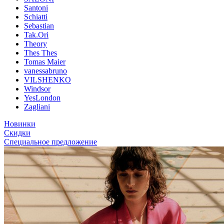
Santoni
Schiatti
Sebastian
Tak.Ori
Theory
Thes Thes
Tomas Maier
vanessabruno
VILSHENKO
Windsor
YesLondon
Zagliani
Новинки
Скидки
Специальное предложение