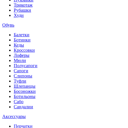
Трикотаж
Рубашки
Худи
Обувь
Балетки
Ботинки
Кеды
Кроссовки
Лоферы
Мюли
Полусапоги
Сапоги
Слипоны
Туфли
Шлепанцы
Босоножки
Ботильоны
Сабо
Сандалии
Аксессуары
Перчатки