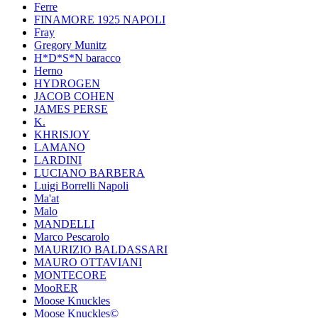
Ferre
FINAMORE 1925 NAPOLI
Fray
Gregory Munitz
H*D*S*N baracco
Herno
HYDROGEN
JACOB COHEN
JAMES PERSE
K.
KHRISJOY
LAMANO
LARDINI
LUCIANO BARBERA
Luigi Borrelli Napoli
Ma'at
Malo
MANDELLI
Marco Pescarolo
MAURIZIO BALDASSARI
MAURO OTTAVIANI
MONTECORE
MooRER
Moose Knuckles
Moose Knuckles©️