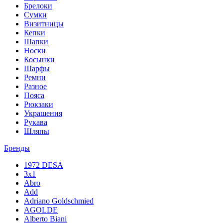
Брелоки
Сумки
Визитницы
Кепки
Шапки
Носки
Косынки
Шарфы
Ремни
Разное
Пояса
Рюкзаки
Украшения
Рукава
Шляпы
Бренды
1972 DESA
3x1
Abro
Add
Adriano Goldschmied
AGOLDE
Alberto Biani