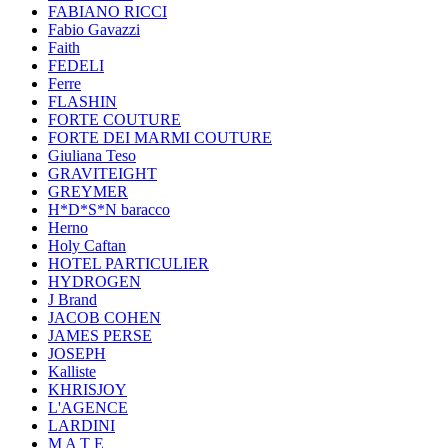
FABIANO RICCI
Fabio Gavazzi
Faith
FEDELI
Ferre
FLASHIN
FORTE COUTURE
FORTE DEI MARMI COUTURE
Giuliana Teso
GRAVITEIGHT
GREYMER
H*D*S*N baracco
Herno
Holy Caftan
HOTEL PARTICULIER
HYDROGEN
J Brand
JACOB COHEN
JAMES PERSE
JOSEPH
Kalliste
KHRISJOY
L'AGENCE
LARDINI
M A T E