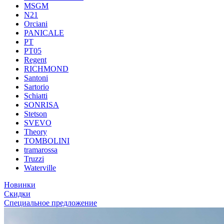
MSGM
N21
Orciani
PANICALE
PT
PT05
Regent
RICHMOND
Santoni
Sartorio
Schiatti
SONRISA
Stetson
SVEVO
Theory
TOMBOLINI
tramarossa
Truzzi
Waterville
Новинки
Скидки
Специальное предложение