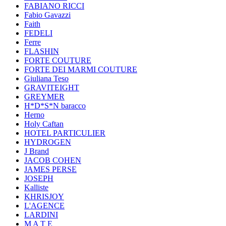
FABIANO RICCI
Fabio Gavazzi
Faith
FEDELI
Ferre
FLASHIN
FORTE COUTURE
FORTE DEI MARMI COUTURE
Giuliana Teso
GRAVITEIGHT
GREYMER
H*D*S*N baracco
Herno
Holy Caftan
HOTEL PARTICULIER
HYDROGEN
J Brand
JACOB COHEN
JAMES PERSE
JOSEPH
Kalliste
KHRISJOY
L'AGENCE
LARDINI
M A T E