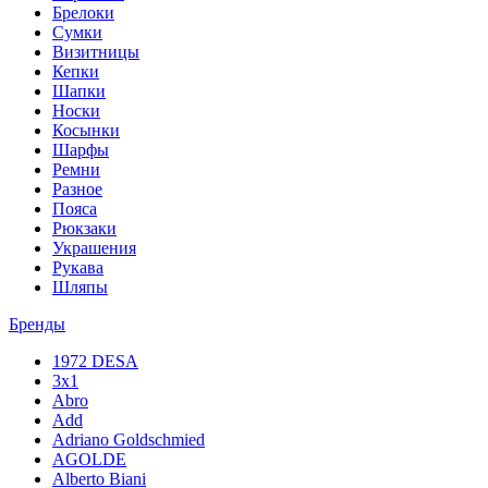
Брелоки
Сумки
Визитницы
Кепки
Шапки
Носки
Косынки
Шарфы
Ремни
Разное
Пояса
Рюкзаки
Украшения
Рукава
Шляпы
Бренды
1972 DESA
3x1
Abro
Add
Adriano Goldschmied
AGOLDE
Alberto Biani