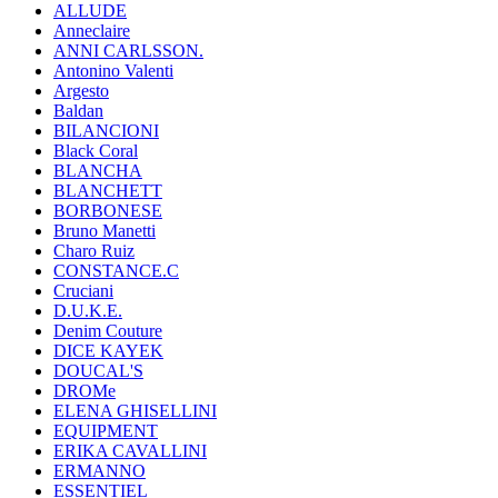
ALLUDE
Anneclaire
ANNI CARLSSON.
Antonino Valenti
Argesto
Baldan
BILANCIONI
Black Coral
BLANCHA
BLANCHETT
BORBONESE
Bruno Manetti
Charo Ruiz
CONSTANCE.C
Cruciani
D.U.K.E.
Denim Couture
DICE KAYEK
DOUCAL'S
DROMe
ELENA GHISELLINI
EQUIPMENT
ERIKA CAVALLINI
ERMANNO
ESSENTIEL