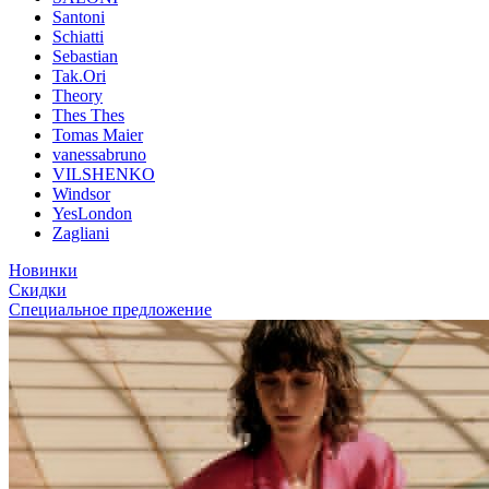
Santoni
Schiatti
Sebastian
Tak.Ori
Theory
Thes Thes
Tomas Maier
vanessabruno
VILSHENKO
Windsor
YesLondon
Zagliani
Новинки
Скидки
Специальное предложение