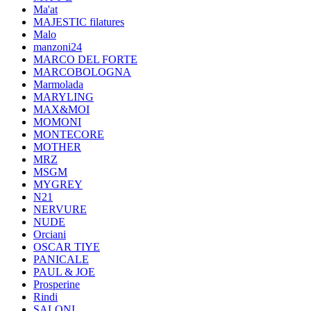
Ma'at
MAJESTIC filatures
Malo
manzoni24
MARCO DEL FORTE
MARCOBOLOGNA
Marmolada
MARYLING
MAX&MOI
MOMONI
MONTECORE
MOTHER
MRZ
MSGM
MYGREY
N21
NERVURE
NUDE
Orciani
OSCAR TIYE
PANICALE
PAUL & JOE
Prosperine
Rindi
SALONI