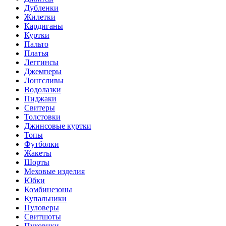
Дубленки
Жилетки
Кардиганы
Куртки
Пальто
Платья
Леггинсы
Джемперы
Лонгсливы
Водолазки
Пиджаки
Свитеры
Толстовки
Джинсовые куртки
Топы
Футболки
Жакеты
Шорты
Меховые изделия
Юбки
Комбинезоны
Купальники
Пуловеры
Свитшоты
Пуховики