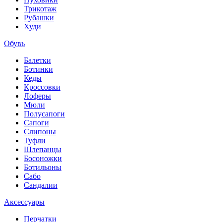
Трикотаж
Рубашки
Худи
Обувь
Балетки
Ботинки
Кеды
Кроссовки
Лоферы
Мюли
Полусапоги
Сапоги
Слипоны
Туфли
Шлепанцы
Босоножки
Ботильоны
Сабо
Сандалии
Аксессуары
Перчатки