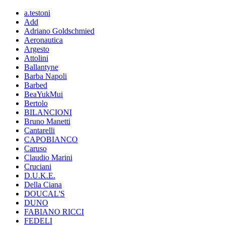
a.testoni
Add
Adriano Goldschmied
Aeronautica
Argesto
Attolini
Ballantyne
Barba Napoli
Barbed
BeaYukMui
Bertolo
BILANCIONI
Bruno Manetti
Cantarelli
CAPOBIANCO
Caruso
Claudio Marini
Cruciani
D.U.K.E.
Della Ciana
DOUCAL'S
DUNO
FABIANO RICCI
FEDELI