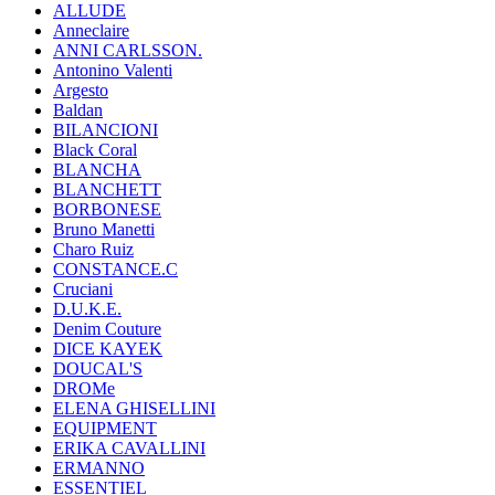
ALLUDE
Anneclaire
ANNI CARLSSON.
Antonino Valenti
Argesto
Baldan
BILANCIONI
Black Coral
BLANCHA
BLANCHETT
BORBONESE
Bruno Manetti
Charo Ruiz
CONSTANCE.C
Cruciani
D.U.K.E.
Denim Couture
DICE KAYEK
DOUCAL'S
DROMe
ELENA GHISELLINI
EQUIPMENT
ERIKA CAVALLINI
ERMANNO
ESSENTIEL