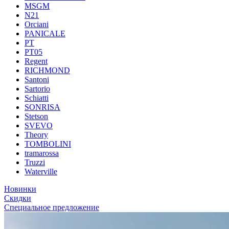
MSGM
N21
Orciani
PANICALE
PT
PT05
Regent
RICHMOND
Santoni
Sartorio
Schiatti
SONRISA
Stetson
SVEVO
Theory
TOMBOLINI
tramarossa
Truzzi
Waterville
Новинки
Скидки
Специальное предложение