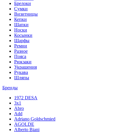
Брелоки
Сумки
Визитницы
Кепки
Шапки
Носки
Косынки
Шарфы
Ремни
Разное
Пояса
Рюкзаки
Украшения
Рукава
Шляпы
Бренды
1972 DESA
3x1
Abro
Add
Adriano Goldschmied
AGOLDE
Alberto Biani