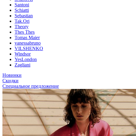
Santoni
Schiatti
Sebastian
Tak.Ori
Theory
Thes Thes
Tomas Maier
vanessabruno
VILSHENKO
Windsor
YesLondon
Zagliani
Новинки
Скидки
Специальное предложение