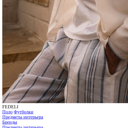
FEDELI
Поло
Футболки
Предметы интерьера
Бренды
Предметы интерьера