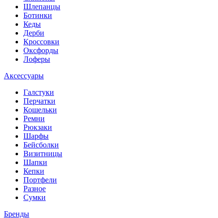
Шлепанцы
Ботинки
Кеды
Дерби
Кроссовки
Оксфорды
Лоферы
Аксессуары
Галстуки
Перчатки
Кошельки
Ремни
Рюкзаки
Шарфы
Бейсболки
Визитницы
Шапки
Кепки
Портфели
Разное
Сумки
Бренды