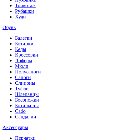
Трикотаж
Рубашки
Худи
Обувь
Балетки
Ботинки
Кеды
Кроссовки
Лоферы
Мюли
Полусапоги
Сапоги
Слипоны
Туфли
Шлепанцы
Босоножки
Ботильоны
Сабо
Сандалии
Аксессуары
Перчатки