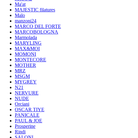
Ma'at
MAJESTIC filatures
Malo
manzoni24
MARCO DEL FORTE
MARCOBOLOGNA
Marmolada
MARYLING
MAX&MOI
MOMONI
MONTECORE
MOTHER
MRZ
MSGM
MYGREY
N21
NERVURE
NUDE
Orciani
OSCAR TIYE
PANICALE
PAUL & JOE
Prosperine
Rindi
SALONI