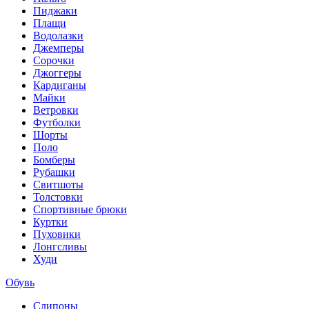
Пиджаки
Плащи
Водолазки
Джемперы
Сорочки
Джоггеры
Кардиганы
Майки
Ветровки
Футболки
Шорты
Поло
Бомберы
Рубашки
Свитшоты
Толстовки
Спортивные брюки
Куртки
Пуховики
Лонгсливы
Худи
Обувь
Слипоны