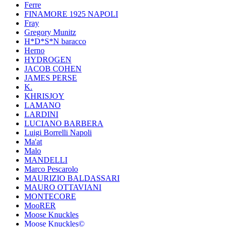
Ferre
FINAMORE 1925 NAPOLI
Fray
Gregory Munitz
H*D*S*N baracco
Herno
HYDROGEN
JACOB COHEN
JAMES PERSE
K.
KHRISJOY
LAMANO
LARDINI
LUCIANO BARBERA
Luigi Borrelli Napoli
Ma'at
Malo
MANDELLI
Marco Pescarolo
MAURIZIO BALDASSARI
MAURO OTTAVIANI
MONTECORE
MooRER
Moose Knuckles
Moose Knuckles©️