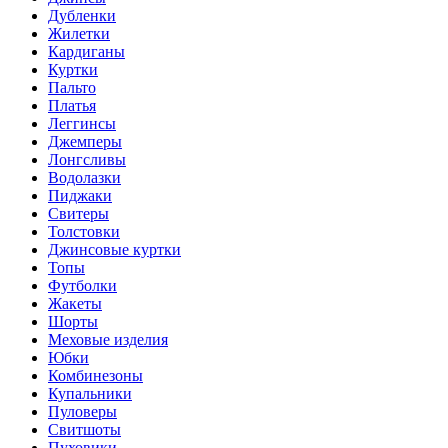
Дубленки
Жилетки
Кардиганы
Куртки
Пальто
Платья
Леггинсы
Джемперы
Лонгсливы
Водолазки
Пиджаки
Свитеры
Толстовки
Джинсовые куртки
Топы
Футболки
Жакеты
Шорты
Меховые изделия
Юбки
Комбинезоны
Купальники
Пуловеры
Свитшоты
Пуховики