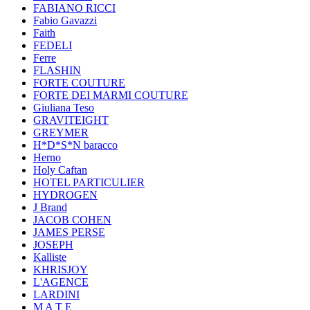
FABIANO RICCI
Fabio Gavazzi
Faith
FEDELI
Ferre
FLASHIN
FORTE COUTURE
FORTE DEI MARMI COUTURE
Giuliana Teso
GRAVITEIGHT
GREYMER
H*D*S*N baracco
Herno
Holy Caftan
HOTEL PARTICULIER
HYDROGEN
J Brand
JACOB COHEN
JAMES PERSE
JOSEPH
Kalliste
KHRISJOY
L'AGENCE
LARDINI
M A T E