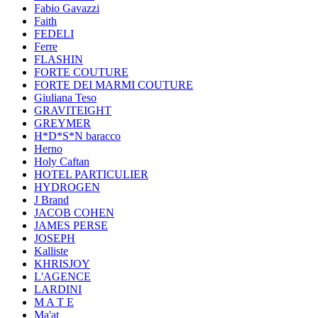
Fabio Gavazzi
Faith
FEDELI
Ferre
FLASHIN
FORTE COUTURE
FORTE DEI MARMI COUTURE
Giuliana Teso
GRAVITEIGHT
GREYMER
H*D*S*N baracco
Herno
Holy Caftan
HOTEL PARTICULIER
HYDROGEN
J Brand
JACOB COHEN
JAMES PERSE
JOSEPH
Kalliste
KHRISJOY
L'AGENCE
LARDINI
M A T E
Ma'at