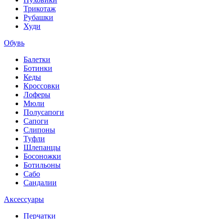
Трикотаж
Рубашки
Худи
Обувь
Балетки
Ботинки
Кеды
Кроссовки
Лоферы
Мюли
Полусапоги
Сапоги
Слипоны
Туфли
Шлепанцы
Босоножки
Ботильоны
Сабо
Сандалии
Аксессуары
Перчатки