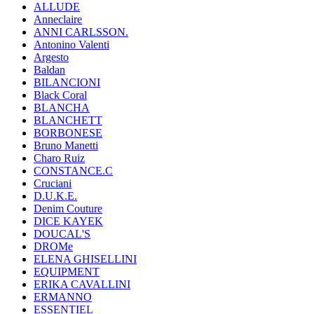
ALLUDE
Anneclaire
ANNI CARLSSON.
Antonino Valenti
Argesto
Baldan
BILANCIONI
Black Coral
BLANCHA
BLANCHETT
BORBONESE
Bruno Manetti
Charo Ruiz
CONSTANCE.C
Cruciani
D.U.K.E.
Denim Couture
DICE KAYEK
DOUCAL'S
DROMe
ELENA GHISELLINI
EQUIPMENT
ERIKA CAVALLINI
ERMANNO
ESSENTIEL