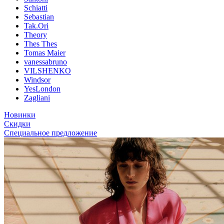
Schiatti
Sebastian
Tak.Ori
Theory
Thes Thes
Tomas Maier
vanessabruno
VILSHENKO
Windsor
YesLondon
Zagliani
Новинки
Скидки
Специальное предложение