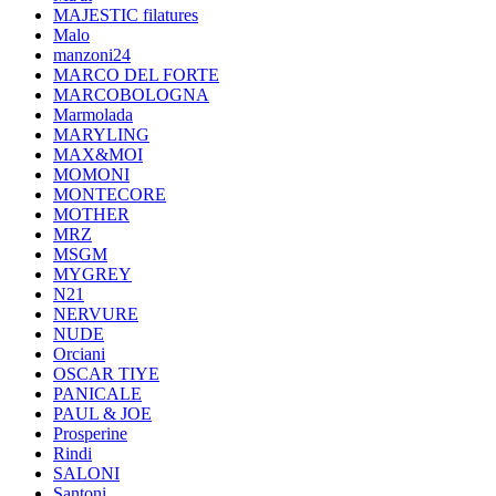
MAJESTIC filatures
Malo
manzoni24
MARCO DEL FORTE
MARCOBOLOGNA
Marmolada
MARYLING
MAX&MOI
MOMONI
MONTECORE
MOTHER
MRZ
MSGM
MYGREY
N21
NERVURE
NUDE
Orciani
OSCAR TIYE
PANICALE
PAUL & JOE
Prosperine
Rindi
SALONI
Santoni