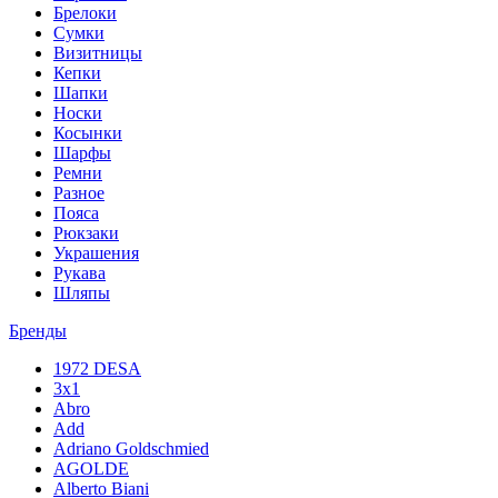
Брелоки
Сумки
Визитницы
Кепки
Шапки
Носки
Косынки
Шарфы
Ремни
Разное
Пояса
Рюкзаки
Украшения
Рукава
Шляпы
Бренды
1972 DESA
3x1
Abro
Add
Adriano Goldschmied
AGOLDE
Alberto Biani