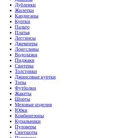
Дубленки
Жилетки
Кардиганы
Куртки
Пальто
Платья
Леггинсы
Джемперы
Лонгсливы
Водолазки
Пиджаки
Свитеры
Толстовки
Джинсовые куртки
Топы
Футболки
Жакеты
Шорты
Меховые изделия
Юбки
Комбинезоны
Купальники
Пуловеры
Свитшоты
Пуховики