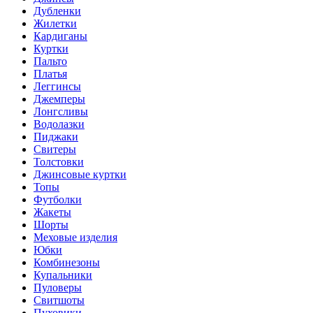
Дубленки
Жилетки
Кардиганы
Куртки
Пальто
Платья
Леггинсы
Джемперы
Лонгсливы
Водолазки
Пиджаки
Свитеры
Толстовки
Джинсовые куртки
Топы
Футболки
Жакеты
Шорты
Меховые изделия
Юбки
Комбинезоны
Купальники
Пуловеры
Свитшоты
Пуховики