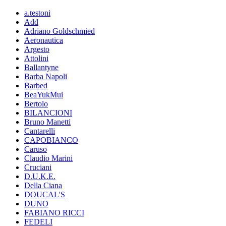
a.testoni
Add
Adriano Goldschmied
Aeronautica
Argesto
Attolini
Ballantyne
Barba Napoli
Barbed
BeaYukMui
Bertolo
BILANCIONI
Bruno Manetti
Cantarelli
CAPOBIANCO
Caruso
Claudio Marini
Cruciani
D.U.K.E.
Della Ciana
DOUCAL'S
DUNO
FABIANO RICCI
FEDELI