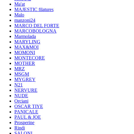
Ma'at
MAJESTIC filatures
Malo
manzoni24
MARCO DEL FORTE
MARCOBOLOGNA
Marmolada
MARYLING
MAX&MOI
MOMONI
MONTECORE
MOTHER
MRZ
MSGM
MYGREY
N21
NERVURE
NUDE
Orciani
OSCAR TIYE
PANICALE
PAUL & JOE
Prosperine
Rindi
SALONI