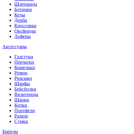
Шлепанцы
Ботинки
Кеды
Дерби
Кроссовки
Оксфорды
Лоферы
Аксессуары
Галстуки
Перчатки
Кошельки
Ремни
Рюкзаки
Шарфы
Бейсболки
Визитницы
Шапки
Кепки
Портфели
Разное
Сумки
Бренды