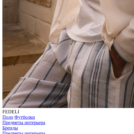
FEDELI
Поло
Футболки
Предметы интерьера
Бренды
Предметы интерьера