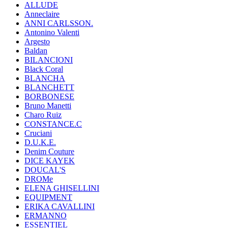
ALLUDE
Anneclaire
ANNI CARLSSON.
Antonino Valenti
Argesto
Baldan
BILANCIONI
Black Coral
BLANCHA
BLANCHETT
BORBONESE
Bruno Manetti
Charo Ruiz
CONSTANCE.C
Cruciani
D.U.K.E.
Denim Couture
DICE KAYEK
DOUCAL'S
DROMe
ELENA GHISELLINI
EQUIPMENT
ERIKA CAVALLINI
ERMANNO
ESSENTIEL