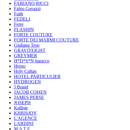
FABIANO RICCI
Fabio Gavazzi
Faith
FEDELI
Ferre
FLASHIN
FORTE COUTURE
FORTE DEI MARMI COUTURE
Giuliana Teso
GRAVITEIGHT
GREYMER
H*D*S*N baracco
Herno
Holy Caftan
HOTEL PARTICULIER
HYDROGEN
J Brand
JACOB COHEN
JAMES PERSE
JOSEPH
Kalliste
KHRISJOY
L'AGENCE
LARDINI
M A T E