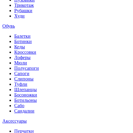
Трикотаж
Рубашки
Худи
Обувь
Балетки
Ботинки
Кеды
Кроссовки
Лоферы
Мюли
Полусапоги
Сапоги
Слипоны
Туфли
Шлепанцы
Босоножки
Ботильоны
Сабо
Сандалии
Аксессуары
Перчатки