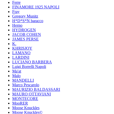
Ferre
FINAMORE 1925 NAPOLI
Fray
Gregory Munitz
H*D*S*N baracco
Herno
HYDROGEN
JACOB COHEN
JAMES PERSE
K.
KHRISJOY
LAMANO
LARDINI
LUCIANO BARBERA
Luigi Borrelli Napoli
Ma'at
Malo
MANDELLI
Marco Pescarolo
MAURIZIO BALDASSARI
MAURO OTTAVIANI
MONTECORE
MooRER
Moose Knuckles
Moose Knuckles©️