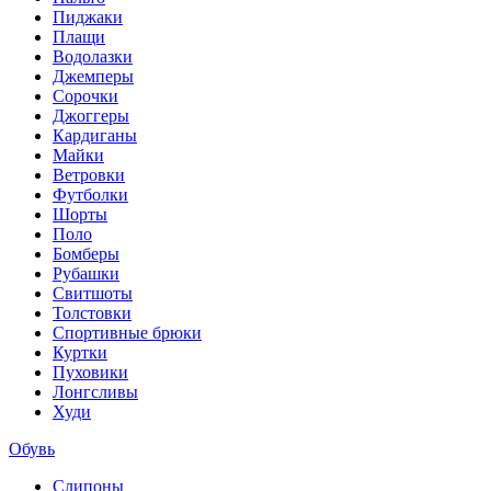
Пиджаки
Плащи
Водолазки
Джемперы
Сорочки
Джоггеры
Кардиганы
Майки
Ветровки
Футболки
Шорты
Поло
Бомберы
Рубашки
Свитшоты
Толстовки
Спортивные брюки
Куртки
Пуховики
Лонгсливы
Худи
Обувь
Слипоны