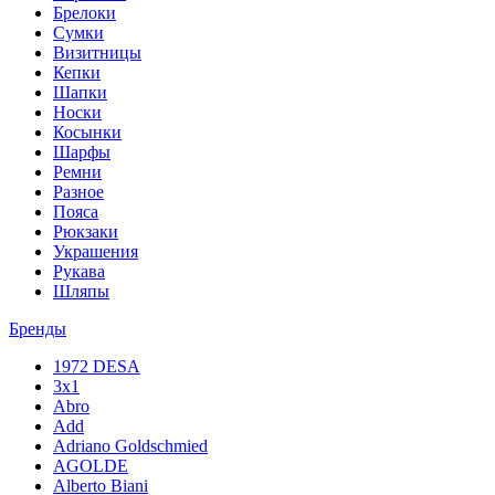
Брелоки
Сумки
Визитницы
Кепки
Шапки
Носки
Косынки
Шарфы
Ремни
Разное
Пояса
Рюкзаки
Украшения
Рукава
Шляпы
Бренды
1972 DESA
3x1
Abro
Add
Adriano Goldschmied
AGOLDE
Alberto Biani