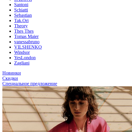
Santoni
Schiatti
Sebastian
Tak.Ori
Theory
Thes Thes
Tomas Maier
vanessabruno
VILSHENKO
Windsor
YesLondon
Zagliani
Новинки
Скидки
Специальное предложение