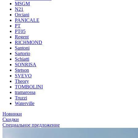
MSGM
N21
Orciani
PANICALE
PT
PT05
Regent
RICHMOND
Santoni
Sartorio
Schiatti
SONRISA
Stetson
SVEVO
Theory
TOMBOLINI
tramarossa
Truzzi
Waterville
Новинки
Скидки
Специальное предложение