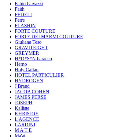
Fabio Gavazzi
Faith
FEDELI
Ferre
FLASHIN
FORTE COUTURE
FORTE DEI MARMI COUTURE
Giuliana Teso
GRAVITEIGHT
GREYMER
H*D*S*N baracco
Herno
Holy Caftan
HOTEL PARTICULIER
HYDROGEN
J Brand
JACOB COHEN
JAMES PERSE
JOSEPH
Kalliste
KHRISJOY
L'AGENCE
LARDINI
M A T E
Ma'at