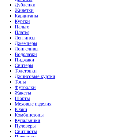
Дубленки
Жилетки
Кардиганы
Куртки
Пальто
Платья
Леггинсы
Джемперы
Лонгсливы
Водолазки
Пиджаки
Свитеры
Толстовки
Джинсовые куртки
Топы
Футболки
Жакеты
Шорты
Меховые изделия
Юбки
Комбинезоны
Купальники
Пуловеры
Свитшоты
Пуховики