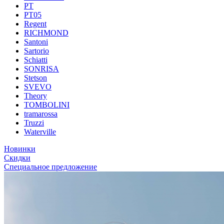
PT
PT05
Regent
RICHMOND
Santoni
Sartorio
Schiatti
SONRISA
Stetson
SVEVO
Theory
TOMBOLINI
tramarossa
Truzzi
Waterville
Новинки
Скидки
Специальное предложение