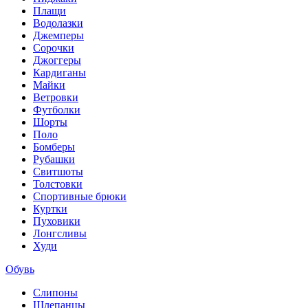
Плащи
Водолазки
Джемперы
Сорочки
Джоггеры
Кардиганы
Майки
Ветровки
Футболки
Шорты
Поло
Бомберы
Рубашки
Свитшоты
Толстовки
Спортивные брюки
Куртки
Пуховики
Лонгсливы
Худи
Обувь
Слипоны
Шлепанцы