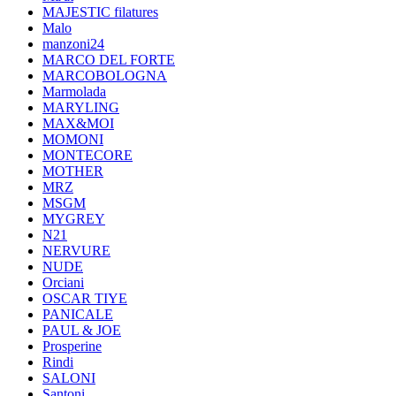
MAJESTIC filatures
Malo
manzoni24
MARCO DEL FORTE
MARCOBOLOGNA
Marmolada
MARYLING
MAX&MOI
MOMONI
MONTECORE
MOTHER
MRZ
MSGM
MYGREY
N21
NERVURE
NUDE
Orciani
OSCAR TIYE
PANICALE
PAUL & JOE
Prosperine
Rindi
SALONI
Santoni