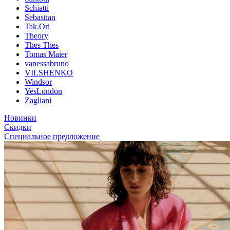
Schiatti
Sebastian
Tak.Ori
Theory
Thes Thes
Tomas Maier
vanessabruno
VILSHENKO
Windsor
YesLondon
Zagliani
Новинки
Скидки
Специальное предложение