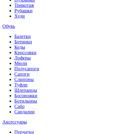
Трикотаж
Рубашки
Худи
Обувь
Балетки
Ботинки
Кеды
Кроссовки
Лоферы
Мюли
Полусапоги
Сапоги
Слипоны
Туфли
Шлепанцы
Босоножки
Ботильоны
Сабо
Сандалии
Аксессуары
Перчатки