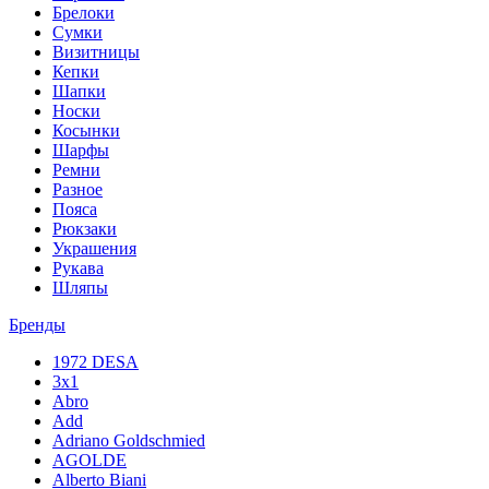
Брелоки
Сумки
Визитницы
Кепки
Шапки
Носки
Косынки
Шарфы
Ремни
Разное
Пояса
Рюкзаки
Украшения
Рукава
Шляпы
Бренды
1972 DESA
3x1
Abro
Add
Adriano Goldschmied
AGOLDE
Alberto Biani