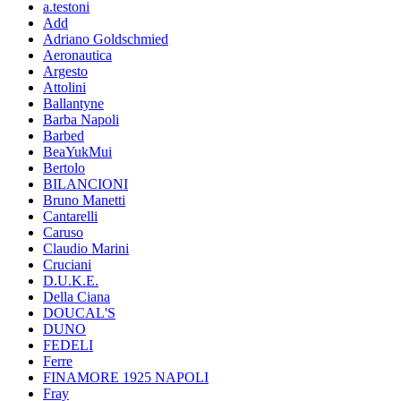
a.testoni
Add
Adriano Goldschmied
Aeronautica
Argesto
Attolini
Ballantyne
Barba Napoli
Barbed
BeaYukMui
Bertolo
BILANCIONI
Bruno Manetti
Cantarelli
Caruso
Claudio Marini
Cruciani
D.U.K.E.
Della Ciana
DOUCAL'S
DUNO
FEDELI
Ferre
FINAMORE 1925 NAPOLI
Fray