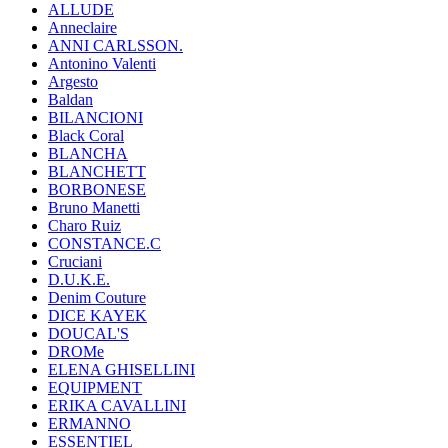
ALLUDE
Anneclaire
ANNI CARLSSON.
Antonino Valenti
Argesto
Baldan
BILANCIONI
Black Coral
BLANCHA
BLANCHETT
BORBONESE
Bruno Manetti
Charo Ruiz
CONSTANCE.C
Cruciani
D.U.K.E.
Denim Couture
DICE KAYEK
DOUCAL'S
DROMe
ELENA GHISELLINI
EQUIPMENT
ERIKA CAVALLINI
ERMANNO
ESSENTIEL