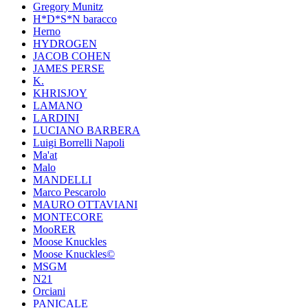
Gregory Munitz
H*D*S*N baracco
Herno
HYDROGEN
JACOB COHEN
JAMES PERSE
K.
KHRISJOY
LAMANO
LARDINI
LUCIANO BARBERA
Luigi Borrelli Napoli
Ma'at
Malo
MANDELLI
Marco Pescarolo
MAURO OTTAVIANI
MONTECORE
MooRER
Moose Knuckles
Moose Knuckles©️
MSGM
N21
Orciani
PANICALE