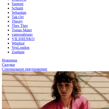
Santoni
Schiatti
Sebastian
Tak.Ori
Theory
Thes Thes
Tomas Maier
vanessabruno
VILSHENKO
Windsor
YesLondon
Zagliani
Новинки
Скидки
Специальное предложение