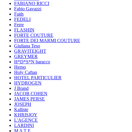
FABIANO RICCI
Fabio Gavazzi
Faith
FEDELI
Ferre
FLASHIN
FORTE COUTURE
FORTE DEI MARMI COUTURE
Giuliana Teso
GRAVITEIGHT
GREYMER
H*D*S*N baracco
Herno
Holy Caftan
HOTEL PARTICULIER
HYDROGEN
J Brand
JACOB COHEN
JAMES PERSE
JOSEPH
Kalliste
KHRISJOY
L'AGENCE
LARDINI
M A T E