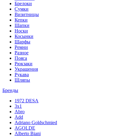
Брелоки
Сумки
Визитницы
Кепки
Шапки
Носки
Косынки
Шарфы
Ремни
Разное
Пояса
Рюкзаки
Украшения
Рукава
Шляпы
Бренды
1972 DESA
3x1
Abro
Add
Adriano Goldschmied
AGOLDE
Alberto Biani