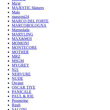
Ma'at
MAJESTIC filatures
Malo
manzoni24
MARCO DEL FORTE
MARCOBOLOGNA
Marmolada
MARYLING
MAX&MOI
MOMONI
MONTECORE
MOTHER
MRZ
MSGM
MYGREY
N21
NERVURE
NUDE
Orciani
OSCAR TIYE
PANICALE
PAUL & JOE
Prosperine
Rindi
SALONI