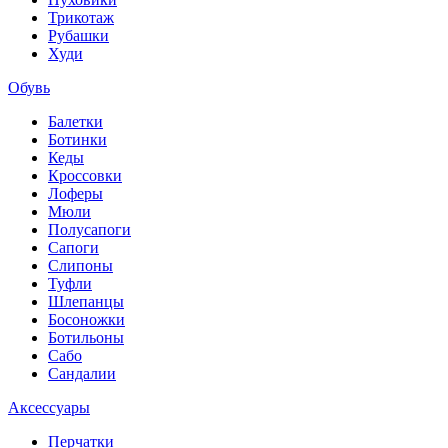
Трикотаж
Рубашки
Худи
Обувь
Балетки
Ботинки
Кеды
Кроссовки
Лоферы
Мюли
Полусапоги
Сапоги
Слипоны
Туфли
Шлепанцы
Босоножки
Ботильоны
Сабо
Сандалии
Аксессуары
Перчатки