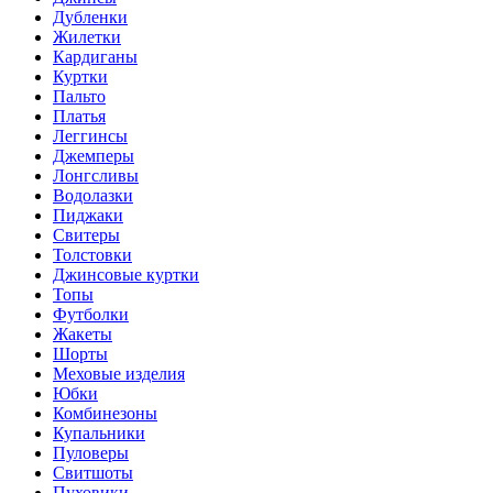
Дубленки
Жилетки
Кардиганы
Куртки
Пальто
Платья
Леггинсы
Джемперы
Лонгсливы
Водолазки
Пиджаки
Свитеры
Толстовки
Джинсовые куртки
Топы
Футболки
Жакеты
Шорты
Меховые изделия
Юбки
Комбинезоны
Купальники
Пуловеры
Свитшоты
Пуховики