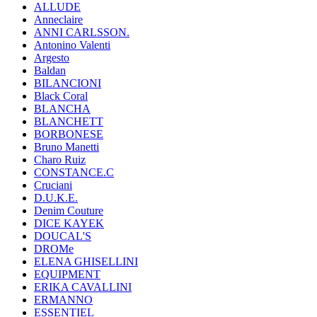
ALLUDE
Anneclaire
ANNI CARLSSON.
Antonino Valenti
Argesto
Baldan
BILANCIONI
Black Coral
BLANCHA
BLANCHETT
BORBONESE
Bruno Manetti
Charo Ruiz
CONSTANCE.C
Cruciani
D.U.K.E.
Denim Couture
DICE KAYEK
DOUCAL'S
DROMe
ELENA GHISELLINI
EQUIPMENT
ERIKA CAVALLINI
ERMANNO
ESSENTIEL