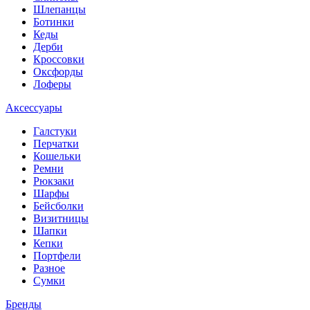
Шлепанцы
Ботинки
Кеды
Дерби
Кроссовки
Оксфорды
Лоферы
Аксессуары
Галстуки
Перчатки
Кошельки
Ремни
Рюкзаки
Шарфы
Бейсболки
Визитницы
Шапки
Кепки
Портфели
Разное
Сумки
Бренды