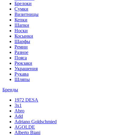
Брелоки
Сумки
Визитницы
Кепки
Шапки
Носки
Косынки
Шарфы
Ремни
Разное
Пояса
Рюкзаки
Украшения
Рукава
Шляпы
Бренды
1972 DESA
3x1
Abro
Add
Adriano Goldschmied
AGOLDE
Alberto Biani