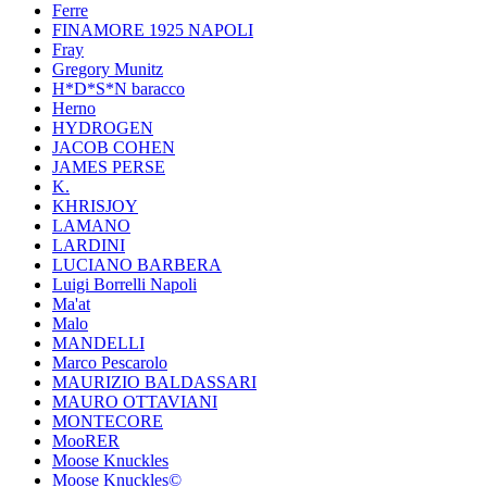
Ferre
FINAMORE 1925 NAPOLI
Fray
Gregory Munitz
H*D*S*N baracco
Herno
HYDROGEN
JACOB COHEN
JAMES PERSE
K.
KHRISJOY
LAMANO
LARDINI
LUCIANO BARBERA
Luigi Borrelli Napoli
Ma'at
Malo
MANDELLI
Marco Pescarolo
MAURIZIO BALDASSARI
MAURO OTTAVIANI
MONTECORE
MooRER
Moose Knuckles
Moose Knuckles©️