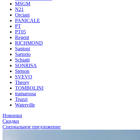
MSGM
N21
Orciani
PANICALE
PT
PT05
Regent
RICHMOND
Santoni
Sartorio
Schiatti
SONRISA
Stetson
SVEVO
Theory
TOMBOLINI
tramarossa
Truzzi
Waterville
Новинки
Скидки
Специальное предложение