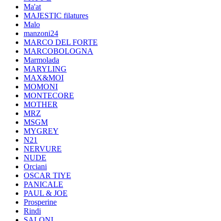
Ma'at
MAJESTIC filatures
Malo
manzoni24
MARCO DEL FORTE
MARCOBOLOGNA
Marmolada
MARYLING
MAX&MOI
MOMONI
MONTECORE
MOTHER
MRZ
MSGM
MYGREY
N21
NERVURE
NUDE
Orciani
OSCAR TIYE
PANICALE
PAUL & JOE
Prosperine
Rindi
SALONI