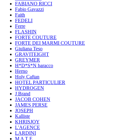
FABIANO RICCI
Fabio Gavazzi
Faith
FEDELI
Ferre
FLASHIN
FORTE COUTURE
FORTE DEI MARMI COUTURE
Giuliana Teso
GRAVITEIGHT
GREYMER
H*D*S*N baracco
Herno
Holy Caftan
HOTEL PARTICULIER
HYDROGEN
J Brand
JACOB COHEN
JAMES PERSE
JOSEPH
Kalliste
KHRISJOY
L'AGENCE
LARDINI
M A T E