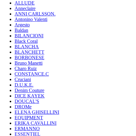
ALLUDE
Anneclaire
ANNI CARLSSON.
Antonino Valenti
Argesto
Baldan
BILANCIONI
Black Coral
BLANCHA
BLANCHETT
BORBONESE
Bruno Manetti
Charo Ruiz
CONSTANCE.C
Cruciani
D.U.K.E.
Denim Couture
DICE KAYEK
DOUCAL'S
DROMe
ELENA GHISELLINI
EQUIPMENT
ERIKA CAVALLINI
ERMANNO
ESSENTIEL