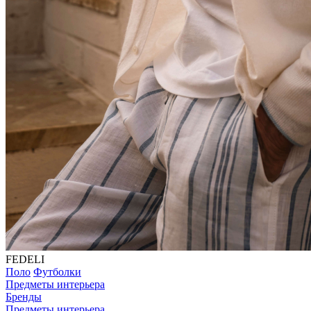
FEDELI
Поло
Футболки
Предметы интерьера
Бренды
Предметы интерьера