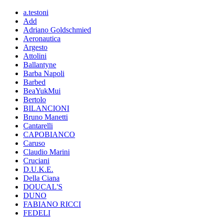
a.testoni
Add
Adriano Goldschmied
Aeronautica
Argesto
Attolini
Ballantyne
Barba Napoli
Barbed
BeaYukMui
Bertolo
BILANCIONI
Bruno Manetti
Cantarelli
CAPOBIANCO
Caruso
Claudio Marini
Cruciani
D.U.K.E.
Della Ciana
DOUCAL'S
DUNO
FABIANO RICCI
FEDELI