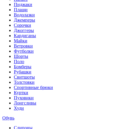
Пиджаки
Плащи
Водолазки
Джемперы
Сорочки
Джоггеры
Кардиганы
Майки
Ветровки
Футболки
Шорты
Поло
Бомберы
Рубашки
Свитшоты
Толстовки
Спортивные брюки
Куртки
Пуховики
Лонгсливы
Худи
Обувь
Слипоны