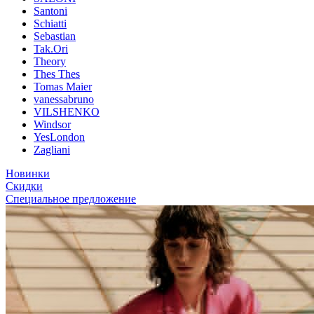
Santoni
Schiatti
Sebastian
Tak.Ori
Theory
Thes Thes
Tomas Maier
vanessabruno
VILSHENKO
Windsor
YesLondon
Zagliani
Новинки
Скидки
Специальное предложение