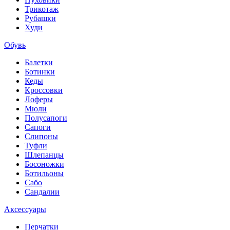
Трикотаж
Рубашки
Худи
Обувь
Балетки
Ботинки
Кеды
Кроссовки
Лоферы
Мюли
Полусапоги
Сапоги
Слипоны
Туфли
Шлепанцы
Босоножки
Ботильоны
Сабо
Сандалии
Аксессуары
Перчатки