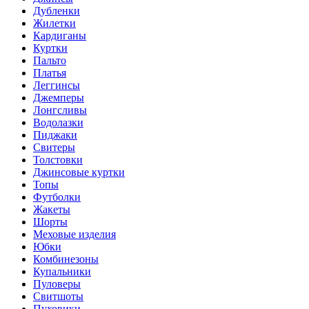
Дубленки
Жилетки
Кардиганы
Куртки
Пальто
Платья
Леггинсы
Джемперы
Лонгсливы
Водолазки
Пиджаки
Свитеры
Толстовки
Джинсовые куртки
Топы
Футболки
Жакеты
Шорты
Меховые изделия
Юбки
Комбинезоны
Купальники
Пуловеры
Свитшоты
Пуховики