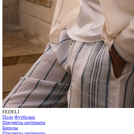
FEDELI
Поло
Футболки
Предметы интерьера
Бренды
Предметы интерьера