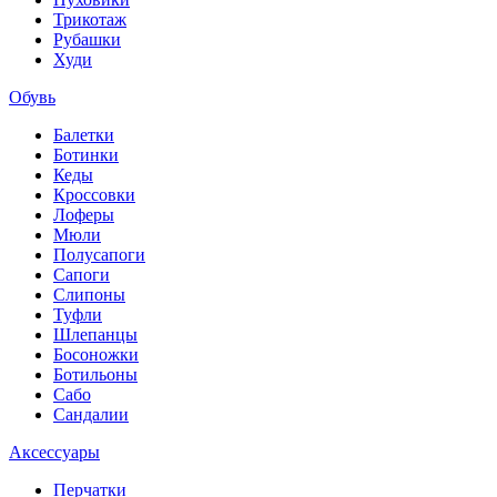
Трикотаж
Рубашки
Худи
Обувь
Балетки
Ботинки
Кеды
Кроссовки
Лоферы
Мюли
Полусапоги
Сапоги
Слипоны
Туфли
Шлепанцы
Босоножки
Ботильоны
Сабо
Сандалии
Аксессуары
Перчатки