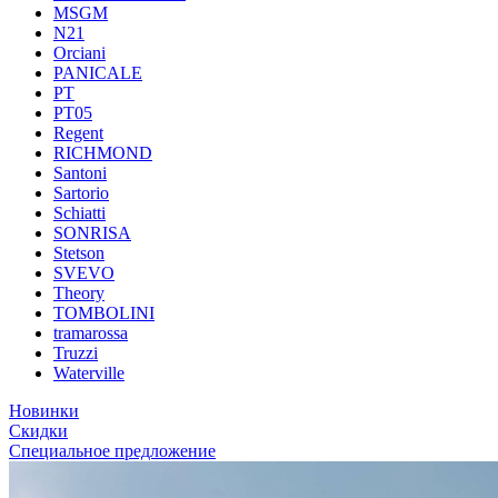
MSGM
N21
Orciani
PANICALE
PT
PT05
Regent
RICHMOND
Santoni
Sartorio
Schiatti
SONRISA
Stetson
SVEVO
Theory
TOMBOLINI
tramarossa
Truzzi
Waterville
Новинки
Скидки
Специальное предложение