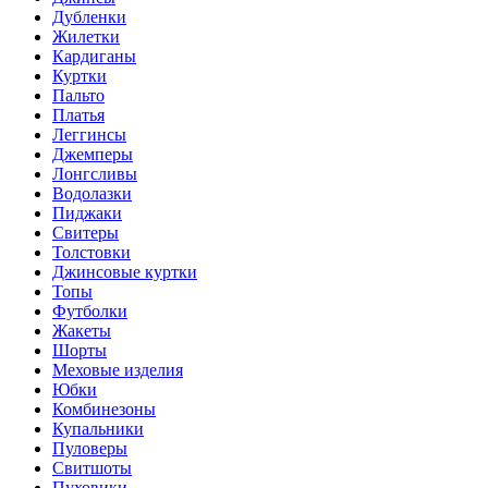
Дубленки
Жилетки
Кардиганы
Куртки
Пальто
Платья
Леггинсы
Джемперы
Лонгсливы
Водолазки
Пиджаки
Свитеры
Толстовки
Джинсовые куртки
Топы
Футболки
Жакеты
Шорты
Меховые изделия
Юбки
Комбинезоны
Купальники
Пуловеры
Свитшоты
Пуховики