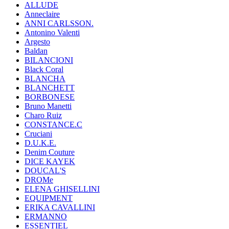
ALLUDE
Anneclaire
ANNI CARLSSON.
Antonino Valenti
Argesto
Baldan
BILANCIONI
Black Coral
BLANCHA
BLANCHETT
BORBONESE
Bruno Manetti
Charo Ruiz
CONSTANCE.C
Cruciani
D.U.K.E.
Denim Couture
DICE KAYEK
DOUCAL'S
DROMe
ELENA GHISELLINI
EQUIPMENT
ERIKA CAVALLINI
ERMANNO
ESSENTIEL