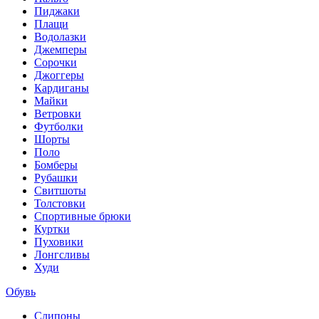
Пиджаки
Плащи
Водолазки
Джемперы
Сорочки
Джоггеры
Кардиганы
Майки
Ветровки
Футболки
Шорты
Поло
Бомберы
Рубашки
Свитшоты
Толстовки
Спортивные брюки
Куртки
Пуховики
Лонгсливы
Худи
Обувь
Слипоны