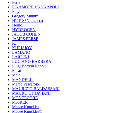
Ferre
FINAMORE 1925 NAPOLI
Fray
Gregory Munitz
H*D*S*N baracco
Herno
HYDROGEN
JACOB COHEN
JAMES PERSE
K.
KHRISJOY
LAMANO
LARDINI
LUCIANO BARBERA
Luigi Borrelli Napoli
Ma'at
Malo
MANDELLI
Marco Pescarolo
MAURIZIO BALDASSARI
MAURO OTTAVIANI
MONTECORE
MooRER
Moose Knuckles
Moose Knuckles©️