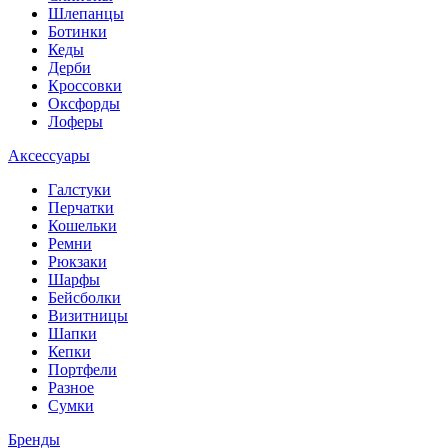
Шлепанцы
Ботинки
Кеды
Дерби
Кроссовки
Оксфорды
Лоферы
Аксессуары
Галстуки
Перчатки
Кошельки
Ремни
Рюкзаки
Шарфы
Бейсболки
Визитницы
Шапки
Кепки
Портфели
Разное
Сумки
Бренды