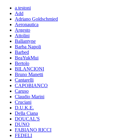
a.testoni
Add
Adriano Goldschmied
Aeronautica
Argesto
Attolini
Ballantyne
Barba Napoli
Barbed
BeaYukMui
Bertolo
BILANCIONI
Bruno Manetti
Cantarelli
CAPOBIANCO
Caruso
Claudio Marini
Cruciani
D.U.K.E.
Della Ciana
DOUCAL'S
DUNO
FABIANO RICCI
FEDELI