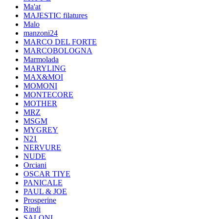
Ma'at
MAJESTIC filatures
Malo
manzoni24
MARCO DEL FORTE
MARCOBOLOGNA
Marmolada
MARYLING
MAX&MOI
MOMONI
MONTECORE
MOTHER
MRZ
MSGM
MYGREY
N21
NERVURE
NUDE
Orciani
OSCAR TIYE
PANICALE
PAUL & JOE
Prosperine
Rindi
SALONI