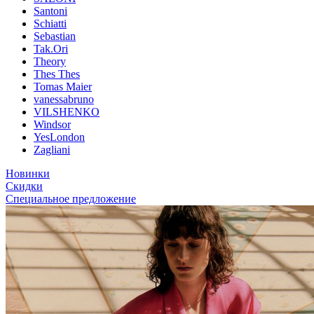
Santoni
Schiatti
Sebastian
Tak.Ori
Theory
Thes Thes
Tomas Maier
vanessabruno
VILSHENKO
Windsor
YesLondon
Zagliani
Новинки
Скидки
Специальное предложение