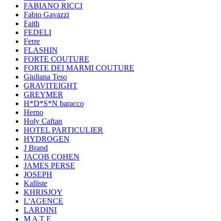
FABIANO RICCI
Fabio Gavazzi
Faith
FEDELI
Ferre
FLASHIN
FORTE COUTURE
FORTE DEI MARMI COUTURE
Giuliana Teso
GRAVITEIGHT
GREYMER
H*D*S*N baracco
Herno
Holy Caftan
HOTEL PARTICULIER
HYDROGEN
J Brand
JACOB COHEN
JAMES PERSE
JOSEPH
Kalliste
KHRISJOY
L'AGENCE
LARDINI
M A T E