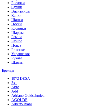
Брелоки
Сумки
Визитницы
Кепки
Шапки
Носки
Косынки
Шарфы
Ремни
Разное
Пояса
Рюкзаки
Украшения
Рукава
Шляпы
Бренды
1972 DESA
3x1
Abro
Add
Adriano Goldschmied
AGOLDE
Alberto Biani