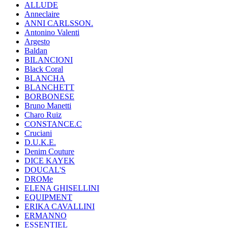
ALLUDE
Anneclaire
ANNI CARLSSON.
Antonino Valenti
Argesto
Baldan
BILANCIONI
Black Coral
BLANCHA
BLANCHETT
BORBONESE
Bruno Manetti
Charo Ruiz
CONSTANCE.C
Cruciani
D.U.K.E.
Denim Couture
DICE KAYEK
DOUCAL'S
DROMe
ELENA GHISELLINI
EQUIPMENT
ERIKA CAVALLINI
ERMANNO
ESSENTIEL