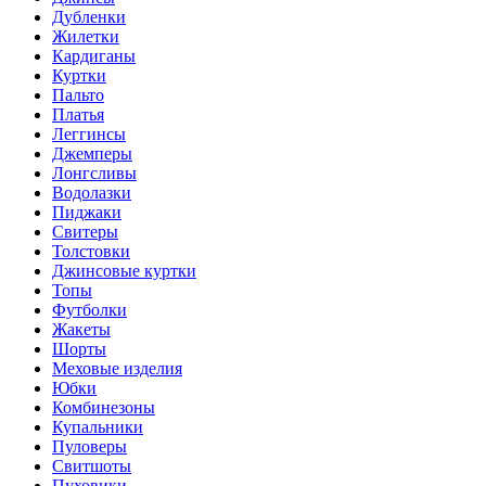
Дубленки
Жилетки
Кардиганы
Куртки
Пальто
Платья
Леггинсы
Джемперы
Лонгсливы
Водолазки
Пиджаки
Свитеры
Толстовки
Джинсовые куртки
Топы
Футболки
Жакеты
Шорты
Меховые изделия
Юбки
Комбинезоны
Купальники
Пуловеры
Свитшоты
Пуховики