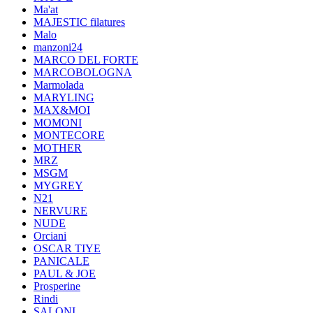
Ma'at
MAJESTIC filatures
Malo
manzoni24
MARCO DEL FORTE
MARCOBOLOGNA
Marmolada
MARYLING
MAX&MOI
MOMONI
MONTECORE
MOTHER
MRZ
MSGM
MYGREY
N21
NERVURE
NUDE
Orciani
OSCAR TIYE
PANICALE
PAUL & JOE
Prosperine
Rindi
SALONI