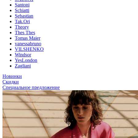
Santoni
Schiatti
Sebastian
Tak.Ori
Theory
Thes Thes
Tomas Maier
vanessabruno
VILSHENKO
Windsor
YesLondon
Zagliani
Новинки
Скидки
Специальное предложение