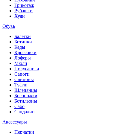
Трикотаж
Рубашки
Худи
Обувь
Балетки
Ботинки
Кеды
Кроссовки
Лоферы
Мюли
Полусапоги
Сапоги
Слипоны
Туфли
Шлепанцы
Босоножки
Ботильоны
Сабо
Сандалии
Аксессуары
Перчатки