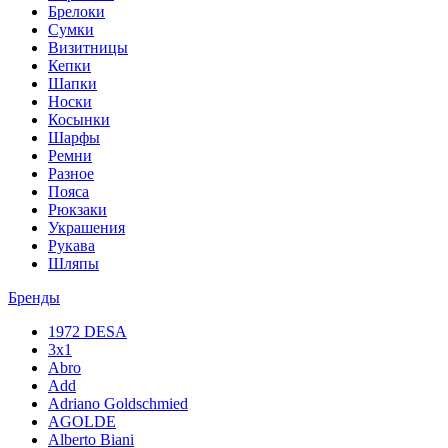
Брелоки
Сумки
Визитницы
Кепки
Шапки
Носки
Косынки
Шарфы
Ремни
Разное
Пояса
Рюкзаки
Украшения
Рукава
Шляпы
Бренды
1972 DESA
3x1
Abro
Add
Adriano Goldschmied
AGOLDE
Alberto Biani