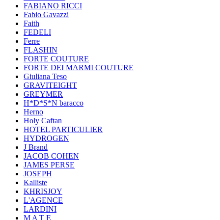
FABIANO RICCI
Fabio Gavazzi
Faith
FEDELI
Ferre
FLASHIN
FORTE COUTURE
FORTE DEI MARMI COUTURE
Giuliana Teso
GRAVITEIGHT
GREYMER
H*D*S*N baracco
Herno
Holy Caftan
HOTEL PARTICULIER
HYDROGEN
J Brand
JACOB COHEN
JAMES PERSE
JOSEPH
Kalliste
KHRISJOY
L'AGENCE
LARDINI
M A T E