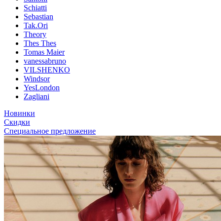
Schiatti
Sebastian
Tak.Ori
Theory
Thes Thes
Tomas Maier
vanessabruno
VILSHENKO
Windsor
YesLondon
Zagliani
Новинки
Скидки
Специальное предложение