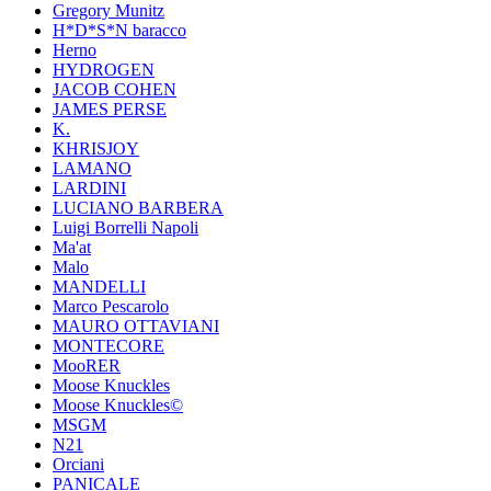
Gregory Munitz
H*D*S*N baracco
Herno
HYDROGEN
JACOB COHEN
JAMES PERSE
K.
KHRISJOY
LAMANO
LARDINI
LUCIANO BARBERA
Luigi Borrelli Napoli
Ma'at
Malo
MANDELLI
Marco Pescarolo
MAURO OTTAVIANI
MONTECORE
MooRER
Moose Knuckles
Moose Knuckles©️
MSGM
N21
Orciani
PANICALE