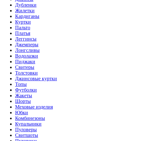
Дубленки
Жилетки
Кардиганы
Куртки
Пальто
Платья
Леггинсы
Джемперы
Лонгсливы
Водолазки
Пиджаки
Свитеры
Толстовки
Джинсовые куртки
Топы
Футболки
Жакеты
Шорты
Меховые изделия
Юбки
Комбинезоны
Купальники
Пуловеры
Свитшоты
Пуховики