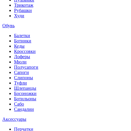
Трикотаж
Рубашки
Худи
Обувь
Балетки
Ботинки
Кеды
Кроссовки
Лоферы
Мюли
Полусапоги
Сапоги
Слипоны
Туфли
Шлепанцы
Босоножки
Ботильоны
Сабо
Сандалии
Аксессуары
Перчатки