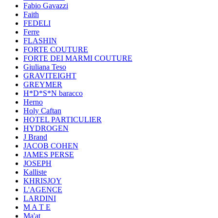
Fabio Gavazzi
Faith
FEDELI
Ferre
FLASHIN
FORTE COUTURE
FORTE DEI MARMI COUTURE
Giuliana Teso
GRAVITEIGHT
GREYMER
H*D*S*N baracco
Herno
Holy Caftan
HOTEL PARTICULIER
HYDROGEN
J Brand
JACOB COHEN
JAMES PERSE
JOSEPH
Kalliste
KHRISJOY
L'AGENCE
LARDINI
M A T E
Ma'at