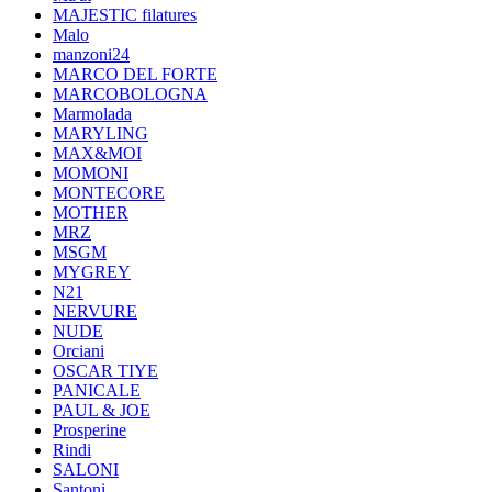
MAJESTIC filatures
Malo
manzoni24
MARCO DEL FORTE
MARCOBOLOGNA
Marmolada
MARYLING
MAX&MOI
MOMONI
MONTECORE
MOTHER
MRZ
MSGM
MYGREY
N21
NERVURE
NUDE
Orciani
OSCAR TIYE
PANICALE
PAUL & JOE
Prosperine
Rindi
SALONI
Santoni