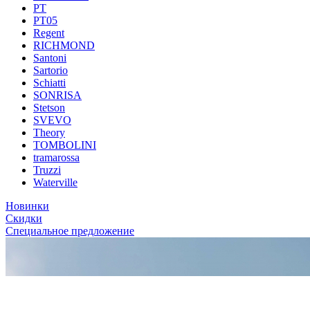
PT
PT05
Regent
RICHMOND
Santoni
Sartorio
Schiatti
SONRISA
Stetson
SVEVO
Theory
TOMBOLINI
tramarossa
Truzzi
Waterville
Новинки
Скидки
Специальное предложение