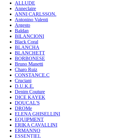
ALLUDE
Anneclaire
ANNI CARLSSON.
Antonino Valenti
Argesto
Baldan
BILANCIONI
Black Coral
BLANCHA
BLANCHETT
BORBONESE
Bruno Manetti
Charo Ruiz
CONSTANCE.C
Cruciani
D.U.K.E.
Denim Couture
DICE KAYEK
DOUCAL'S
DROMe
ELENA GHISELLINI
EQUIPMENT
ERIKA CAVALLINI
ERMANNO
ESSENTIEL