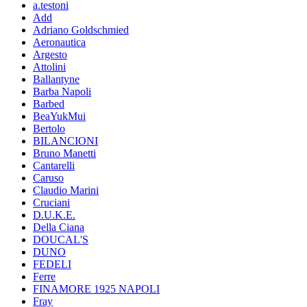
a.testoni
Add
Adriano Goldschmied
Aeronautica
Argesto
Attolini
Ballantyne
Barba Napoli
Barbed
BeaYukMui
Bertolo
BILANCIONI
Bruno Manetti
Cantarelli
Caruso
Claudio Marini
Cruciani
D.U.K.E.
Della Ciana
DOUCAL'S
DUNO
FEDELI
Ferre
FINAMORE 1925 NAPOLI
Fray