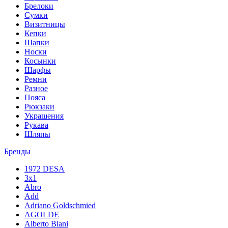
Брелоки
Сумки
Визитницы
Кепки
Шапки
Носки
Косынки
Шарфы
Ремни
Разное
Пояса
Рюкзаки
Украшения
Рукава
Шляпы
Бренды
1972 DESA
3x1
Abro
Add
Adriano Goldschmied
AGOLDE
Alberto Biani