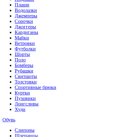
Плащи
Водолазки
Джемперы
Сорочки
Джоггеры
Кардиганы
Майки
Ветровки
Футболки
Шорты
Поло
Бомберы
Рубашки
Свитшоты
Толстовки
Спортивные брюки
Куртки
Пуховики
Лонгсливы
Худи
Обувь
Слипоны
Шлепанцы