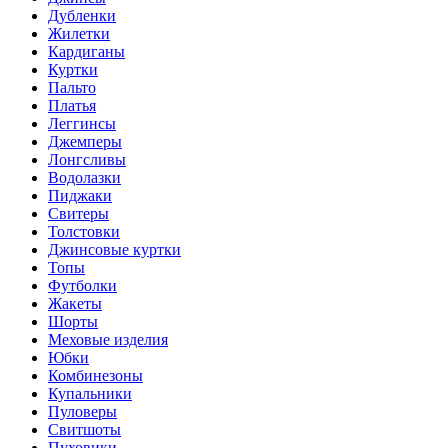
Дубленки
Жилетки
Кардиганы
Куртки
Пальто
Платья
Леггинсы
Джемперы
Лонгсливы
Водолазки
Пиджаки
Свитеры
Толстовки
Джинсовые куртки
Топы
Футболки
Жакеты
Шорты
Меховые изделия
Юбки
Комбинезоны
Купальники
Пуловеры
Свитшоты
Пуховики