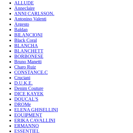
ALLUDE
Anneclaire
ANNI CARLSSON.
Antonino Valenti
Argesto
Baldan
BILANCIONI
Black Coral
BLANCHA
BLANCHETT
BORBONESE
Bruno Manetti
Charo Ruiz
CONSTANCE.C
Cruciani
D.U.K.E.
Denim Couture
DICE KAYEK
DOUCAL'S
DROMe
ELENA GHISELLINI
EQUIPMENT
ERIKA CAVALLINI
ERMANNO
ESSENTIEL