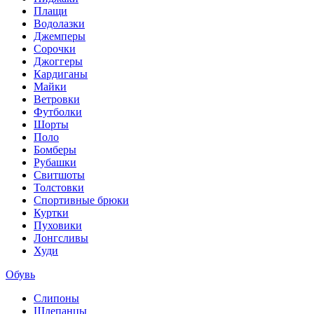
Плащи
Водолазки
Джемперы
Сорочки
Джоггеры
Кардиганы
Майки
Ветровки
Футболки
Шорты
Поло
Бомберы
Рубашки
Свитшоты
Толстовки
Спортивные брюки
Куртки
Пуховики
Лонгсливы
Худи
Обувь
Слипоны
Шлепанцы