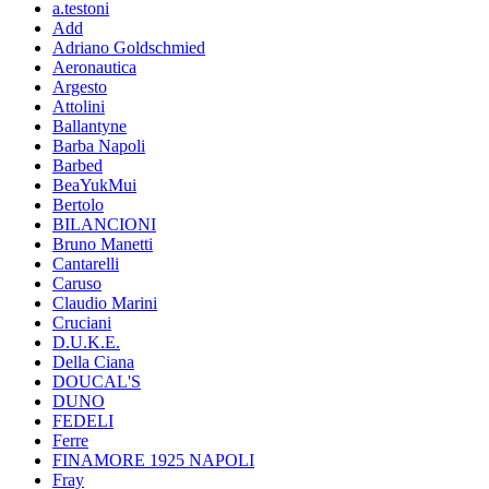
a.testoni
Add
Adriano Goldschmied
Aeronautica
Argesto
Attolini
Ballantyne
Barba Napoli
Barbed
BeaYukMui
Bertolo
BILANCIONI
Bruno Manetti
Cantarelli
Caruso
Claudio Marini
Cruciani
D.U.K.E.
Della Ciana
DOUCAL'S
DUNO
FEDELI
Ferre
FINAMORE 1925 NAPOLI
Fray