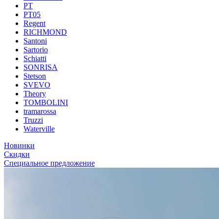
PT
PT05
Regent
RICHMOND
Santoni
Sartorio
Schiatti
SONRISA
Stetson
SVEVO
Theory
TOMBOLINI
tramarossa
Truzzi
Waterville
Новинки
Скидки
Специальное предложение