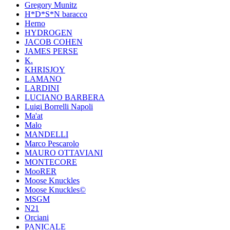
Gregory Munitz
H*D*S*N baracco
Herno
HYDROGEN
JACOB COHEN
JAMES PERSE
K.
KHRISJOY
LAMANO
LARDINI
LUCIANO BARBERA
Luigi Borrelli Napoli
Ma'at
Malo
MANDELLI
Marco Pescarolo
MAURO OTTAVIANI
MONTECORE
MooRER
Moose Knuckles
Moose Knuckles©️
MSGM
N21
Orciani
PANICALE