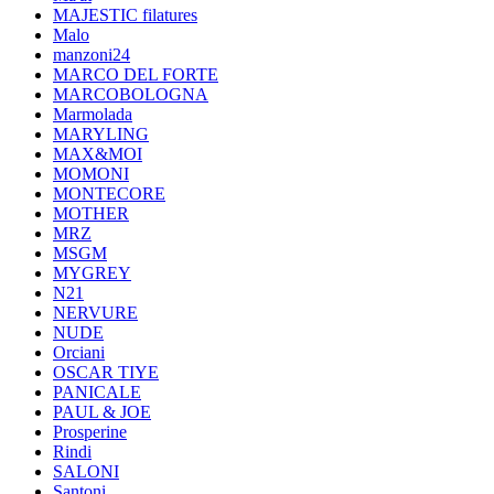
MAJESTIC filatures
Malo
manzoni24
MARCO DEL FORTE
MARCOBOLOGNA
Marmolada
MARYLING
MAX&MOI
MOMONI
MONTECORE
MOTHER
MRZ
MSGM
MYGREY
N21
NERVURE
NUDE
Orciani
OSCAR TIYE
PANICALE
PAUL & JOE
Prosperine
Rindi
SALONI
Santoni