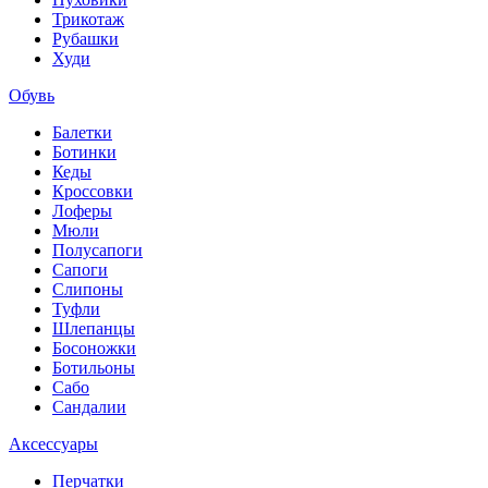
Трикотаж
Рубашки
Худи
Обувь
Балетки
Ботинки
Кеды
Кроссовки
Лоферы
Мюли
Полусапоги
Сапоги
Слипоны
Туфли
Шлепанцы
Босоножки
Ботильоны
Сабо
Сандалии
Аксессуары
Перчатки