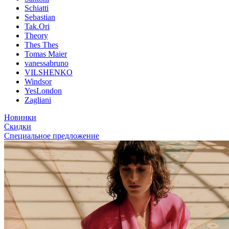
Schiatti
Sebastian
Tak.Ori
Theory
Thes Thes
Tomas Maier
vanessabruno
VILSHENKO
Windsor
YesLondon
Zagliani
Новинки
Скидки
Специальное предложение