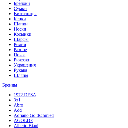
Брелоки
Сумки
Визитницы
Кепки
Шапки
Носки
Косынки
Шарфы
Ремни
Разное
Пояса
Рюкзаки
Украшения
Рукава
Шляпы
Бренды
1972 DESA
3x1
Abro
Add
Adriano Goldschmied
AGOLDE
Alberto Biani