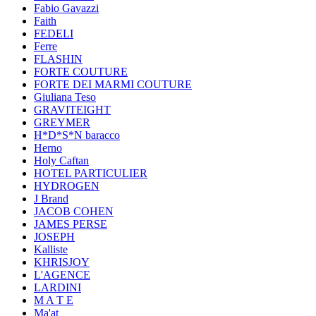
Fabio Gavazzi
Faith
FEDELI
Ferre
FLASHIN
FORTE COUTURE
FORTE DEI MARMI COUTURE
Giuliana Teso
GRAVITEIGHT
GREYMER
H*D*S*N baracco
Herno
Holy Caftan
HOTEL PARTICULIER
HYDROGEN
J Brand
JACOB COHEN
JAMES PERSE
JOSEPH
Kalliste
KHRISJOY
L'AGENCE
LARDINI
M A T E
Ma'at