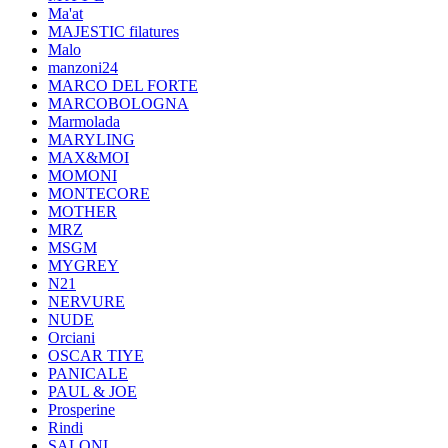
Ma'at
MAJESTIC filatures
Malo
manzoni24
MARCO DEL FORTE
MARCOBOLOGNA
Marmolada
MARYLING
MAX&MOI
MOMONI
MONTECORE
MOTHER
MRZ
MSGM
MYGREY
N21
NERVURE
NUDE
Orciani
OSCAR TIYE
PANICALE
PAUL & JOE
Prosperine
Rindi
SALONI