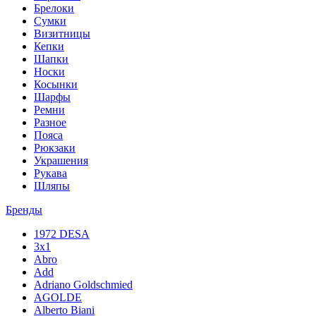
Брелоки
Сумки
Визитницы
Кепки
Шапки
Носки
Косынки
Шарфы
Ремни
Разное
Пояса
Рюкзаки
Украшения
Рукава
Шляпы
Бренды
1972 DESA
3x1
Abro
Add
Adriano Goldschmied
AGOLDE
Alberto Biani