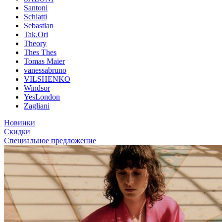
Santoni
Schiatti
Sebastian
Tak.Ori
Theory
Thes Thes
Tomas Maier
vanessabruno
VILSHENKO
Windsor
YesLondon
Zagliani
Новинки
Скидки
Специальное предложение