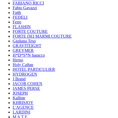
FABIANO RICCI
Fabio Gavazzi
Faith
FEDELI
Ferre
FLASHIN
FORTE COUTURE
FORTE DEI MARMI COUTURE
Giuliana Teso
GRAVITEIGHT
GREYMER
H*D*S*N baracco
Herno
Holy Caftan
HOTEL PARTICULIER
HYDROGEN
J Brand
JACOB COHEN
JAMES PERSE
JOSEPH
Kalliste
KHRISJOY
L'AGENCE
LARDINI
M A T E