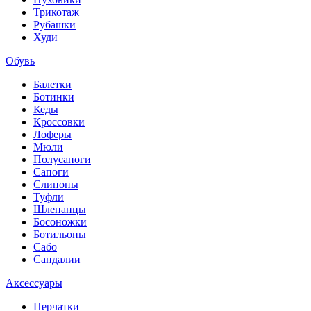
Трикотаж
Рубашки
Худи
Обувь
Балетки
Ботинки
Кеды
Кроссовки
Лоферы
Мюли
Полусапоги
Сапоги
Слипоны
Туфли
Шлепанцы
Босоножки
Ботильоны
Сабо
Сандалии
Аксессуары
Перчатки