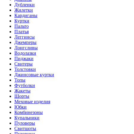
Дубленки
Жилетки
Кардиганы
Куртки
Пальто
Платья
Леггинсы
Джемперы
Лонгсливы
Водолазки
Пиджаки
Свитеры
Толстовки
Джинсовые куртки
Топы
Футболки
Жакеты
Шорты
Меховые изделия
Юбки
Комбинезоны
Купальники
Пуловеры
Свитшоты
Пуховики