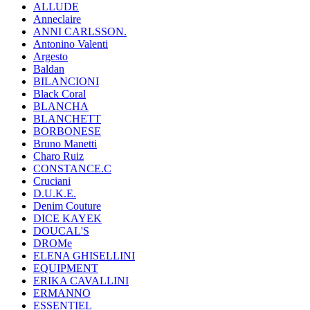
ALLUDE
Anneclaire
ANNI CARLSSON.
Antonino Valenti
Argesto
Baldan
BILANCIONI
Black Coral
BLANCHA
BLANCHETT
BORBONESE
Bruno Manetti
Charo Ruiz
CONSTANCE.C
Cruciani
D.U.K.E.
Denim Couture
DICE KAYEK
DOUCAL'S
DROMe
ELENA GHISELLINI
EQUIPMENT
ERIKA CAVALLINI
ERMANNO
ESSENTIEL