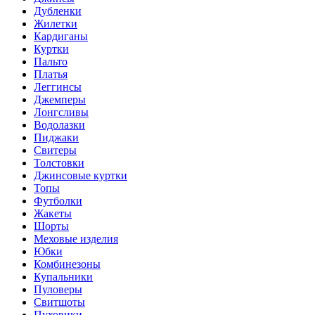
Дубленки
Жилетки
Кардиганы
Куртки
Пальто
Платья
Леггинсы
Джемперы
Лонгсливы
Водолазки
Пиджаки
Свитеры
Толстовки
Джинсовые куртки
Топы
Футболки
Жакеты
Шорты
Меховые изделия
Юбки
Комбинезоны
Купальники
Пуловеры
Свитшоты
Пуховики