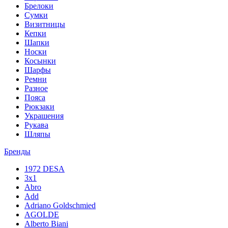
Брелоки
Сумки
Визитницы
Кепки
Шапки
Носки
Косынки
Шарфы
Ремни
Разное
Пояса
Рюкзаки
Украшения
Рукава
Шляпы
Бренды
1972 DESA
3x1
Abro
Add
Adriano Goldschmied
AGOLDE
Alberto Biani