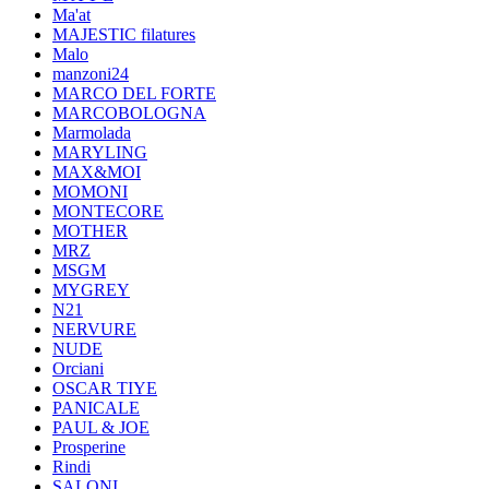
Ma'at
MAJESTIC filatures
Malo
manzoni24
MARCO DEL FORTE
MARCOBOLOGNA
Marmolada
MARYLING
MAX&MOI
MOMONI
MONTECORE
MOTHER
MRZ
MSGM
MYGREY
N21
NERVURE
NUDE
Orciani
OSCAR TIYE
PANICALE
PAUL & JOE
Prosperine
Rindi
SALONI