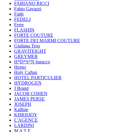
FABIANO RICCI
Fabio Gavazzi
Faith
FEDELI
Ferre
FLASHIN
FORTE COUTURE
FORTE DEI MARMI COUTURE
Giuliana Teso
GRAVITEIGHT
GREYMER
H*D*S*N baracco
Herno
Holy Caftan
HOTEL PARTICULIER
HYDROGEN
J Brand
JACOB COHEN
JAMES PERSE
JOSEPH
Kalliste
KHRISJOY
L'AGENCE
LARDINI
M A T E