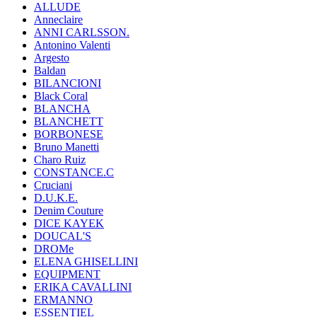
ALLUDE
Anneclaire
ANNI CARLSSON.
Antonino Valenti
Argesto
Baldan
BILANCIONI
Black Coral
BLANCHA
BLANCHETT
BORBONESE
Bruno Manetti
Charo Ruiz
CONSTANCE.C
Cruciani
D.U.K.E.
Denim Couture
DICE KAYEK
DOUCAL'S
DROMe
ELENA GHISELLINI
EQUIPMENT
ERIKA CAVALLINI
ERMANNO
ESSENTIEL