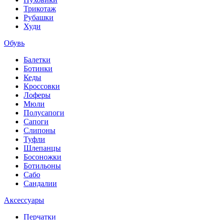
Трикотаж
Рубашки
Худи
Обувь
Балетки
Ботинки
Кеды
Кроссовки
Лоферы
Мюли
Полусапоги
Сапоги
Слипоны
Туфли
Шлепанцы
Босоножки
Ботильоны
Сабо
Сандалии
Аксессуары
Перчатки