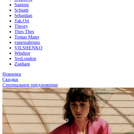
Santoni
Schiatti
Sebastian
Tak.Ori
Theory
Thes Thes
Tomas Maier
vanessabruno
VILSHENKO
Windsor
YesLondon
Zagliani
Новинки
Скидки
Специальное предложение