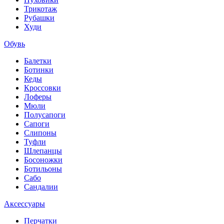
Трикотаж
Рубашки
Худи
Обувь
Балетки
Ботинки
Кеды
Кроссовки
Лоферы
Мюли
Полусапоги
Сапоги
Слипоны
Туфли
Шлепанцы
Босоножки
Ботильоны
Сабо
Сандалии
Аксессуары
Перчатки