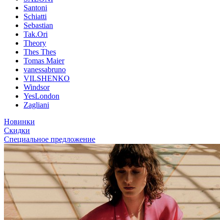
Santoni
Schiatti
Sebastian
Tak.Ori
Theory
Thes Thes
Tomas Maier
vanessabruno
VILSHENKO
Windsor
YesLondon
Zagliani
Новинки
Скидки
Специальное предложение