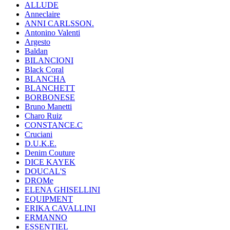
ALLUDE
Anneclaire
ANNI CARLSSON.
Antonino Valenti
Argesto
Baldan
BILANCIONI
Black Coral
BLANCHA
BLANCHETT
BORBONESE
Bruno Manetti
Charo Ruiz
CONSTANCE.C
Cruciani
D.U.K.E.
Denim Couture
DICE KAYEK
DOUCAL'S
DROMe
ELENA GHISELLINI
EQUIPMENT
ERIKA CAVALLINI
ERMANNO
ESSENTIEL