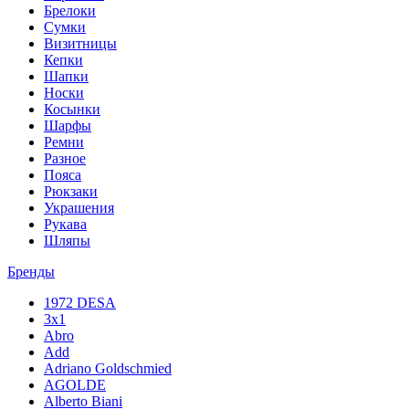
Брелоки
Сумки
Визитницы
Кепки
Шапки
Носки
Косынки
Шарфы
Ремни
Разное
Пояса
Рюкзаки
Украшения
Рукава
Шляпы
Бренды
1972 DESA
3x1
Abro
Add
Adriano Goldschmied
AGOLDE
Alberto Biani