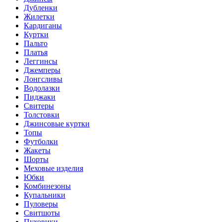
Дубленки
Жилетки
Кардиганы
Куртки
Пальто
Платья
Леггинсы
Джемперы
Лонгсливы
Водолазки
Пиджаки
Свитеры
Толстовки
Джинсовые куртки
Топы
Футболки
Жакеты
Шорты
Меховые изделия
Юбки
Комбинезоны
Купальники
Пуловеры
Свитшоты
Пуховики