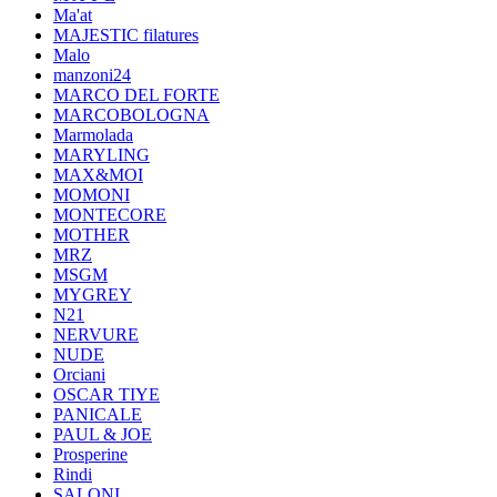
Ma'at
MAJESTIC filatures
Malo
manzoni24
MARCO DEL FORTE
MARCOBOLOGNA
Marmolada
MARYLING
MAX&MOI
MOMONI
MONTECORE
MOTHER
MRZ
MSGM
MYGREY
N21
NERVURE
NUDE
Orciani
OSCAR TIYE
PANICALE
PAUL & JOE
Prosperine
Rindi
SALONI