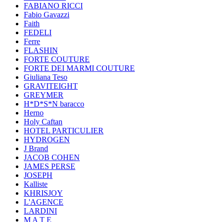
FABIANO RICCI
Fabio Gavazzi
Faith
FEDELI
Ferre
FLASHIN
FORTE COUTURE
FORTE DEI MARMI COUTURE
Giuliana Teso
GRAVITEIGHT
GREYMER
H*D*S*N baracco
Herno
Holy Caftan
HOTEL PARTICULIER
HYDROGEN
J Brand
JACOB COHEN
JAMES PERSE
JOSEPH
Kalliste
KHRISJOY
L'AGENCE
LARDINI
M A T E