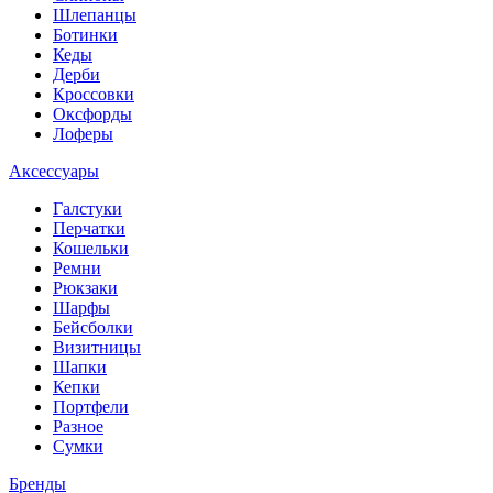
Шлепанцы
Ботинки
Кеды
Дерби
Кроссовки
Оксфорды
Лоферы
Аксессуары
Галстуки
Перчатки
Кошельки
Ремни
Рюкзаки
Шарфы
Бейсболки
Визитницы
Шапки
Кепки
Портфели
Разное
Сумки
Бренды