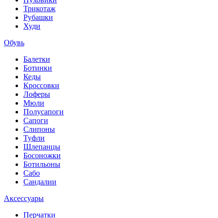
Трикотаж
Рубашки
Худи
Обувь
Балетки
Ботинки
Кеды
Кроссовки
Лоферы
Мюли
Полусапоги
Сапоги
Слипоны
Туфли
Шлепанцы
Босоножки
Ботильоны
Сабо
Сандалии
Аксессуары
Перчатки