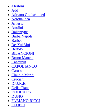
a.testoni
Add
Adriano Goldschmied
Aeronautica
Argesto
Attolini
Ballantyne
Barba Napoli
Barbed
BeaYukMui
Bertolo
BILANCIONI
Bruno Manetti
Cantarelli
CAPOBIANCO
Caruso
Claudio Marini
Cruciani
D.U.K.E.
Della Ciana
DOUCAL'S
DUNO
FABIANO RICCI
FEDELI