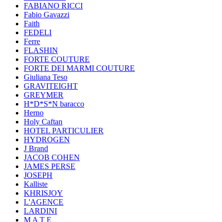
FABIANO RICCI
Fabio Gavazzi
Faith
FEDELI
Ferre
FLASHIN
FORTE COUTURE
FORTE DEI MARMI COUTURE
Giuliana Teso
GRAVITEIGHT
GREYMER
H*D*S*N baracco
Herno
Holy Caftan
HOTEL PARTICULIER
HYDROGEN
J Brand
JACOB COHEN
JAMES PERSE
JOSEPH
Kalliste
KHRISJOY
L'AGENCE
LARDINI
M A T E