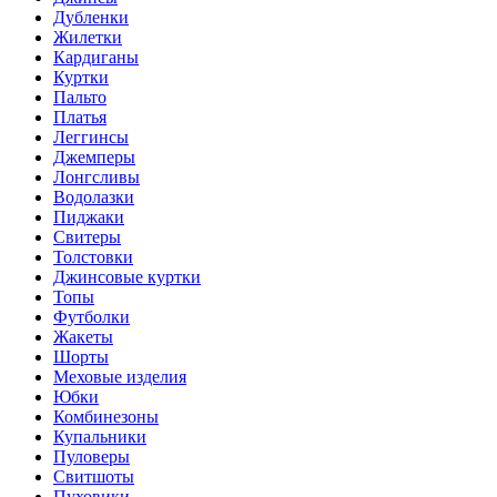
Дубленки
Жилетки
Кардиганы
Куртки
Пальто
Платья
Леггинсы
Джемперы
Лонгсливы
Водолазки
Пиджаки
Свитеры
Толстовки
Джинсовые куртки
Топы
Футболки
Жакеты
Шорты
Меховые изделия
Юбки
Комбинезоны
Купальники
Пуловеры
Свитшоты
Пуховики