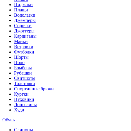
Пиджаки
Плащи
Водолазки
Джемперы
Сорочки
Джоггеры
Кардиганы
Майки
Ветровки
Футболки
Шорты
Поло
Бомберы
Рубашки
Свитшоты
Толстовки
Спортивные брюки
Куртки
Пуховики
Лонгсливы
Худи
Обувь
Слипоны