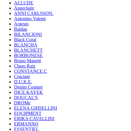
ALLUDE
Anneclaire
ANNI CARLSSON.
Antonino Valenti
Argesto
Baldan
BILANCIONI
Black Coral
BLANCHA
BLANCHETT
BORBONESE
Bruno Manetti
Charo Ruiz
CONSTANCE.C
Cruciani
D.U.K.E.
Denim Couture
DICE KAYEK
DOUCAL'S
DROMe
ELENA GHISELLINI
EQUIPMENT
ERIKA CAVALLINI
ERMANNO
ESSENTIEL