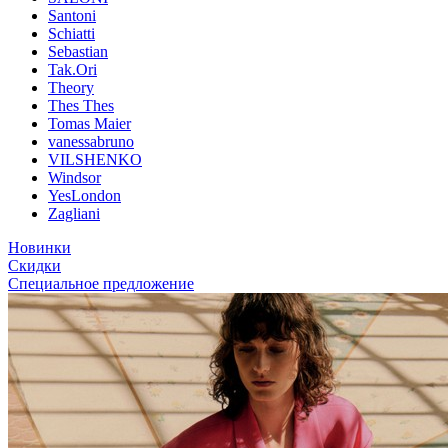
Santoni
Schiatti
Sebastian
Tak.Ori
Theory
Thes Thes
Tomas Maier
vanessabruno
VILSHENKO
Windsor
YesLondon
Zagliani
Новинки
Скидки
Специальное предложение