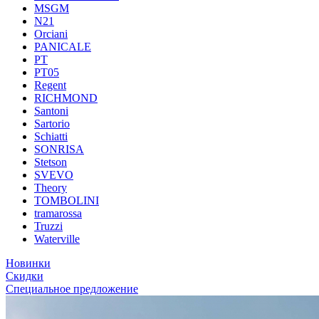
MSGM
N21
Orciani
PANICALE
PT
PT05
Regent
RICHMOND
Santoni
Sartorio
Schiatti
SONRISA
Stetson
SVEVO
Theory
TOMBOLINI
tramarossa
Truzzi
Waterville
Новинки
Скидки
Специальное предложение