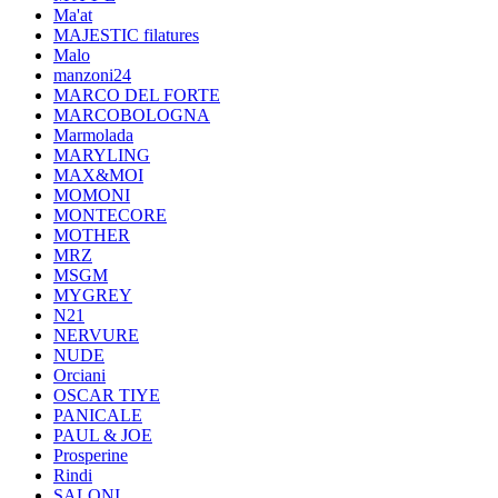
Ma'at
MAJESTIC filatures
Malo
manzoni24
MARCO DEL FORTE
MARCOBOLOGNA
Marmolada
MARYLING
MAX&MOI
MOMONI
MONTECORE
MOTHER
MRZ
MSGM
MYGREY
N21
NERVURE
NUDE
Orciani
OSCAR TIYE
PANICALE
PAUL & JOE
Prosperine
Rindi
SALONI