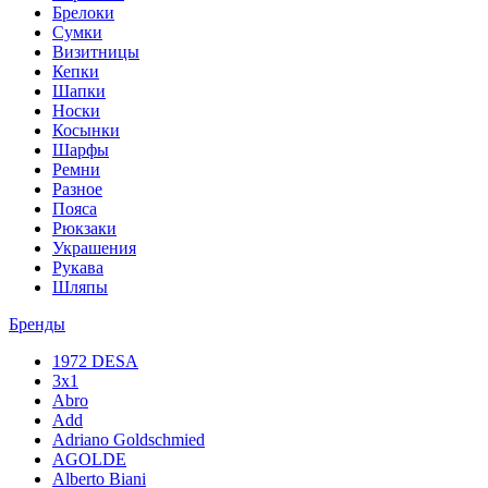
Брелоки
Сумки
Визитницы
Кепки
Шапки
Носки
Косынки
Шарфы
Ремни
Разное
Пояса
Рюкзаки
Украшения
Рукава
Шляпы
Бренды
1972 DESA
3x1
Abro
Add
Adriano Goldschmied
AGOLDE
Alberto Biani