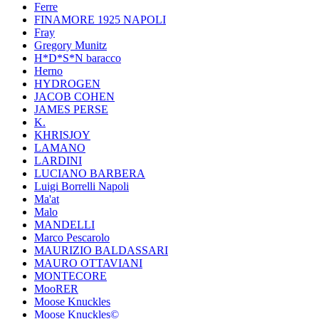
Ferre
FINAMORE 1925 NAPOLI
Fray
Gregory Munitz
H*D*S*N baracco
Herno
HYDROGEN
JACOB COHEN
JAMES PERSE
K.
KHRISJOY
LAMANO
LARDINI
LUCIANO BARBERA
Luigi Borrelli Napoli
Ma'at
Malo
MANDELLI
Marco Pescarolo
MAURIZIO BALDASSARI
MAURO OTTAVIANI
MONTECORE
MooRER
Moose Knuckles
Moose Knuckles©️