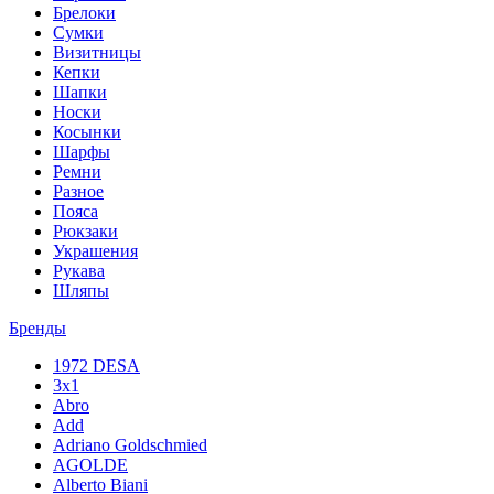
Брелоки
Сумки
Визитницы
Кепки
Шапки
Носки
Косынки
Шарфы
Ремни
Разное
Пояса
Рюкзаки
Украшения
Рукава
Шляпы
Бренды
1972 DESA
3x1
Abro
Add
Adriano Goldschmied
AGOLDE
Alberto Biani