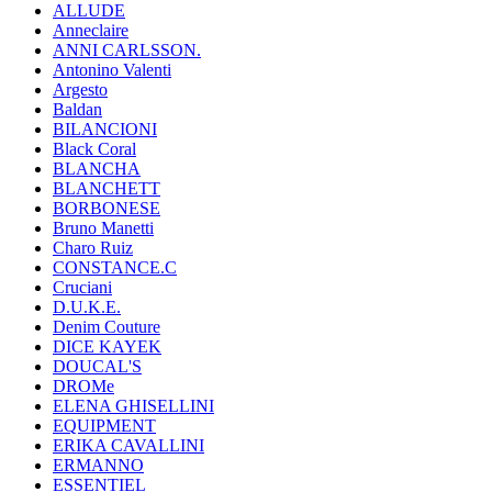
ALLUDE
Anneclaire
ANNI CARLSSON.
Antonino Valenti
Argesto
Baldan
BILANCIONI
Black Coral
BLANCHA
BLANCHETT
BORBONESE
Bruno Manetti
Charo Ruiz
CONSTANCE.C
Cruciani
D.U.K.E.
Denim Couture
DICE KAYEK
DOUCAL'S
DROMe
ELENA GHISELLINI
EQUIPMENT
ERIKA CAVALLINI
ERMANNO
ESSENTIEL