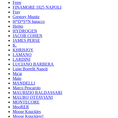
Ferre
FINAMORE 1925 NAPOLI
Fray
Gregory Munitz
H*D*S*N baracco
Herno
HYDROGEN
JACOB COHEN
JAMES PERSE
K.
KHRISJOY
LAMANO
LARDINI
LUCIANO BARBERA
Luigi Borrelli Napoli
Ma'at
Malo
MANDELLI
Marco Pescarolo
MAURIZIO BALDASSARI
MAURO OTTAVIANI
MONTECORE
MooRER
Moose Knuckles
Moose Knuckles©️