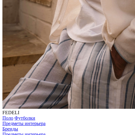
FEDELI
Поло
Футболки
Предметы интерьера
Бренды
Предметы интерьера