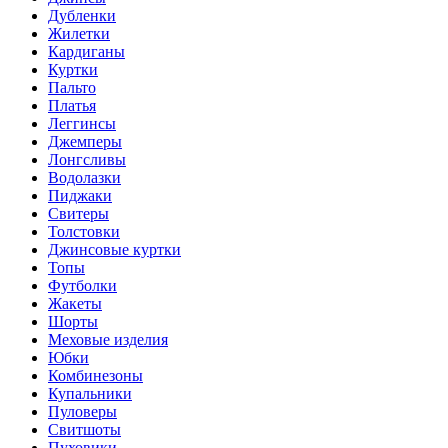
Дубленки
Жилетки
Кардиганы
Куртки
Пальто
Платья
Леггинсы
Джемперы
Лонгсливы
Водолазки
Пиджаки
Свитеры
Толстовки
Джинсовые куртки
Топы
Футболки
Жакеты
Шорты
Меховые изделия
Юбки
Комбинезоны
Купальники
Пуловеры
Свитшоты
Пуховики