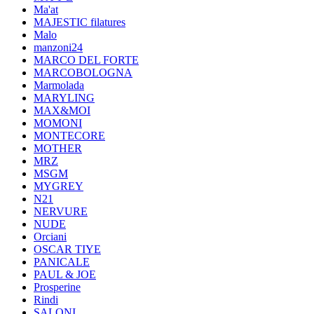
Ma'at
MAJESTIC filatures
Malo
manzoni24
MARCO DEL FORTE
MARCOBOLOGNA
Marmolada
MARYLING
MAX&MOI
MOMONI
MONTECORE
MOTHER
MRZ
MSGM
MYGREY
N21
NERVURE
NUDE
Orciani
OSCAR TIYE
PANICALE
PAUL & JOE
Prosperine
Rindi
SALONI