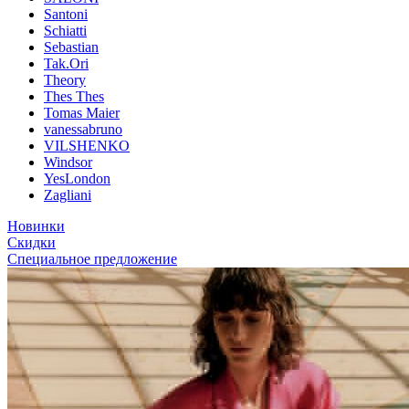
Santoni
Schiatti
Sebastian
Tak.Ori
Theory
Thes Thes
Tomas Maier
vanessabruno
VILSHENKO
Windsor
YesLondon
Zagliani
Новинки
Скидки
Специальное предложение