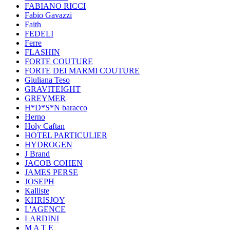
FABIANO RICCI
Fabio Gavazzi
Faith
FEDELI
Ferre
FLASHIN
FORTE COUTURE
FORTE DEI MARMI COUTURE
Giuliana Teso
GRAVITEIGHT
GREYMER
H*D*S*N baracco
Herno
Holy Caftan
HOTEL PARTICULIER
HYDROGEN
J Brand
JACOB COHEN
JAMES PERSE
JOSEPH
Kalliste
KHRISJOY
L'AGENCE
LARDINI
M A T E