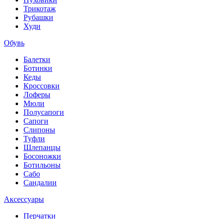
Трикотаж
Рубашки
Худи
Обувь
Балетки
Ботинки
Кеды
Кроссовки
Лоферы
Мюли
Полусапоги
Сапоги
Слипоны
Туфли
Шлепанцы
Босоножки
Ботильоны
Сабо
Сандалии
Аксессуары
Перчатки