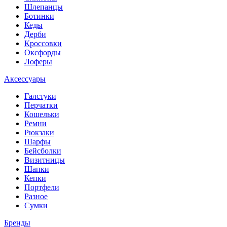
Шлепанцы
Ботинки
Кеды
Дерби
Кроссовки
Оксфорды
Лоферы
Аксессуары
Галстуки
Перчатки
Кошельки
Ремни
Рюкзаки
Шарфы
Бейсболки
Визитницы
Шапки
Кепки
Портфели
Разное
Сумки
Бренды