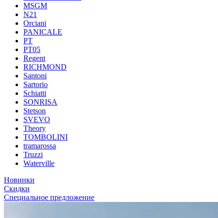
MSGM
N21
Orciani
PANICALE
PT
PT05
Regent
RICHMOND
Santoni
Sartorio
Schiatti
SONRISA
Stetson
SVEVO
Theory
TOMBOLINI
tramarossa
Truzzi
Waterville
Новинки
Скидки
Специальное предложение