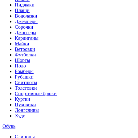
Пиджаки
Плащи
Водолазки
Джемперы
Сорочки
Джоггеры
Кардиганы
Майки
Ветровки
Футболки
Шорты
Поло
Бомберы
Рубашки
Свитшоты
Толстовки
Спортивные брюки
Куртки
Пуховики
Лонгсливы
Худи
Обувь
Слипоны