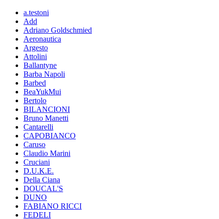
a.testoni
Add
Adriano Goldschmied
Aeronautica
Argesto
Attolini
Ballantyne
Barba Napoli
Barbed
BeaYukMui
Bertolo
BILANCIONI
Bruno Manetti
Cantarelli
CAPOBIANCO
Caruso
Claudio Marini
Cruciani
D.U.K.E.
Della Ciana
DOUCAL'S
DUNO
FABIANO RICCI
FEDELI