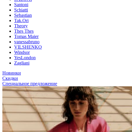
Santoni
Schiatti
Sebastian
Tak.Ori
Theory
Thes Thes
Tomas Maier
vanessabruno
VILSHENKO
Windsor
YesLondon
Zagliani
Новинки
Скидки
Специальное предложение