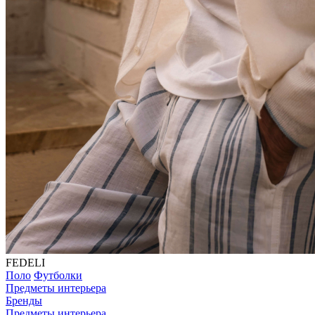
FEDELI
Поло
Футболки
Предметы интерьера
Бренды
Предметы интерьера