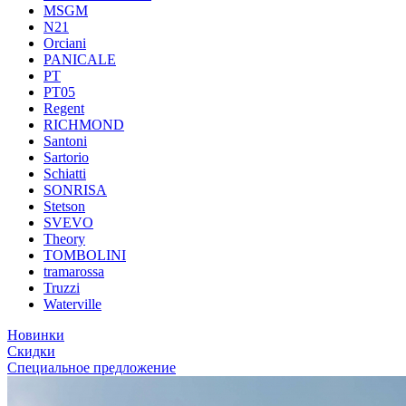
MSGM
N21
Orciani
PANICALE
PT
PT05
Regent
RICHMOND
Santoni
Sartorio
Schiatti
SONRISA
Stetson
SVEVO
Theory
TOMBOLINI
tramarossa
Truzzi
Waterville
Новинки
Скидки
Специальное предложение