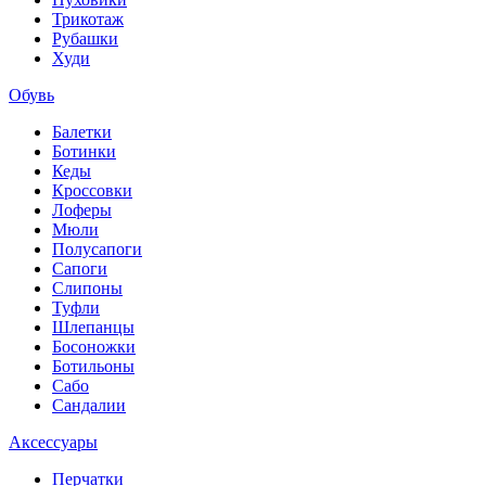
Трикотаж
Рубашки
Худи
Обувь
Балетки
Ботинки
Кеды
Кроссовки
Лоферы
Мюли
Полусапоги
Сапоги
Слипоны
Туфли
Шлепанцы
Босоножки
Ботильоны
Сабо
Сандалии
Аксессуары
Перчатки