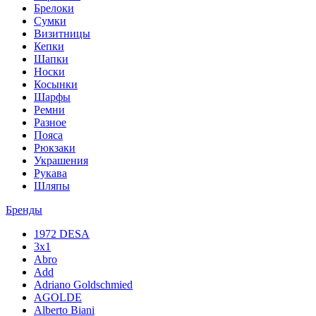
Брелоки
Сумки
Визитницы
Кепки
Шапки
Носки
Косынки
Шарфы
Ремни
Разное
Пояса
Рюкзаки
Украшения
Рукава
Шляпы
Бренды
1972 DESA
3x1
Abro
Add
Adriano Goldschmied
AGOLDE
Alberto Biani