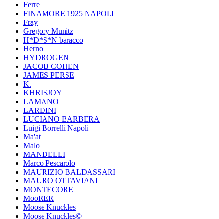
Ferre
FINAMORE 1925 NAPOLI
Fray
Gregory Munitz
H*D*S*N baracco
Herno
HYDROGEN
JACOB COHEN
JAMES PERSE
K.
KHRISJOY
LAMANO
LARDINI
LUCIANO BARBERA
Luigi Borrelli Napoli
Ma'at
Malo
MANDELLI
Marco Pescarolo
MAURIZIO BALDASSARI
MAURO OTTAVIANI
MONTECORE
MooRER
Moose Knuckles
Moose Knuckles©️