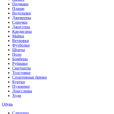
Пиджаки
Плащи
Водолазки
Джемперы
Сорочки
Джоггеры
Кардиганы
Майки
Ветровки
Футболки
Шорты
Поло
Бомберы
Рубашки
Свитшоты
Толстовки
Спортивные брюки
Куртки
Пуховики
Лонгсливы
Худи
Обувь
Слипоны