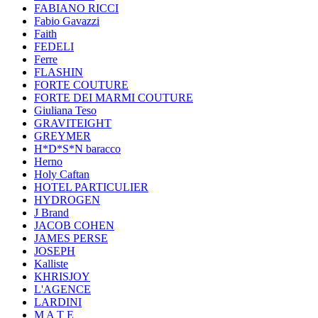
FABIANO RICCI
Fabio Gavazzi
Faith
FEDELI
Ferre
FLASHIN
FORTE COUTURE
FORTE DEI MARMI COUTURE
Giuliana Teso
GRAVITEIGHT
GREYMER
H*D*S*N baracco
Herno
Holy Caftan
HOTEL PARTICULIER
HYDROGEN
J Brand
JACOB COHEN
JAMES PERSE
JOSEPH
Kalliste
KHRISJOY
L'AGENCE
LARDINI
M A T E