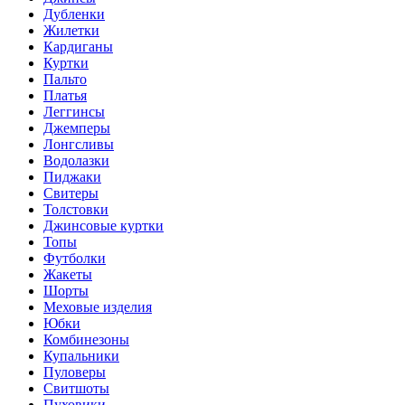
Дубленки
Жилетки
Кардиганы
Куртки
Пальто
Платья
Леггинсы
Джемперы
Лонгсливы
Водолазки
Пиджаки
Свитеры
Толстовки
Джинсовые куртки
Топы
Футболки
Жакеты
Шорты
Меховые изделия
Юбки
Комбинезоны
Купальники
Пуловеры
Свитшоты
Пуховики