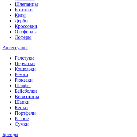
Шлепанцы
Ботинки
Кеды
Дерби
Кроссовки
Оксфорды
Лоферы
Аксессуары
Галстуки
Перчатки
Кошельки
Ремни
Рюкзаки
Шарфы
Бейсболки
Визитницы
Шапки
Кепки
Портфели
Разное
Сумки
Бренды