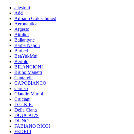
a.testoni
Add
Adriano Goldschmied
Aeronautica
Argesto
Attolini
Ballantyne
Barba Napoli
Barbed
BeaYukMui
Bertolo
BILANCIONI
Bruno Manetti
Cantarelli
CAPOBIANCO
Caruso
Claudio Marini
Cruciani
D.U.K.E.
Della Ciana
DOUCAL'S
DUNO
FABIANO RICCI
FEDELI