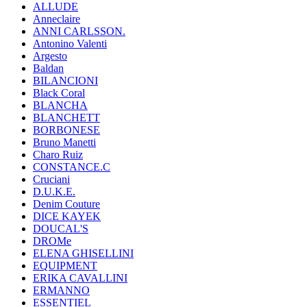
ALLUDE
Anneclaire
ANNI CARLSSON.
Antonino Valenti
Argesto
Baldan
BILANCIONI
Black Coral
BLANCHA
BLANCHETT
BORBONESE
Bruno Manetti
Charo Ruiz
CONSTANCE.C
Cruciani
D.U.K.E.
Denim Couture
DICE KAYEK
DOUCAL'S
DROMe
ELENA GHISELLINI
EQUIPMENT
ERIKA CAVALLINI
ERMANNO
ESSENTIEL