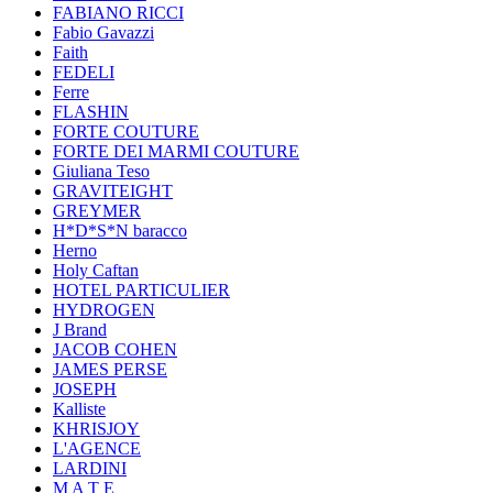
FABIANO RICCI
Fabio Gavazzi
Faith
FEDELI
Ferre
FLASHIN
FORTE COUTURE
FORTE DEI MARMI COUTURE
Giuliana Teso
GRAVITEIGHT
GREYMER
H*D*S*N baracco
Herno
Holy Caftan
HOTEL PARTICULIER
HYDROGEN
J Brand
JACOB COHEN
JAMES PERSE
JOSEPH
Kalliste
KHRISJOY
L'AGENCE
LARDINI
M A T E