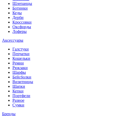
Шлепанцы
Ботинки
Кеды
Дерби
Кроссовки
Оксфорды
Лоферы
Аксессуары
Галстуки
Перчатки
Кошельки
Ремни
Рюкзаки
Шарфы
Бейсболки
Визитницы
Шапки
Кепки
Портфели
Разное
Сумки
Бренды