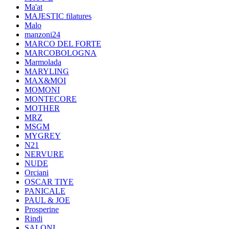
Ma'at
MAJESTIC filatures
Malo
manzoni24
MARCO DEL FORTE
MARCOBOLOGNA
Marmolada
MARYLING
MAX&MOI
MOMONI
MONTECORE
MOTHER
MRZ
MSGM
MYGREY
N21
NERVURE
NUDE
Orciani
OSCAR TIYE
PANICALE
PAUL & JOE
Prosperine
Rindi
SALONI