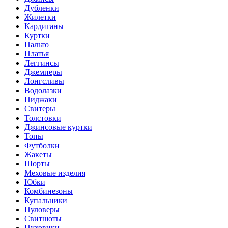
Дубленки
Жилетки
Кардиганы
Куртки
Пальто
Платья
Леггинсы
Джемперы
Лонгсливы
Водолазки
Пиджаки
Свитеры
Толстовки
Джинсовые куртки
Топы
Футболки
Жакеты
Шорты
Меховые изделия
Юбки
Комбинезоны
Купальники
Пуловеры
Свитшоты
Пуховики