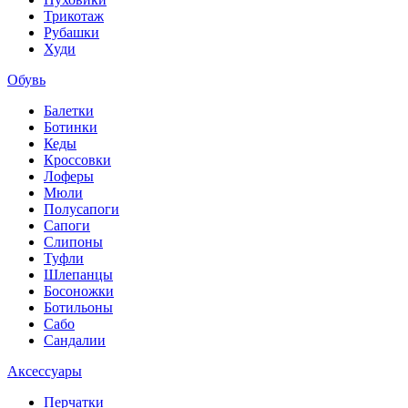
Трикотаж
Рубашки
Худи
Обувь
Балетки
Ботинки
Кеды
Кроссовки
Лоферы
Мюли
Полусапоги
Сапоги
Слипоны
Туфли
Шлепанцы
Босоножки
Ботильоны
Сабо
Сандалии
Аксессуары
Перчатки