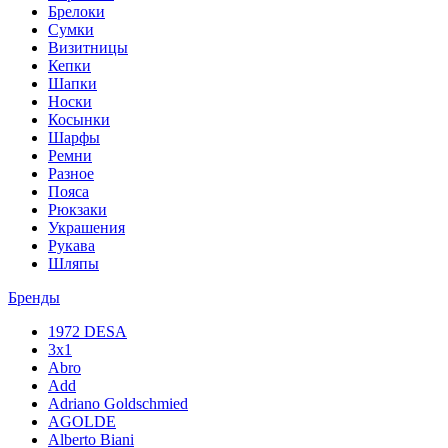
Брелоки
Сумки
Визитницы
Кепки
Шапки
Носки
Косынки
Шарфы
Ремни
Разное
Пояса
Рюкзаки
Украшения
Рукава
Шляпы
Бренды
1972 DESA
3x1
Abro
Add
Adriano Goldschmied
AGOLDE
Alberto Biani