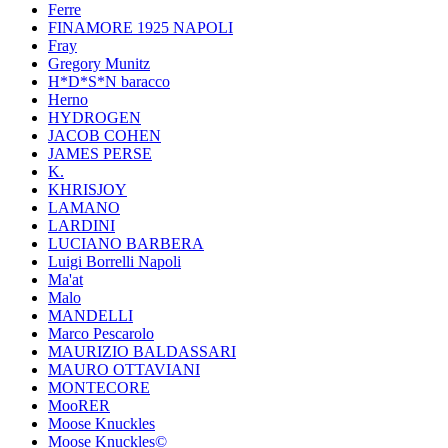
Ferre
FINAMORE 1925 NAPOLI
Fray
Gregory Munitz
H*D*S*N baracco
Herno
HYDROGEN
JACOB COHEN
JAMES PERSE
K.
KHRISJOY
LAMANO
LARDINI
LUCIANO BARBERA
Luigi Borrelli Napoli
Ma'at
Malo
MANDELLI
Marco Pescarolo
MAURIZIO BALDASSARI
MAURO OTTAVIANI
MONTECORE
MooRER
Moose Knuckles
Moose Knuckles©️