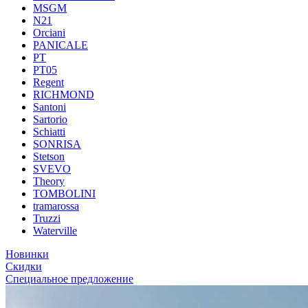
MSGM
N21
Orciani
PANICALE
PT
PT05
Regent
RICHMOND
Santoni
Sartorio
Schiatti
SONRISA
Stetson
SVEVO
Theory
TOMBOLINI
tramarossa
Truzzi
Waterville
Новинки
Скидки
Специальное предложение