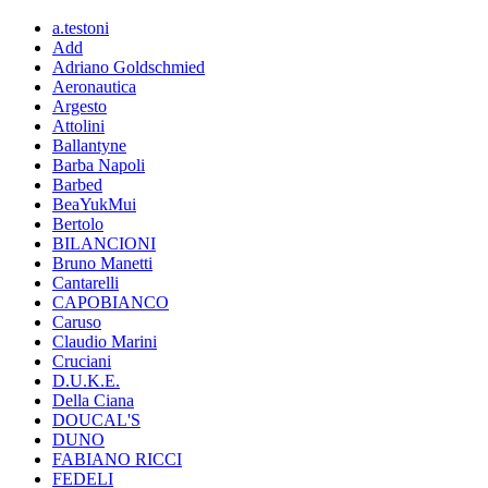
a.testoni
Add
Adriano Goldschmied
Aeronautica
Argesto
Attolini
Ballantyne
Barba Napoli
Barbed
BeaYukMui
Bertolo
BILANCIONI
Bruno Manetti
Cantarelli
CAPOBIANCO
Caruso
Claudio Marini
Cruciani
D.U.K.E.
Della Ciana
DOUCAL'S
DUNO
FABIANO RICCI
FEDELI