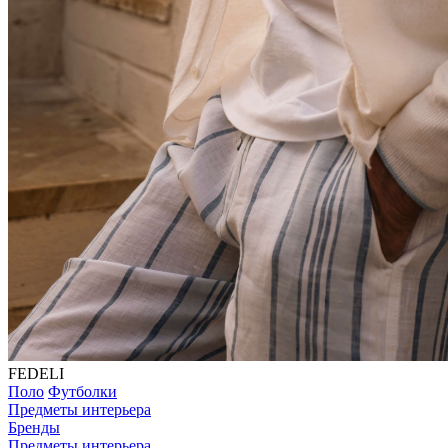
FEDELI
Поло
Футболки
Предметы интерьера
Бренды
Предметы интерьера