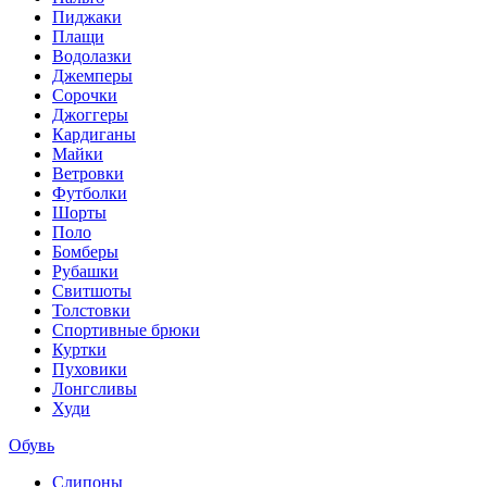
Пиджаки
Плащи
Водолазки
Джемперы
Сорочки
Джоггеры
Кардиганы
Майки
Ветровки
Футболки
Шорты
Поло
Бомберы
Рубашки
Свитшоты
Толстовки
Спортивные брюки
Куртки
Пуховики
Лонгсливы
Худи
Обувь
Слипоны