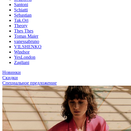
Santoni
Schiatti
Sebastian
Tak.Ori
Theory
Thes Thes
Tomas Maier
vanessabruno
VILSHENKO
Windsor
YesLondon
Zagliani
Новинки
Скидки
Специальное предложение